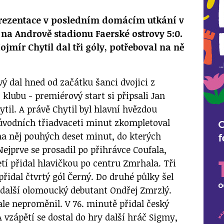
prezentace v posledním domácím utkání v
 na Andrově stadionu Faerské ostrovy 5:0.
jmír Chytil dal tři góly, potřeboval na ně
vý dal hned od začátku šanci dvojici z
lubu - premiérový start si připsali Jan
til. A právě Chytil byl hlavní hvězdou
úvodních třiadvaceti minut zkompletoval
 na něj pouhých deset minut, do kterých
 Nejprve se prosadil po přihrávce Coufala,
tí přidal hlavičkou po centru Zmrhala. Tři
řidal čtvrtý gól Černý. Do druhé půlky šel
 další olomoucký debutant Ondřej Zmrzlý.
le neproměnil. V 76. minutě přidal český
 vzápětí se dostal do hry další hráč Sigmy,