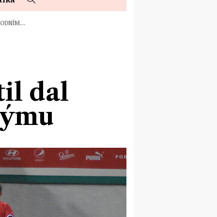
ÁRODNÍM…
il dal
týmu