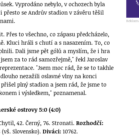
Růsek. Vyprodáno nebylo, v ochozech byla
i přesto se Andrův stadion v závěru těšil
lnami.
Reklam
t. Přes to všechno, co zápasu předcházelo,
ě. Kluci hráli s chutí a s nasazením. To, co
plnili. Dali jsme pět gólů a myslím, že i hra
 jsem za to rád samozřejmě," řekl Jaroslav
 reprezentace. "Jsem moc rád, že se to takhle
 dlouho nezažili oslavné vlny na konci
, přišel plný stadion a jsem rád, že jsme to
ýkonem i výsledkem," poznamenal.
erské ostrovy 5:0 (4:0)
 Chytil, 42. Černý, 76. Stronati.
Rozhodčí:
 (vš. Slovensko).
Diváci:
10762.