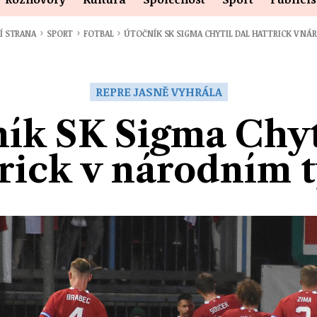
›
›
›
Í STRANA
SPORT
FOTBAL
ÚTOČNÍK SK SIGMA CHYTIL DAL HATTRICK V N
REPRE JASNĚ VYHRÁLA
ík SK Sigma Chyt
trick v národním 