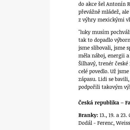
do akce šel Antonín 
převážně mládež, ale 
z výhry mexickými v
"luky musím pochváli
tak to dopadlo výborn
jsme slibovali, jsme s
měla náboj, energii a
Šilhavý, trenér české
celé povedlo. Už jsme
zápasu. Lidi se bavili
podpořili takovým v
Česká republika – Fa
Branky:
13., 19. a 23.
Dodál - Ferenc, Weiss