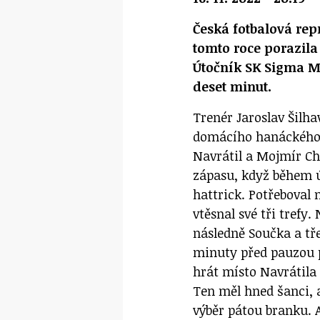
Česká fotbalová re
tomto roce porazila
Útočník SK Sigma Mo
deset minut.
Trenér Jaroslav Šilha
domácího hanáckého k
Navrátil a Mojmír Chy
zápasu, když během 
hattrick. Potřeboval
vtěsnal své tři trefy.
následně Součka a tře
minuty před pauzou p
hrát místo Navrátila
Ten měl hned šanci, a
výběr pátou branku. A