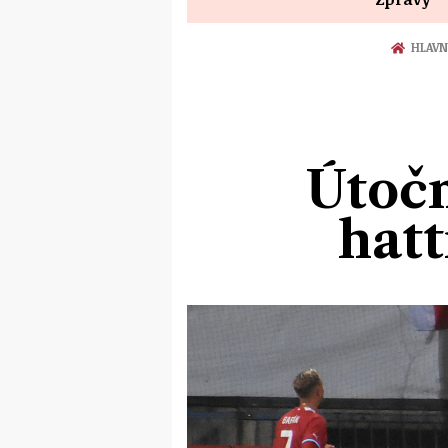
HLAVN
Útočn
hat