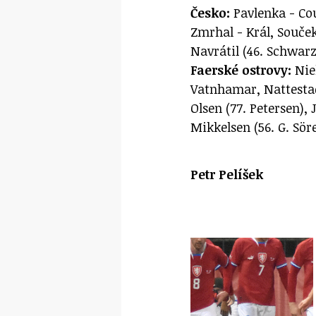
Česko:
Pavlenka - Couf
Zmrhal - Král, Souček
Navrátil (46. Schwarz)
Faerské ostrovy:
Niel
Vatnhamar, Nattestad
Olsen (77. Petersen),
Mikkelsen (56. G. Sör
Petr Pelíšek