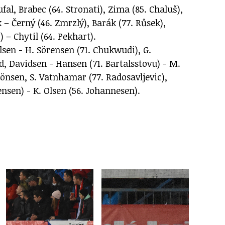
al, Brabec (64. Stronati), Zima (85. Chaluš),
 – Černý (46. Zmrzlý), Barák (77. Růsek),
 – Chytil (64. Pekhart).
sen - H. Sörensen (71. Chukwudi), G.
, Davidsen - Hansen (71. Bartalsstovu) - M.
 Jönsen, S. Vatnhamar (77. Radosavljevic),
ensen) - K. Olsen (56. Johannesen).