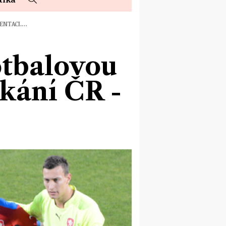
ENTACI.…
otbalovou
tkání ČR -