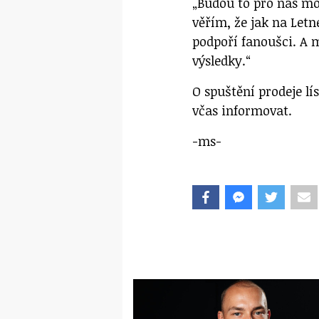
„Budou to pro nás mož
věřím, že jak na Let
podpoří fanoušci. A 
výsledky.“
O spuštění prodeje l
včas informovat.
-ms-