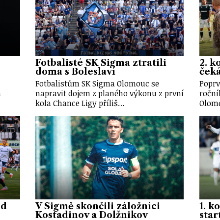
Fotbalisté SK Sigma ztratili
2. k
doma s Boleslaví
ček
Fotbalistům SK Sigma Olomouc se
Poprv
a
napravit dojem z planého výkonu z první
roční
kola Chance Ligy příliš…
Olomo
od
V Sigmě skončili záložníci
1. k
Kostadinov a Dolžnikov
star