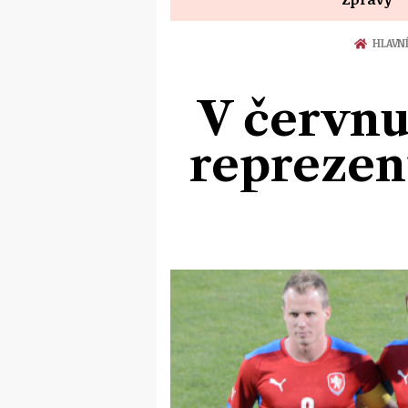
HLAVN
V červnu
reprezent