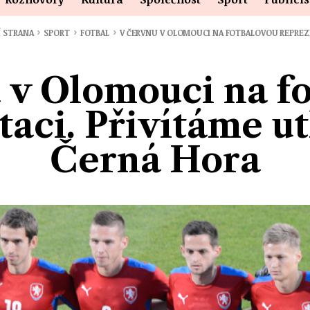
›
›
›
Í STRANA
SPORT
FOTBAL
V ČERVNU V OLOMOUCI NA FOTBALOVOU REPREZ
 v Olomouci na f
aci. Přivítáme u
Černá Hora