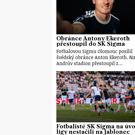
Obránce Antony Ekeroth
přestoupil do SK Sigma
Fotbalovou Sigmu Olomouc posílil
švédský obránce Anton Ekeroth. N
Andrův stadion přestoupil z…
Fotbalisté SK Sigma na úv
ligy nestačili na Jablonec