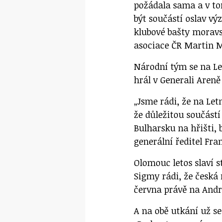
požádala sama a v to
být součástí oslav vý
klubové bašty moravs
asociace ČR Martin M
Národní tým se na Le
hrál v Generali Areně
„Jsme rádi, že na Le
že důležitou součástí
Bulharsku na hřišti,
generální ředitel Fra
Olomouc letos slaví st
Sigmy rádi, že česká
června právě na Andr
A na obě utkání už se