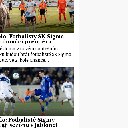
olo: Fotbalisty SK Sigma
á domácí premiéra
é doma v novém soutěžním
ku budou hrát fotbalisté SK Sigma
uc. Ve 2. kole Chance…
olo: Fotbalisté Sigmy
tují sezónu v Jablonci