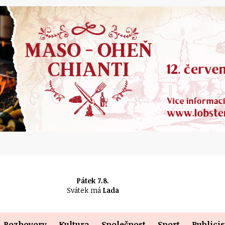
Pátek 7.8.
Svátek má
Lada
Rozhovory
Kultura
Společnost
Sport
Publicis