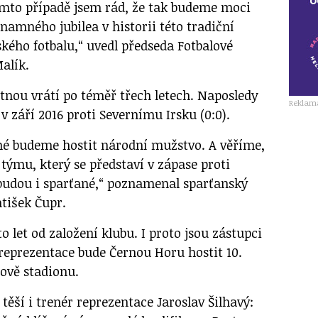
mto případě jsem rád, že tak budeme moci
znamného jubilea v historii této tradiční
kého fotbalu,“ uvedl předseda Fotbalové
alík.
tnou vrátí po téměř třech letech. Naposledy
Reklam
 v září 2016 proti Severnímu Irsku (0:0).
tné budeme hostit národní mužstvo. A věříme,
 týmu, který se představí v zápase proti
 budou i sparťané,“ poznamenal sparťanský
ntišek Čupr.
o let od založení klubu. I proto jsou zástupci
 reprezentace bude Černou Horu hostit 10.
ově stadionu.
 těší i trenér reprezentace Jaroslav Šilhavý: