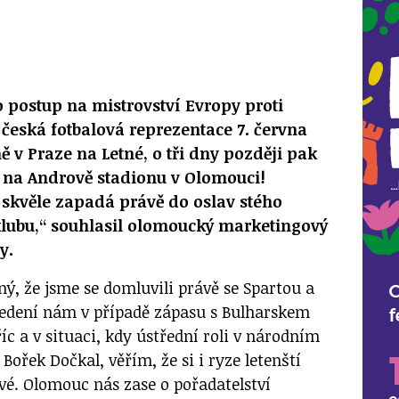
o postup na mistrovství Evropy proti
česká fotbalová reprezentace 7. června
ě v Praze na Letné, o tři dny později pak
 na Andrově stadionu v Olomouci!
 skvěle zapadá právě do oslav stého
klubu,“ souhlasil olomoucký marketingový
y.
ý, že jsme se domluvili právě se Spartou a
vedení nám v případě zápasu s Bulharskem
c a v situaci, kdy ústřední roli v národním
Bořek Dočkal, věřím, že si i ryze letenští
vé. Olomouc nás zase o pořadatelství