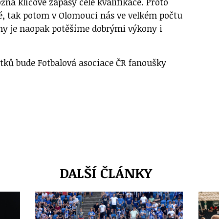
ná klíčové zápasy celé kvalifikace. Proto
né, tak potom v Olomouci nás ve velkém počtu
my je naopak potěšíme dobrými výkony i
ístků bude Fotbalová asociace ČR fanoušky
DALŠÍ ČLÁNKY