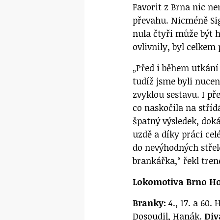
Favorit z Brna nic n
převahu. Nicméně Sig
nula čtyři může být 
ovlivnily, byl celkem 
„Před i během utkání
tudíž jsme byli nucen
zvyklou sestavu. I př
co naskočila na stříd
špatný výsledek, doká
uzdě a díky práci ce
do nevýhodných střel
brankářka,“ řekl tren
Lokomotiva Brno Ho
Branky:
4., 17. a 60.
Dosoudil, Hanák.
Div