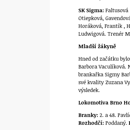
SK Sigma:
Faltusová 
Otiepková, Gavendová
Horáková, Frantík , 
Ludwigová. Trenér M
Mladší žákyně
Hned od začátku bylo
Barbora Vaculíková. 
brankařka Sigmy Barb
své kvality Zuzana V
výsledek.
Lokomotiva Brno Ho
Branky:
2. a 48. Pavl
Rozhodčí:
Poddaný.