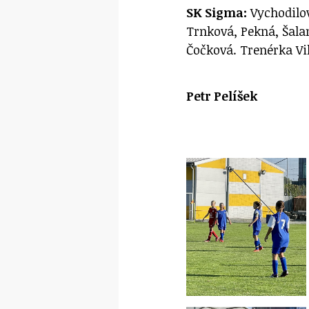
SK Sigma:
Vychodilov
Trnková, Pekná, Šal
Čočková. Trenérka Vi
Petr Pelíšek