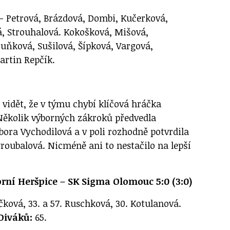
- Petrová, Brázdová, Dombi, Kučerková,
, Strouhalová. Kokošková, Mišová,
Huňková, Sušilová, Šípková, Vargová,
artin Repčík.
 vidět, že v týmu chybí klíčová hráčka
Několik výborných zákroků předvedla
ora Vychodilová a v poli rozhodně potvrdila
yroubalová. Nicméně ani to nestačilo na lepší
rní Heršpice – SK Sigma Olomouc 5:0 (3:0)
íčková, 33. a 57. Ruschková, 30. Kotulanová.
Diváků:
65.