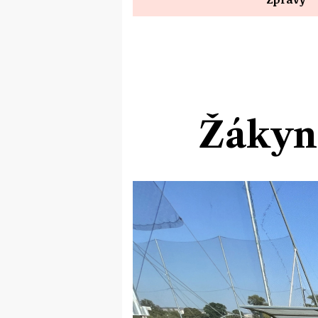
Žákyně