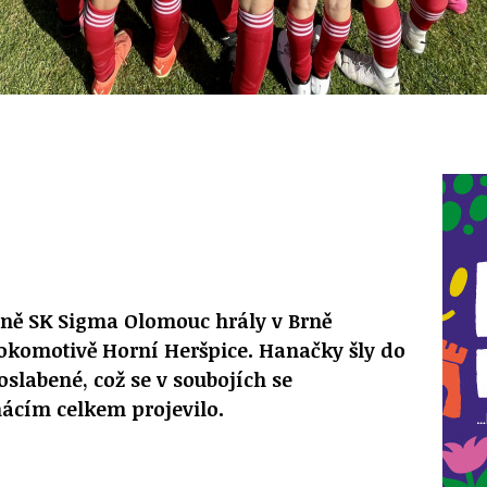
yně SK Sigma Olomouc hrály v Brně
Lokomotivě Horní Heršpice. Hanačky šly do
slabené, což se v soubojích se
cím celkem projevilo.