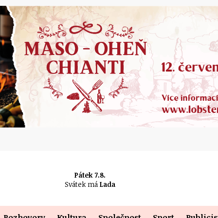
Pátek 7.8.
Svátek má
Lada
Rozhovory
Kultura
Společnost
Sport
Publicis