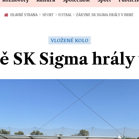
›
›
›
HLAVNÍ STRANA
SPORT
FOTBAL
ŽÁKYNĚ SK SIGMA HRÁLY V BRNĚ
VLOŽENÉ KOLO
 SK Sigma hrály 