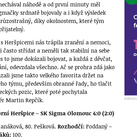
enechával náhodě a od první minuty měl
mačky srdnatě bojovaly a i když výsledek
hrůzostrašný, díky okolnostem, které tým
přijatelný.
 s Heršpicemi nás trápila zranění a nemoci,
i často střídat a neměli tak stabilní na sebe
es to jsme dokázali bojovat, a každá z děvčat,
ání, odevzdala všechno. Ač se prohra zdá jako
zali jsme takto velkého favorita držet na
lého týmu, především obranné řady, ho tlačit
eckých pozic, které poté pochytala
Reklam
ér Martin Repčík.
rní Heršpice – SK Sigma Olomouc 4:0 (2:0)
 Hanáková, 80. Pešková.
Rozhodčí:
Poddaný –
áků:
100.