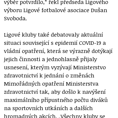
výběr potvrdilo,“ řekl předseda Ligového
výboru Ligové fotbalové asociace Dušan
Svoboda.
Ligové kluby také debatovaly aktuální
situaci související s epidemií COVID-19 a
vládní opatření, která se výrazně dotýkají
jejich činnosti a jednohlasně přijaly
usnesení, kterým vyzývají Ministerstvo
zdravotnictví k jednání o změnách
Mimořádných opatření Ministerstva
zdravotnictví tak, aby došlo k navýšení
maximálního přípustného počtu diváků
na sportovních utkáních a dalších
hromadných akcích. „Všechny kluby se