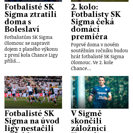
Fotbalisté SK
2. kolo:
Sigma ztratili
Fotbalisty SK
doma s
Sigma čeká
Boleslaví
domácí
premiéra
Fotbalistům SK Sigma
Olomouc se napravit
Poprvé doma v novém
dojem z planého výkonu
soutěžním ročníku budou
z první kola Chance Ligy
hrát fotbalisté SK Sigma
příliš…
Olomouc. Ve 2. kole
Chance…
Fotbalisté SK
V Sigmě
Sigma na úvod
skončili
ligy nestačili
záložníci