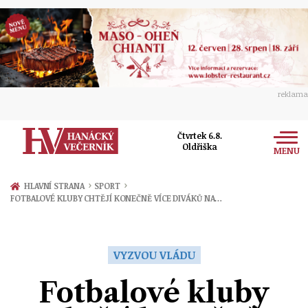
reklama
Čtvrtek 6.8.
Oldřiška
MENU
Zprávy
›
›
HLAVNÍ STRANA
SPORT
FOTBALOVÉ KLUBY CHTĚJÍ KONEČNĚ VÍCE DIVÁKŮ NA…
Rozhovory
Olomouc
Kultura
Politika
Prostějov
VYZVOU VLÁDU
Společnost
Hudba
Ekonomika
Fotbalové kluby
Přerov
Sport
Ženy