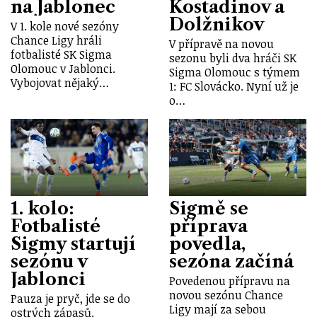
na Jablonec
Kostadinov a
Dolžnikov
V 1. kole nové sezóny
Chance Ligy hráli
V přípravě na novou
fotbalisté SK Sigma
sezonu byli dva hráči SK
Olomouc v Jablonci.
Sigma Olomouc s týmem
Vybojovat nějaký…
1: FC Slovácko. Nyní už je
o…
1. kolo:
Sigmě se
Fotbalisté
příprava
Sigmy startují
povedla,
sezónu v
sezóna začíná
Jablonci
Povedenou přípravu na
novou sezónu Chance
Pauza je pryč, jde se do
Ligy mají za sebou
ostrých zápasů.