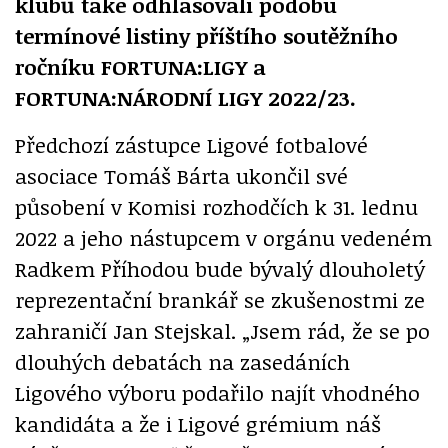
klubů také odhlasovali podobu
termínové listiny příštího soutěžního
ročníku FORTUNA:LIGY a
FORTUNA:NÁRODNÍ LIGY 2022/23.
Předchozí zástupce Ligové fotbalové
asociace Tomáš Bárta ukončil své
působení v Komisi rozhodčích k 31. lednu
2022 a jeho nástupcem v orgánu vedeném
Radkem Příhodou bude bývalý dlouholetý
reprezentační brankář se zkušenostmi ze
zahraničí Jan Stejskal. „Jsem rád, že se po
dlouhých debatách na zasedáních
Ligového výboru podařilo najít vhodného
kandidáta a že i Ligové grémium náš