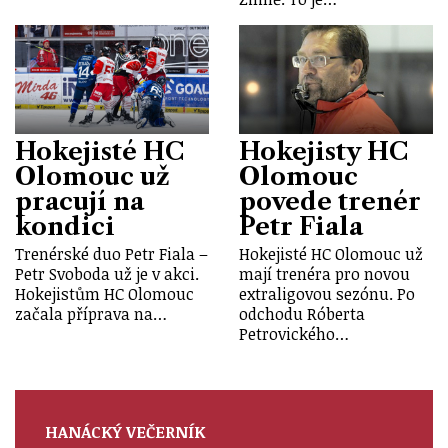
Hokejisté HC
Hokejisty HC
Olomouc už
Olomouc
pracují na
povede trenér
kondici
Petr Fiala
Trenérské duo Petr Fiala –
Hokejisté HC Olomouc už
Petr Svoboda už je v akci.
mají trenéra pro novou
Hokejistům HC Olomouc
extraligovou sezónu. Po
začala příprava na…
odchodu Róberta
Petrovického…
HANÁCKÝ VEČERNÍK