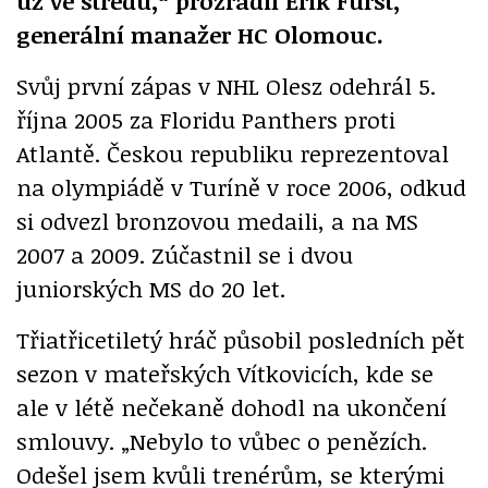
už ve středu,“ prozradil Erik Fürst,
generální manažer HC Olomouc.
Svůj první zápas v NHL Olesz odehrál 5.
října 2005 za Floridu Panthers proti
Atlantě. Českou republiku reprezentoval
na olympiádě v Turíně v roce 2006, odkud
si odvezl bronzovou medaili, a na MS
2007 a 2009. Zúčastnil se i dvou
juniorských MS do 20 let.
Třiatřicetiletý hráč působil posledních pět
sezon v mateřských Vítkovicích, kde se
ale v létě nečekaně dohodl na ukončení
smlouvy. „Nebylo to vůbec o penězích.
Odešel jsem kvůli trenérům, se kterými