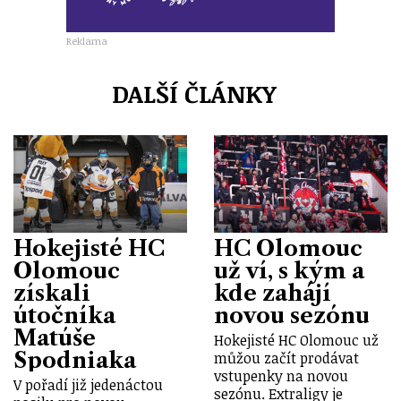
Reklama
DALŠÍ ČLÁNKY
Hokejisté HC
HC Olomouc
Olomouc
už ví, s kým a
získali
kde zahájí
útočníka
novou sezónu
Matúše
Hokejisté HC Olomouc už
Spodniaka
můžou začít prodávat
vstupenky na novou
V pořadí již jedenáctou
sezónu. Extraligy je