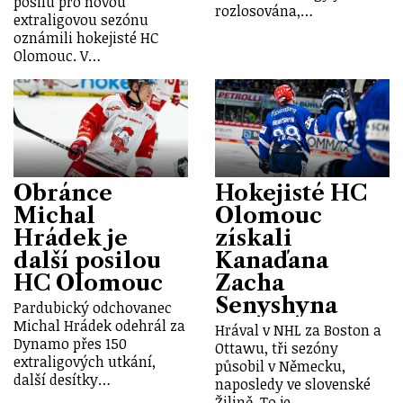
posilu pro novou
rozlosována,…
extraligovou sezónu
oznámili hokejisté HC
Olomouc. V…
Obránce
Hokejisté HC
Michal
Olomouc
Hrádek je
získali
další posilou
Kanaďana
HC Olomouc
Zacha
Senyshyna
Pardubický odchovanec
Michal Hrádek odehrál za
Hrával v NHL za Boston a
Dynamo přes 150
Ottawu, tři sezóny
extraligových utkání,
působil v Německu,
další desítky…
naposledy ve slovenské
Žilině. To je…