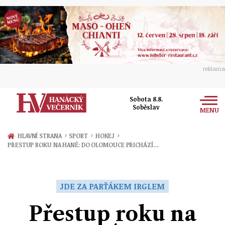
reklama
Sobota 8.8.
Soběslav
MENU
Zprávy
›
›
›
HLAVNÍ STRANA
SPORT
HOKEJ
PŘESTUP ROKU NA HANÉ: DO OLOMOUCE PŘICHÁZÍ…
Rozhovory
Olomouc
Kultura
Politika
Prostějov
JDE ZA PARŤÁKEM IRGLEM
Společnost
Hudba
Ekonomika
Přestup roku na
Přerov
Sport
Ženy