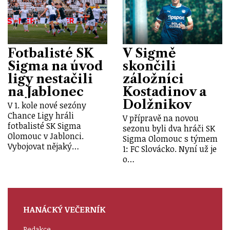
Fotbalisté SK
V Sigmě
Sigma na úvod
skončili
ligy nestačili
záložníci
na Jablonec
Kostadinov a
Dolžnikov
V 1. kole nové sezóny
Chance Ligy hráli
V přípravě na novou
fotbalisté SK Sigma
sezonu byli dva hráči SK
Olomouc v Jablonci.
Sigma Olomouc s týmem
Vybojovat nějaký…
1: FC Slovácko. Nyní už je
o…
HANÁCKÝ VEČERNÍK
Redakce