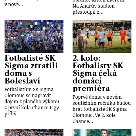
v nové…
Na Andrův stadion
přestoupil z…
Fotbalisté SK
2. kolo:
Sigma ztratili
Fotbalisty SK
doma s
Sigma čeká
Boleslaví
domácí
premiéra
Fotbalistům SK Sigma
Olomouc se napravit
Poprvé doma v novém
dojem z planého výkonu
soutěžním ročníku budou
z první kola Chance Ligy
hrát fotbalisté SK Sigma
příliš…
Olomouc. Ve 2. kole
Chance…