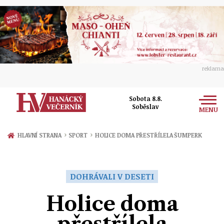
reklama
Sobota 8.8.
Soběslav
MENU
Zprávy
›
›
HLAVNÍ STRANA
SPORT
HOLICE DOMA PŘESTŘÍLELA ŠUMPERK
Rozhovory
Olomouc
Kultura
DOHRÁVALI V DESETI
Politika
Prostějov
Společnost
Holice doma
Hudba
Ekonomika
Přerov
Sport
přestřílela
Ženy