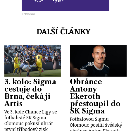
Reklama
DALŠÍ ČLÁNKY
3. kolo: Sigma
Obránce
cestuje do
Antony
Brna, čeká ji
Ekeroth
Artis
přestoupil do
SK Sigma
Ve 3. kole Chance Ligy se
fotbalisté SK Sigma
Fotbalovou Sigmu
Olomouc pokusí uhrát
Olomouc posílil švédský
první tříbodový zisk
obránce Anton Ekeroth.