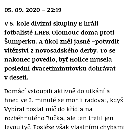
05. 09. 2020 - 22:19
V 5. kole divizní skupiny E hráli
fotbalisté 1.HFK Olomouc doma proti
Šumperku. A úkol zněl jasně -potvrdit
vítězství z novosadského derby. To se
nakonec povedlo, byť Holice musela
poslední dvacetiminutovku dohrávat
v deseti.
Domácí vstoupili aktivně do utkání a
hned ve 3. minutě se mohli radovat, když
Vybíral poslal míč do křídla na
rozběhnutého Bučka, ale ten trefil jen
levou tyč. Posléze však vlastními chybami