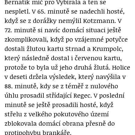
Bernatík míč pro Vybírala a ten se
nespletl. V 65. minutě se nadechli hosté,
když se z dorážky nemýlil Kotzmann. V
72. minutě si navíc domácí situaci ještě
zkomplikovali, když po vzájemné potyčce
dostali žlutou kartu Strnad a Krumpolc,
který následně dostal i červenou kartu,
protože to byla už jeho druhá žlutá. Holice
v deseti držela výsledek, který navýšila v
88. minutě, kdy se z téměř z nulového
úhlu prosadil střídající Regec. V poslední
minutě se ještě prosadili hosté, když
střelu z velkého pokutového území
zblokovala domácí obrana přesně do
protipohybu brankáře.