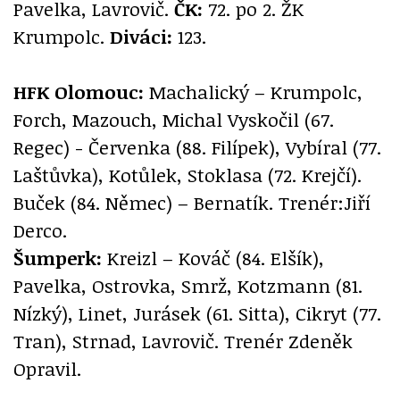
Pavelka, Lavrovič.
ČK:
72. po 2. ŽK
Krumpolc.
Diváci:
123.
HFK Olomouc:
Machalický – Krumpolc,
Forch, Mazouch, Michal Vyskočil (67.
Regec) - Červenka (88. Filípek), Vybíral (77.
Laštůvka), Kotůlek, Stoklasa (72. Krejčí).
Buček (84. Němec) – Bernatík. Trenér:Jiří
Derco.
Šumperk:
Kreizl – Kováč (84. Elšík),
Pavelka, Ostrovka, Smrž, Kotzmann (81.
Nízký), Linet, Jurásek (61. Sitta), Cikryt (77.
Tran), Strnad, Lavrovič. Trenér Zdeněk
Opravil.