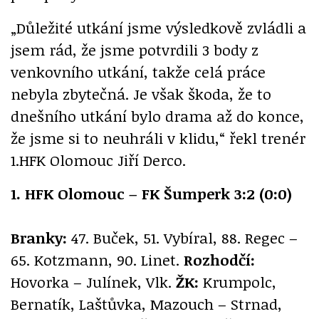
„Důležité utkání jsme výsledkově zvládli a
jsem rád, že jsme potvrdili 3 body z
venkovního utkání, takže celá práce
nebyla zbytečná. Je však škoda, že to
dnešního utkání bylo drama až do konce,
že jsme si to neuhráli v klidu,“ řekl trenér
1.HFK Olomouc Jiří Derco.
1. HFK Olomouc – FK Šumperk 3:2 (0:0)
Branky:
47. Buček, 51. Vybíral, 88. Regec –
65. Kotzmann, 90. Linet.
Rozhodčí:
Hovorka – Julínek, Vlk.
ŽK:
Krumpolc,
Bernatík, Laštůvka, Mazouch – Strnad,