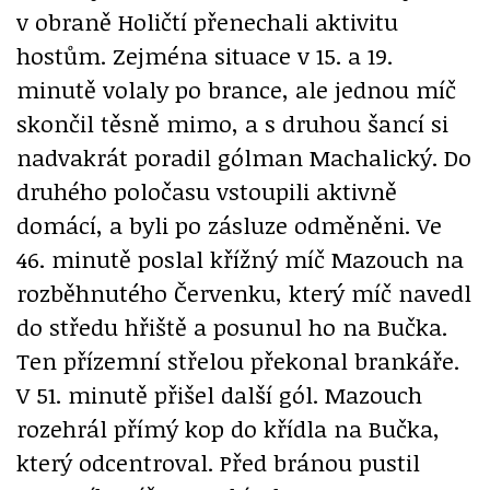
v obraně Holičtí přenechali aktivitu
hostům. Zejména situace v 15. a 19.
minutě volaly po brance, ale jednou míč
skončil těsně mimo, a s druhou šancí si
nadvakrát poradil gólman Machalický. Do
druhého poločasu vstoupili aktivně
domácí, a byli po zásluze odměněni. Ve
46. minutě poslal křížný míč Mazouch na
rozběhnutého Červenku, který míč navedl
do středu hřiště a posunul ho na Bučka.
Ten přízemní střelou překonal brankáře.
V 51. minutě přišel další gól. Mazouch
rozehrál přímý kop do křídla na Bučka,
který odcentroval. Před bránou pustil