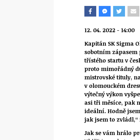
12. 04. 2022 - 14:00
Kapitán SK Sigma O
sobotním zápasem p
třístého startu v čes
proto mimořádný duel
mistrovské tituly, n
v olomouckém dresu.
výtečný výkon vyšpe
asi tři měsíce, pak 
ideální. Hodně jsem 
jak jsem to zvládl,
Jak se vám hrálo p