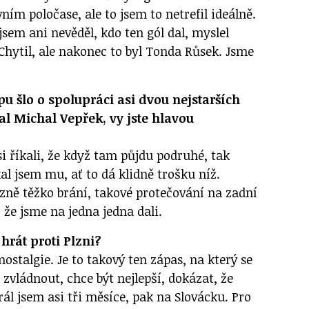
ním poločase, ale to jsem to netrefil ideálně.
 jsem ani nevěděl, kdo ten gól dal, myslel
Chytil, ale nakonec to byl Tonda Růsek. Jsme
 šlo o spolupráci asi dvou nejstarších
al Michal Vepřek, vy jste hlavou
i říkali, že když tam půjdu podruhé, tak
l jsem mu, ať to dá klidně trošku níž.
ozně těžko brání, takové protečování na zadní
, že jsme na jedna jedna dali.
 hrát proti Plzni?
nostalgie. Je to takový ten zápas, na který se
 zvládnout, chce být nejlepší, dokázat, že
ál jsem asi tři měsíce, pak na Slovácku. Pro