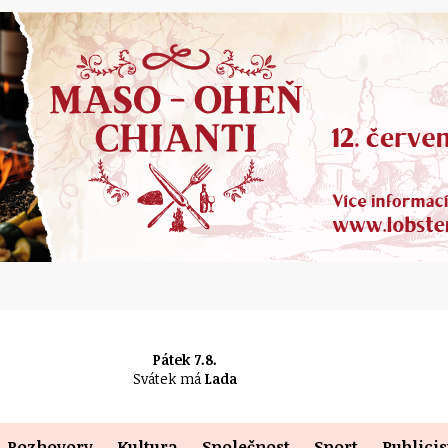
Pátek 7.8.
Svátek má
Lada
Rozhovory
Kultura
Společnost
Sport
Publicis