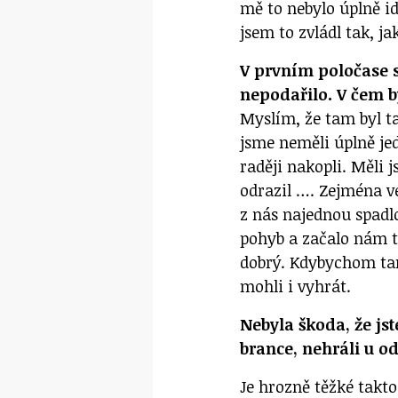
mě to nebylo úplně id
jsem to zvládl tak, ja
V prvním poločase 
nepodařilo. V čem 
Myslím, že tam byl t
jsme neměli úplně je
raději nakopli. Měli
odrazil …. Zejména v
z nás najednou spadlo
pohyb a začalo nám to
dobrý. Kdybychom tam
mohli i vyhrát.
Nebyla škoda, že js
brance, nehráli u o
Je hrozně těžké takto