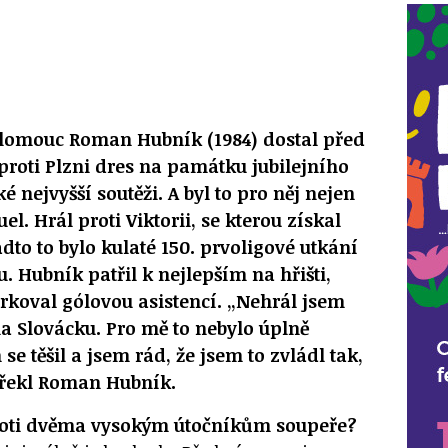
lomouc Roman Hubník (1984) dostal před
roti Plzni dres na památku jubilejního
ké nejvyšší soutěži. A byl to pro něj nejen
. Hrál proti Viktorii, se kterou získal
adto to bylo kulaté 150. prvoligové utkání
 Hubník patřil k nejlepším na hřišti,
rkoval gólovou asistencí. „Nehrál jsem
na Slovácku. Pro mě to nebylo úplně
se těšil a jsem rád, že jsem to zvládl tak,
“ řekl Roman Hubník.
roti dvěma vysokým útočníkům soupeře?