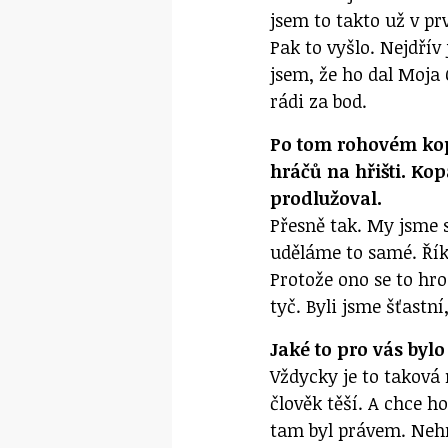
jsem to takto už v prv
Pak to vyšlo. Nejdřív
jsem, že ho dal Moja 
rádi za bod.
Po tom rohovém kopu
hráčů na hřišti. Kop
prodlužoval.
Přesně tak. My jsme s
uděláme to samé. Říka
Protože ono se to hr
tyč. Byli jsme šťastní
Jaké to pro vás bylo
Vždycky je to taková 
člověk těší. A chce ho
tam byl právem. Nehr