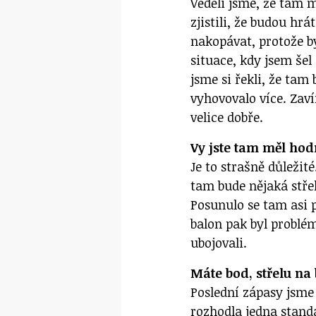
Věděli jsme, že tam 
zjistili, že budou hrá
nakopávat, protože b
situace, kdy jsem šel
jsme si řekli, že tam
vyhovovalo více. Zaví
velice dobře.
Vy jste tam měl hod
Je to strašně důležit
tam bude nějaká stře
Posunulo se tam asi 
balon pak byl problém
ubojovali.
Máte bod, střelu na 
Poslední zápasy jsme
rozhodla jedna standa