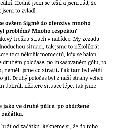
eální. Hodně jsem se těšil a jsem rád, že
k jsem to zvládl.
se ovšem Sigmě do ofenzivy mnoho
byl problém? Mnoho respektu?
akový trošku strach v nabídce. My zezadu
dnoduchou situaci, tak jsme to několikrát
 jsme tam několik momentů, kdy se balon
e druhém poločase, po inkasovaném gólu, to
, neměli jsme co ztratit. Pak tam byl větší
 jít. Druhý poločas byl z naší strany velice
 dohráli některé situace lépe, tak jsme
te jako ve druhé půlce, po obdržené
d začátku.
 hrát od začátku. Řekneme si, že do toho