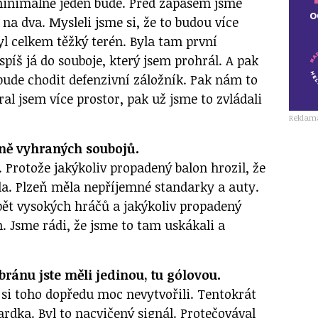
minimálně jeden bude. Před zápasem jsme
t na dva. Mysleli jsme si, že to budou více
yl celkem těžký terén. Byla tam první
 spíš já do souboje, který jsem prohrál. A pak
 bude chodit defenzivní záložník. Pak nám to
ral jsem více prostor, pak už jsme to zvládali
Reklam
ně vyhraných soubojů.
é. Protože jakýkoliv propadený balon hrozil, že
la. Plzeň měla nepříjemné standarky a auty.
pět vysokých hráčů a jakýkoliv propadený
. Jsme rádi, že jsme to tam uskákali a
bránu jste měli jedinou, tu gólovou.
 si toho dopředu moc nevytvořili. Tentokrát
rdka. Byl to nacvičený signál. Protečovával