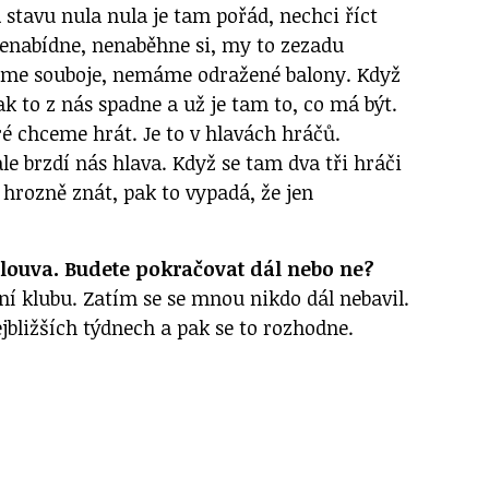
a stavu nula nula je tam pořád, nechci říct
 nenabídne, nenaběhne si, my to zezadu
me souboje, nemáme odražené balony. Když
k to z nás spadne a už je tam to, co má být.
ré chceme hrát. Je to v hlavách hráčů.
ale brzdí nás hlava. Když se tam dva tři hráči
 hrozně znát, pak to vypadá, že jen
louva. Budete pokračovat dál nebo ne?
ní klubu. Zatím se se mnou nikdo dál nebavil.
jbližších týdnech a pak se to rozhodne.