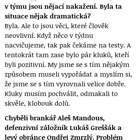
v týmu jsou nějací nakažení. Byla ta
situace nějak dramatická?
Byla. Ale to jsou věci, které člověk
neovlivní. Když něco v týdnu
nacvičujeme, tak pak čekáme na testy. A
tentokrát tam zase bylo pár kluků, kteří
byli pozitivní. My jsme se s tím nějakým
způsobem museli vypořádat a myslím si,
že jsme se s tím vyrovnali velice dobře.
Kluky musím pochválit, odmakali to
skvěle, klobouk dolů.
Chyběli brankář Aleš Mandous,
defenzivní záložník Lukáš Greššák a
levý obránce Ondřej Zmrzlý. Problém