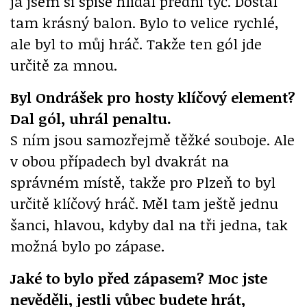
já jsem si spíše hlídal přední tyč. Dostal
tam krásný balon. Bylo to velice rychlé,
ale byl to můj hráč. Takže ten gól jde
určitě za mnou.
Byl Ondrášek pro hosty klíčový element?
Dal gól, uhrál penaltu.
S ním jsou samozřejmě těžké souboje. Ale
v obou případech byl dvakrát na
správném místě, takže pro Plzeň to byl
určitě klíčový hráč. Měl tam ještě jednu
šanci, hlavou, kdyby dal na tři jedna, tak
možná bylo po zápase.
Jaké to bylo před zápasem? Moc jste
nevěděli, jestli vůbec budete hrát,