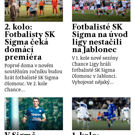
2. kolo:
Fotbalisté SK
Fotbalisty SK
Sigma na úvod
Sigma čeká
ligy nestačili
domácí
na Jablonec
premiéra
V 1. kole nové sezóny
Chance Ligy hráli
Poprvé doma v novém
fotbalisté SK Sigma
soutěžním ročníku budou
Olomouc v Jablonci.
hrát fotbalisté SK Sigma
Vybojovat nějaký…
Olomouc. Ve 2. kole
Chance…