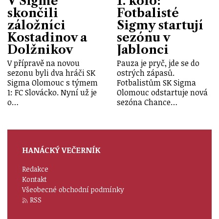
V Sigmě
1. kolo:
skončili
Fotbalisté
záložníci
Sigmy startují
Kostadinov a
sezónu v
Dolžnikov
Jablonci
V přípravě na novou
Pauza je pryč, jde se do
sezonu byli dva hráči SK
ostrých zápasů.
Sigma Olomouc s týmem
Fotbalistům SK Sigma
1: FC Slovácko. Nyní už je
Olomouc odstartuje nová
o…
sezóna Chance…
HANÁCKÝ VEČERNÍK
Redakce
Kontakt
Všeobecné obchodní podmínky
RSS