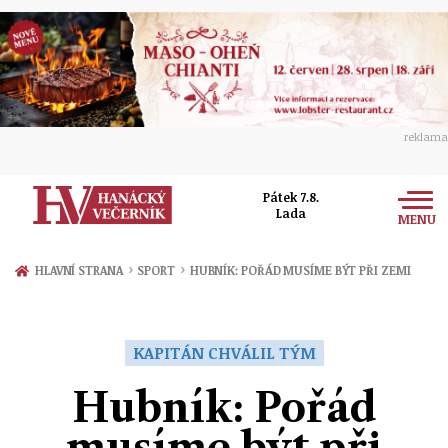
reklama
Pátek 7.8.
Lada
MENU
Zprávy
›
›
HLAVNÍ STRANA
SPORT
HUBNÍK: POŘÁD MUSÍME BÝT PŘI ZEMI
Rozhovory
Olomouc
Kultura
KAPITÁN CHVÁLIL TÝM
Politika
Prostějov
Společnost
Hubník: Pořád
Hudba
Ekonomika
Přerov
Sport
musíme být při
Ženy