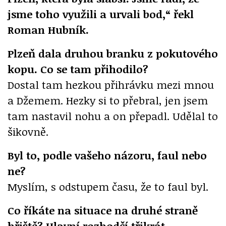
jsme toho využili a urvali bod,“ řekl
Roman Hubník.
Plzeň dala druhou branku z pokutového
kopu. Co se tam přihodilo?
Dostal tam hezkou přihrávku mezi mnou
a Džemem. Hezky si to přebral, jen jsem
tam nastavil nohu a on přepadl. Udělal to
šikovně.
Byl to, podle vašeho názoru, faul nebo
ne?
Myslím, s odstupem času, že to faul byl.
Co říkáte na situace na druhé straně
hřiště? Hlavní rozhodčí třikrát