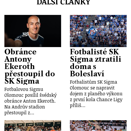
DALŠÍ ČLÁNKY
Obránce
Fotbalisté SK
Antony
Sigma ztratili
Ekeroth
doma s
přestoupil do
Boleslaví
SK Sigma
Fotbalistům SK Sigma
Olomouc se napravit
Fotbalovou Sigmu
dojem z planého výkonu
Olomouc posílil švédský
z první kola Chance Ligy
obránce Anton Ekeroth.
příliš…
Na Andrův stadion
přestoupil z…