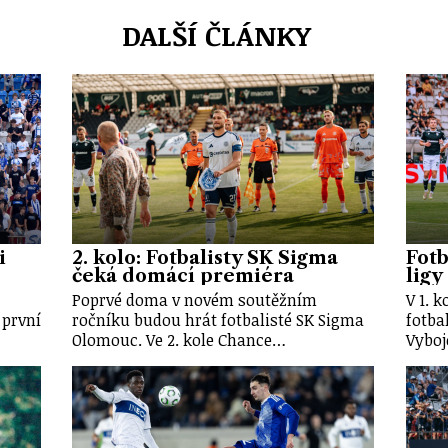
DALŠÍ ČLÁNKY
i
2. kolo: Fotbalisty SK Sigma
Fotb
čeká domácí premiéra
ligy
Poprvé doma v novém soutěžním
V 1. 
 první
ročníku budou hrát fotbalisté SK Sigma
fotba
Olomouc. Ve 2. kole Chance…
Vyboj