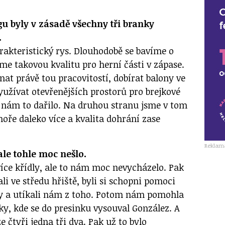
gu byly v zásadě všechny tři branky
.
rakteristický rys. Dlouhodobě se bavíme o
 takovou kvalitu pro herní části v zápase.
at právě tou pracovitostí, dobírat balony ve
yužívat otevřenějších prostorů pro brejkové
e nám to dařilo. Na druhou stranu jsme v tom
oře daleko více a kvalita dohrání zase
Reklam
le tohle moc nešlo.
více křídly, ale to nám moc nevycházelo. Pak
li ve středu hřiště, byli si schopni pomoci
ky a utíkali nám z toho. Potom nám pomohla
y, kde se do presinku vysouval González. A
e čtyři jedna tři dva. Pak už to bylo