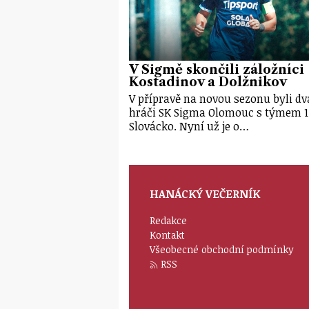
V Sigmě skončili záložníci
Kostadinov a Dolžnikov
V přípravě na novou sezonu byli dv
hráči SK Sigma Olomouc s týmem 1
Slovácko. Nyní už je o…
HANÁCKÝ VEČERNÍK
Redakce
Kontakt
Všeobecné obchodní podmínky
RSS