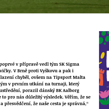
 poprvé v přípravě vedl tým SK Sigma
ičky. V Brně proti Vyškovu a pak i
lazení chyběl, ovšem na Tipsport Malta
o tým v prvním utkání na turnaji, který
oustředění, porazil dánský BK Aalborg
Je to pro nás důležitý výsledek. Věřím, že se
 přesvědčení, že naše cesta je správná,“