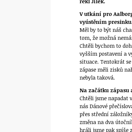
řekl Jílek.
V utkání pro Aalbor
vyústěním presinku
Měl by to být náš cha
tom, že možná nemáme
Chtěli bychom to dohn
vyšším postavení a v
situace. Tentokrát s
zápase měli zisků nah
nebyla taková.
Na začátku zápasu a
Chtěli jsme napadat 
nás Dánové přečíslova
přes střední záložní
změna na dva útočník
hráli jsme pak spíše z