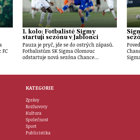
1. kolo: Fotbalisté Sigmy
Sigm
startují sezónu v Jablonci
sezó
a
Pauza je pryč, jde se do ostrých zápasů.
Poved
: FC
Fotbalistům SK Sigma Olomouc
Chanc
odstartuje nová sezóna Chance…
Sigma
KATEGORIE
Zprávy
Rozhovory
Kultura
Společnost
Sport
Publicistika