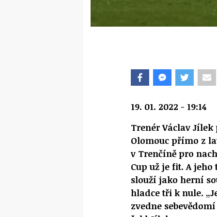
19. 01. 2022 - 19:14
Trenér Václav Jílek
Olomouc přímo z lav
v Trenčíně pro nach
Cup už je fit. A jeh
slouží jako herní s
hladce tři k nule. „
zvedne sebevědomí a