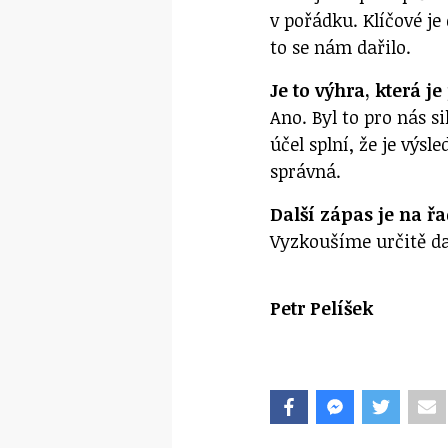
v pořádku. Klíčové je
to se nám dařilo.
Je to výhra, která j
Ano. Byl to pro nás s
účel splní, že je výsl
správná.
Další zápas je na ř
Vyzkoušíme určitě da
Petr Pelíšek