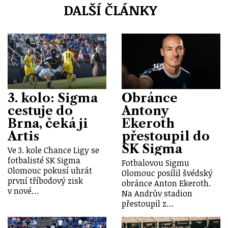
DALŠÍ ČLÁNKY
3. kolo: Sigma
Obránce
cestuje do
Antony
Brna, čeká ji
Ekeroth
Artis
přestoupil do
SK Sigma
Ve 3. kole Chance Ligy se
fotbalisté SK Sigma
Fotbalovou Sigmu
Olomouc pokusí uhrát
Olomouc posílil švédský
první tříbodový zisk
obránce Anton Ekeroth.
v nové…
Na Andrův stadion
přestoupil z…