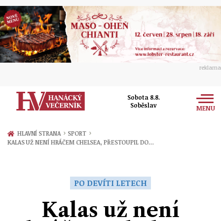
reklama
Sobota 8.8.
Soběslav
MENU
Zprávy
›
›
HLAVNÍ STRANA
SPORT
KALAS UŽ NENÍ HRÁČEM CHELSEA, PŘESTOUPIL DO…
Rozhovory
Olomouc
Kultura
Politika
Prostějov
PO DEVÍTI LETECH
Společnost
Hudba
Ekonomika
Kalas už není
Přerov
Sport
Ženy