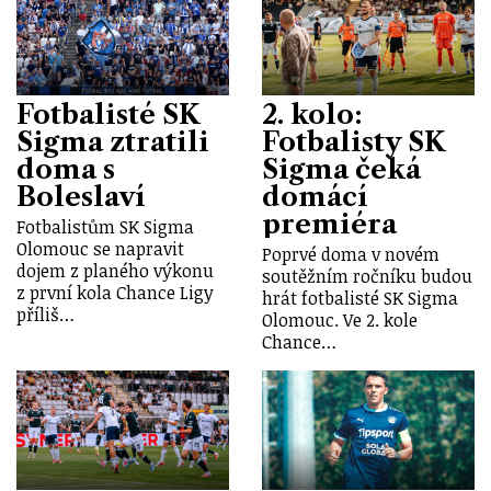
Fotbalisté SK
2. kolo:
Sigma ztratili
Fotbalisty SK
doma s
Sigma čeká
Boleslaví
domácí
premiéra
Fotbalistům SK Sigma
Olomouc se napravit
Poprvé doma v novém
dojem z planého výkonu
soutěžním ročníku budou
z první kola Chance Ligy
hrát fotbalisté SK Sigma
příliš…
Olomouc. Ve 2. kole
Chance…