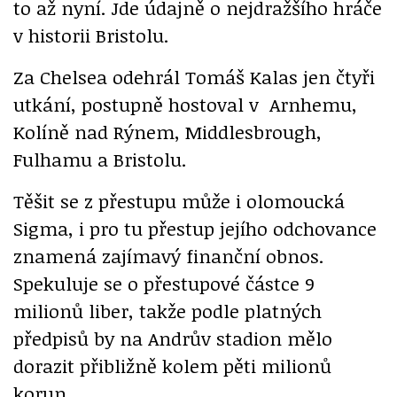
to až nyní. Jde údajně o nejdražšího hráče
v historii Bristolu.
Za Chelsea odehrál Tomáš Kalas jen čtyři
utkání, postupně hostoval v Arnhemu,
Kolíně nad Rýnem, Middlesbrough,
Fulhamu a Bristolu.
Těšit se z přestupu může i olomoucká
Sigma, i pro tu přestup jejího odchovance
znamená zajímavý finanční obnos.
Spekuluje se o přestupové částce 9
milionů liber, takže podle platných
předpisů by na Andrův stadion mělo
dorazit přibližně kolem pěti milionů
korun.