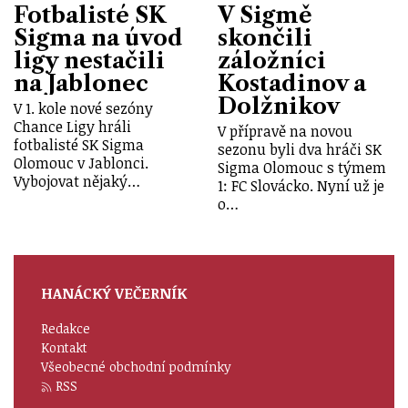
Fotbalisté SK
V Sigmě
Sigma na úvod
skončili
ligy nestačili
záložníci
na Jablonec
Kostadinov a
Dolžnikov
V 1. kole nové sezóny
Chance Ligy hráli
V přípravě na novou
fotbalisté SK Sigma
sezonu byli dva hráči SK
Olomouc v Jablonci.
Sigma Olomouc s týmem
Vybojovat nějaký…
1: FC Slovácko. Nyní už je
o…
HANÁCKÝ VEČERNÍK
Redakce
Kontakt
Všeobecné obchodní podmínky
RSS