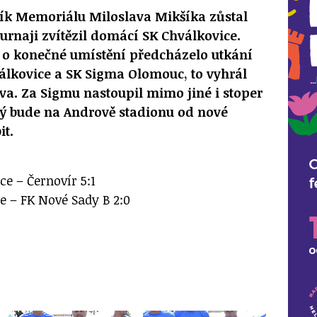
čník Memoriálu Miloslava Mikšíka zůstal
urnaji zvítězil domácí SK Chválkovice.
o konečné umístění předcházelo utkání
álkovice a SK Sigma Olomouc, to vyhrál
dva. Za Sigmu nastoupil mimo jiné i stoper
ý bude na Andrově stadionu od nové
it.
e – Černovír 5:1
e – FK Nové Sady B 2:0