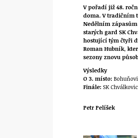
V pořadí již 48. ro
doma. V tradičním t
Nedělním zápasům 
starých gard SK Chv
hostující tým čtyři 
Roman Hubník, kter
sezony znovu působ
Výsledky
O 3. místo:
Bohuňovic
Finále:
SK Chválkovic
Petr Pelíšek