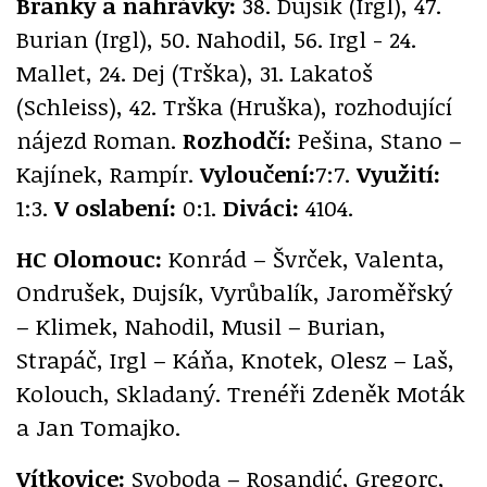
Branky a nahrávky:
38. Dujsík (Irgl), 47.
Burian (Irgl), 50. Nahodil, 56. Irgl - 24.
Mallet, 24. Dej (Trška), 31. Lakatoš
(Schleiss), 42. Trška (Hruška), rozhodující
nájezd Roman.
Rozhodčí:
Pešina, Stano –
Kajínek, Rampír.
Vyloučení:
7:7.
Využití:
1:3.
V oslabení:
0:1.
Diváci:
4104.
HC Olomouc:
Konrád – Švrček, Valenta,
Ondrušek, Dujsík, Vyrůbalík, Jaroměřský
– Klimek, Nahodil, Musil – Burian,
Strapáč, Irgl – Káňa, Knotek, Olesz – Laš,
Kolouch, Skladaný. Trenéři Zdeněk Moták
a Jan Tomajko.
Vítkovice:
Svoboda – Rosandić, Gregorc,