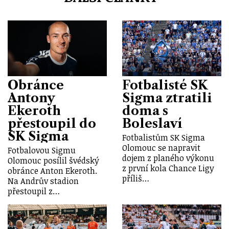
Obránce
Fotbalisté SK
Antony
Sigma ztratili
Ekeroth
doma s
přestoupil do
Boleslaví
SK Sigma
Fotbalistům SK Sigma
Olomouc se napravit
Fotbalovou Sigmu
dojem z planého výkonu
Olomouc posílil švédský
z první kola Chance Ligy
obránce Anton Ekeroth.
příliš…
Na Andrův stadion
přestoupil z…