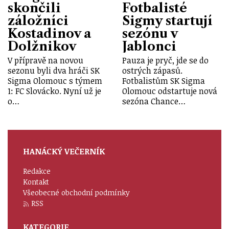
skončili
Fotbalisté
záložníci
Sigmy startují
Kostadinov a
sezónu v
Dolžnikov
Jablonci
V přípravě na novou
Pauza je pryč, jde se do
sezonu byli dva hráči SK
ostrých zápasů.
Sigma Olomouc s týmem
Fotbalistům SK Sigma
1: FC Slovácko. Nyní už je
Olomouc odstartuje nová
o…
sezóna Chance…
HANÁCKÝ VEČERNÍK
Redakce
Kontakt
Všeobecné obchodní podmínky
RSS
KATEGORIE