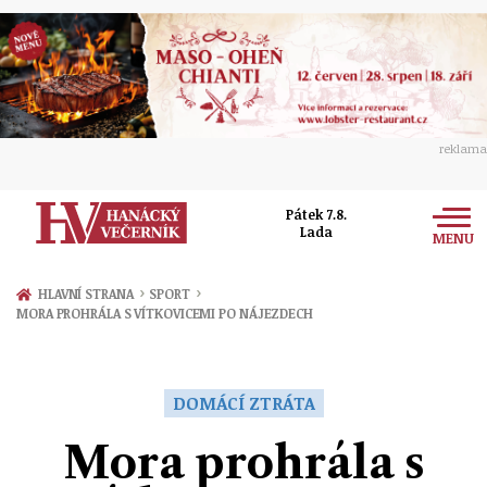
reklama
Pátek 7.8.
Lada
MENU
Zprávy
›
›
HLAVNÍ STRANA
SPORT
MORA PROHRÁLA S VÍTKOVICEMI PO NÁJEZDECH
Rozhovory
Olomouc
Kultura
Politika
Prostějov
DOMÁCÍ ZTRÁTA
Společnost
Hudba
Ekonomika
Mora prohrála s
Přerov
Sport
Ženy