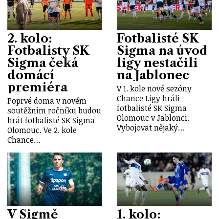
2. kolo:
Fotbalisté SK
Fotbalisty SK
Sigma na úvod
Sigma čeká
ligy nestačili
domácí
na Jablonec
premiéra
V 1. kole nové sezóny
Chance Ligy hráli
Poprvé doma v novém
fotbalisté SK Sigma
soutěžním ročníku budou
Olomouc v Jablonci.
hrát fotbalisté SK Sigma
Vybojovat nějaký…
Olomouc. Ve 2. kole
Chance…
V Sigmě
1. kolo: