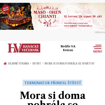
reklama
Neděle 9.8.
Roman
MENU
Zprávy
›
›
HLAVNÍ STRANA
SPORT
MORA SI DOMA POHRÁLA SE SPARTOU
Rozhovory
Olomouc
Kultura
TERMINATOR PŘINESL ŠTĚSTÍ
Politika
Prostějov
Společnost
Mora si doma
Hudba
Ekonomika
Přerov
Sport
pohrála se
Ženy