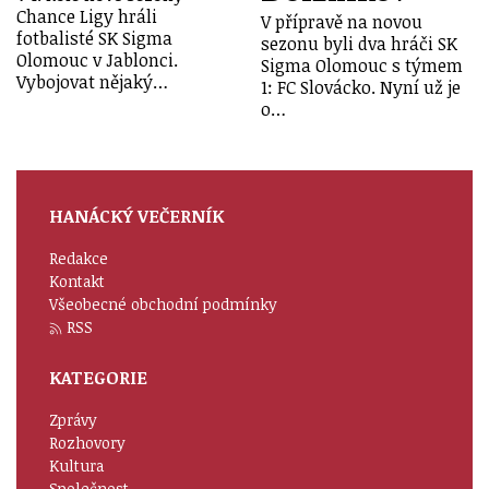
Chance Ligy hráli
V přípravě na novou
fotbalisté SK Sigma
sezonu byli dva hráči SK
Olomouc v Jablonci.
Sigma Olomouc s týmem
Vybojovat nějaký…
1: FC Slovácko. Nyní už je
o…
HANÁCKÝ VEČERNÍK
Redakce
Kontakt
Všeobecné obchodní podmínky
RSS
KATEGORIE
Zprávy
Rozhovory
Kultura
Společnost