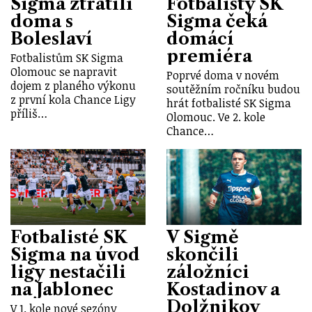
Sigma ztratili
Fotbalisty SK
doma s
Sigma čeká
Boleslaví
domácí
premiéra
Fotbalistům SK Sigma
Olomouc se napravit
Poprvé doma v novém
dojem z planého výkonu
soutěžním ročníku budou
z první kola Chance Ligy
hrát fotbalisté SK Sigma
příliš…
Olomouc. Ve 2. kole
Chance…
Fotbalisté SK
V Sigmě
Sigma na úvod
skončili
ligy nestačili
záložníci
na Jablonec
Kostadinov a
Dolžnikov
V 1. kole nové sezóny