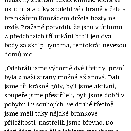
uklidnila a díky spolehlivé obraně v čele s
brankářem Konrádem držela hosty na
uzdě. Pražané potvrdili, že jsou v útlumu.
Z předchozích tří utkání brali jen dva
body za skalp Dynama, tentokrát nevezou
domů nic.
„Odehráli jsme výborně dvě třetiny, první
byla z naší strany možná až snová. Dali
jsme tři krásné góly, byli jsme aktivní,
soupeře jsme přestříleli, byli jsme dobří v
pohybu i v soubojích. Ve druhé třetině
jsme měli taky nějaké brankové
příležitosti, nastřelili jsme břevno. Do