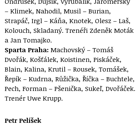
Ondrušek, Dujsík, Vyrůbalík, Jaroměřský
– Klimek, Nahodil, Musil – Burian,
Strapáč, Irgl – Káňa, Knotek, Olesz – Laš,
Kolouch, Skladaný. Trenéři Zdeněk Moták
a Jan Tomajko.
Sparta Praha:
Machovský – Tomáš
Dvořák, Košťálek, Koistinen, Piskáček,
Blain, Kalina, Krutil – Rousek, Tomášek,
Řepík – Kudrna, Růžička, Říčka – Buchtele,
Pech, Forman – Pšenička, Sukeľ, Dvořáček.
Trenér Uwe Krupp.
Petr Pelíšek