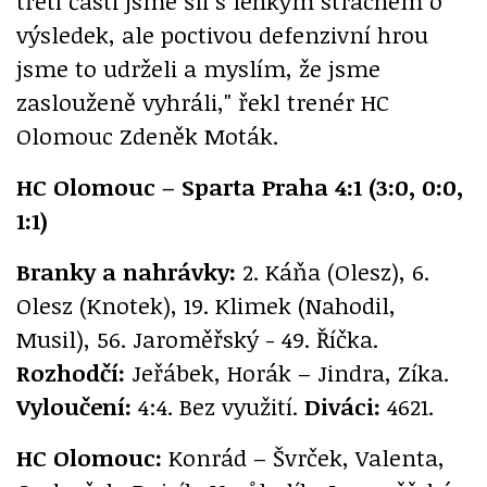
třetí části jsme šli s lehkým strachem o
výsledek, ale poctivou defenzivní hrou
jsme to udrželi a myslím, že jsme
zaslouženě vyhráli," řekl trenér HC
Olomouc Zdeněk Moták.
HC Olomouc – Sparta Praha 4:1 (3:0, 0:0,
1:1)
Branky a nahrávky:
2. Káňa (Olesz), 6.
Olesz (Knotek), 19. Klimek (Nahodil,
Musil), 56. Jaroměřský - 49. Říčka.
Rozhodčí:
Jeřábek, Horák – Jindra, Zíka.
Vyloučení:
4:4. Bez využití.
Diváci:
4621.
HC Olomouc:
Konrád – Švrček, Valenta,