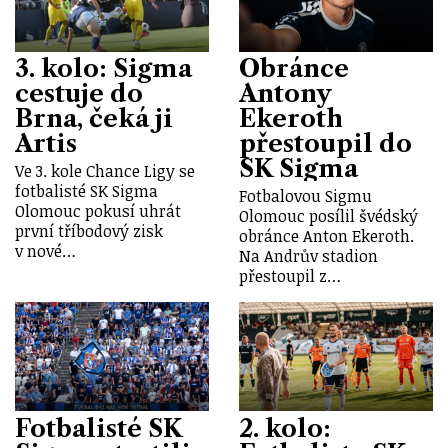
3. kolo: Sigma
Obránce
cestuje do
Antony
Brna, čeká ji
Ekeroth
Artis
přestoupil do
SK Sigma
Ve 3. kole Chance Ligy se
fotbalisté SK Sigma
Fotbalovou Sigmu
Olomouc pokusí uhrát
Olomouc posílil švédský
první tříbodový zisk
obránce Anton Ekeroth.
v nové…
Na Andrův stadion
přestoupil z…
Fotbalisté SK
2. kolo: