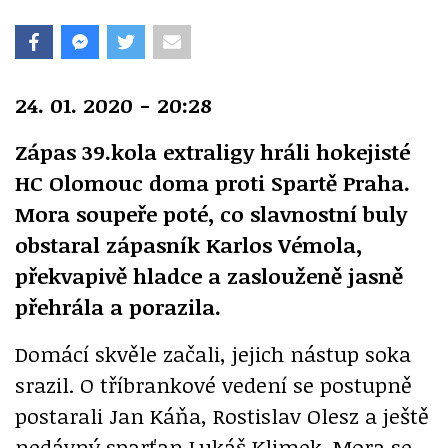
24. 01. 2020 - 20:28
Zápas 39.kola extraligy hráli hokejisté
HC Olomouc doma proti Spartě Praha.
Mora soupeře poté, co slavnostní buly
obstaral zápasník Karlos Vémola,
překvapivě hladce a zaslouženě jasně
přehrála a porazila.
Domácí skvěle začali, jejich nástup soka
srazil. O tříbrankové vedení se postupně
postarali Jan Káňa, Rostislav Olesz a ještě
nedávný sparťan Lukáš Klimek. Mora se