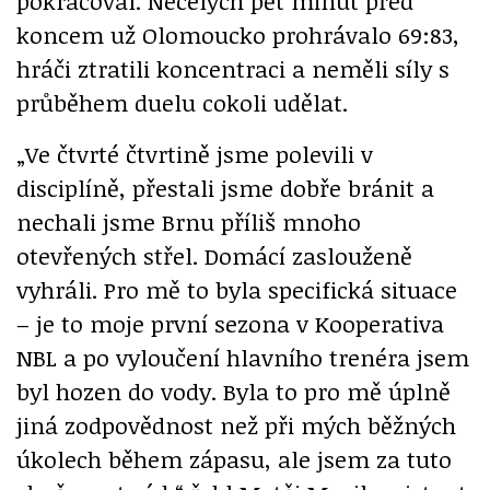
pokračoval. Necelých pět minut před
koncem už Olomoucko prohrávalo 69:83,
hráči ztratili koncentraci a neměli síly s
průběhem duelu cokoli udělat.
„Ve čtvrté čtvrtině jsme polevili v
disciplíně, přestali jsme dobře bránit a
nechali jsme Brnu příliš mnoho
otevřených střel. Domácí zaslouženě
vyhráli. Pro mě to byla specifická situace
– je to moje první sezona v Kooperativa
NBL a po vyloučení hlavního trenéra jsem
byl hozen do vody. Byla to pro mě úplně
jiná zodpovědnost než při mých běžných
úkolech během zápasu, ale jsem za tuto