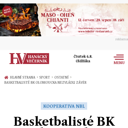
reklama
Čtvrtek 6.8.
Oldřiška
MENU
Zprávy
›
›
›
HLAVNÍ STRANA
SPORT
OSTATNÍ
BASKETBALISTÉ BK OLOMOUCKA NEZVLÁDLI ZÁVĚR
Rozhovory
Olomouc
Kultura
Politika
Prostějov
KOOPERATIVA NBL
Společnost
Hudba
Ekonomika
Basketbalisté BK
Přerov
Sport
Ženy