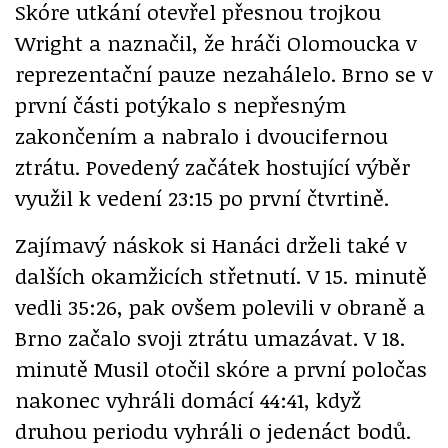
Skóre utkání otevřel přesnou trojkou
Wright a naznačil, že hráči Olomoucka v
reprezentační pauze nezahálelo. Brno se v
první části potýkalo s nepřesným
zakončením a nabralo i dvoucifernou
ztrátu. Povedený začátek hostující výběr
využil k vedení 23:15 po první čtvrtině.
Zajímavý náskok si Hanáci drželi také v
dalších okamžicích střetnutí. V 15. minutě
vedli 35:26, pak ovšem polevili v obraně a
Brno začalo svoji ztrátu umazávat. V 18.
minutě Musil otočil skóre a první poločas
nakonec vyhráli domácí 44:41, když
druhou periodu vyhráli o jedenáct bodů.