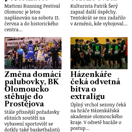
Mattoni Running Festival
Kulturista Patrik Šerý
Olomouc je letos
zapsal další úspěchy.
naplánován na sobotu 13.
Tentokrát se mu zadařilo
června a do historického
v Arménii, kde vybojoval…
centra…
Změna domácí
Házenkáře
palubovky, BK
čeká odvetná
Olomoucko
bitva o
stěhuje do
extraligu
Prostějova
Úplný vrchol sezony čeká
na hráče Házenkářská
Stále přísnější požadavky
akademie olomouckého
elitních soutěží na
kraje. V odvetě baráže o
vybavení sportovišť se
postup…
dotkly také basketbalistů