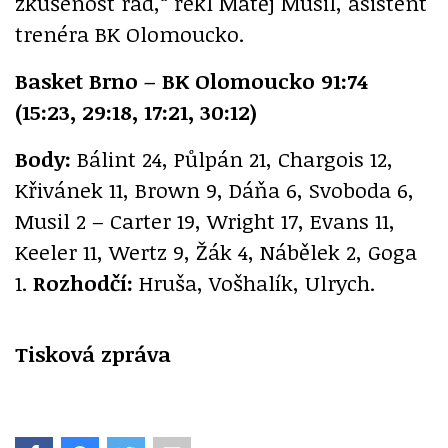
zkušenost rád,“ řekl Matěj Musil, asistent
trenéra BK Olomoucko.
Basket Brno – BK Olomoucko 91:74
(15:23, 29:18, 17:21, 30:12)
Body:
Bálint 24, Půlpán 21, Chargois 12,
Křivánek 11, Brown 9, Dáňa 6, Svoboda 6,
Musil 2 – Carter 19, Wright 17, Evans 11,
Keeler 11, Wertz 9, Žák 4, Nábělek 2, Goga
1.
Rozhodčí:
Hruša, Vošhalík, Ulrych.
Tisková zpráva