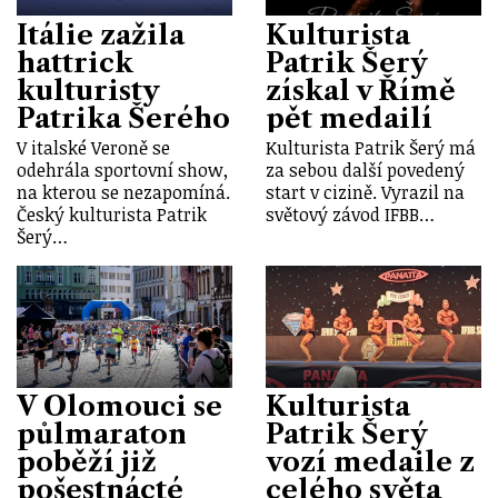
Itálie zažila
Kulturista
hattrick
Patrik Šerý
kulturisty
získal v Římě
Patrika Šerého
pět medailí
V italské Veroně se
Kulturista Patrik Šerý má
odehrála sportovní show,
za sebou další povedený
na kterou se nezapomíná.
start v cizině. Vyrazil na
Český kulturista Patrik
světový závod IFBB…
Šerý…
V Olomouci se
Kulturista
půlmaraton
Patrik Šerý
poběží již
vozí medaile z
pošestnácté
celého světa