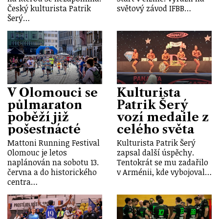
Český kulturista Patrik
světový závod IFBB…
Šerý…
V Olomouci se
Kulturista
půlmaraton
Patrik Šerý
poběží již
vozí medaile z
pošestnácté
celého světa
Mattoni Running Festival
Kulturista Patrik Šerý
Olomouc je letos
zapsal další úspěchy.
naplánován na sobotu 13.
Tentokrát se mu zadařilo
června a do historického
v Arménii, kde vybojoval…
centra…