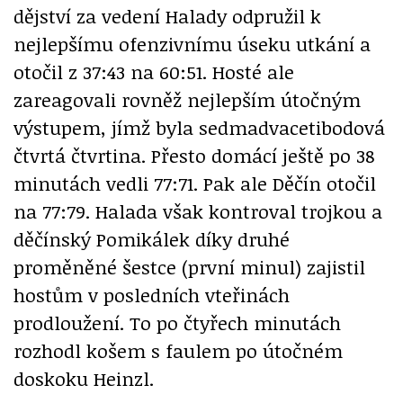
dějství za vedení Halady odpružil k
nejlepšímu ofenzivnímu úseku utkání a
otočil z 37:43 na 60:51. Hosté ale
zareagovali rovněž nejlepším útočným
výstupem, jímž byla sedmadvacetibodová
čtvrtá čtvrtina. Přesto domácí ještě po 38
minutách vedli 77:71. Pak ale Děčín otočil
na 77:79. Halada však kontroval trojkou a
děčínský Pomikálek díky druhé
proměněné šestce (první minul) zajistil
hostům v posledních vteřinách
prodloužení. To po čtyřech minutách
rozhodl košem s faulem po útočném
doskoku Heinzl.