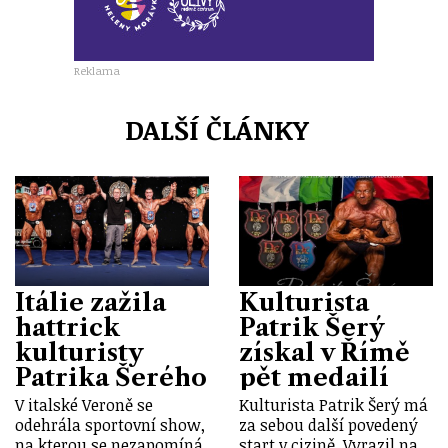
Reklama
DALŠÍ ČLÁNKY
Itálie zažila
Kulturista
hattrick
Patrik Šerý
kulturisty
získal v Římě
Patrika Šerého
pět medailí
V italské Veroně se
Kulturista Patrik Šerý má
odehrála sportovní show,
za sebou další povedený
na kterou se nezapomíná.
start v cizině. Vyrazil na