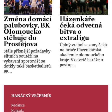
Změna domácí
Házenkáře
palubovky, BK
čeká odvetná
Olomoucko
bitva o
stěhuje do
extraligu
Prostějova
Úplný vrchol sezony čeká
na hráče Házenkářská
Stále přísnější požadavky
akademie olomouckého
elitních soutěží na
kraje. V odvetě baráže o
vybavení sportovišť se
postup…
dotkly také basketbalistů
BK…
HANÁCKÝ VEČERNÍK
Redakce
Kontakt