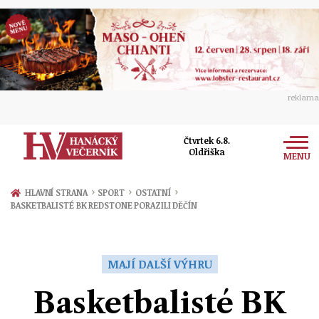
reklama
Čtvrtek 6.8.
Oldřiška
MENU
Zprávy
›
›
›
HLAVNÍ STRANA
SPORT
OSTATNÍ
BASKETBALISTÉ BK REDSTONE PORAZILI DĚČÍN
Rozhovory
Olomouc
Kultura
Politika
Prostějov
MAJÍ DALŠÍ VÝHRU
Společnost
Hudba
Ekonomika
Basketbalisté BK
Přerov
Sport
Ženy