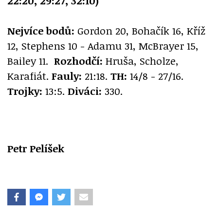
22:20, 29:27, 32:10)
Nejvíce bodů:
Gordon 20, Bohačík 16, Kříž
12, Stephens 10 - Adamu 31, McBrayer 15,
Bailey 11.
Rozhodčí:
Hruša, Scholze,
Karafiát.
Fauly:
21:18.
TH:
14/8 - 27/16.
Trojky:
13:5.
Diváci:
330.
Petr Pelíšek