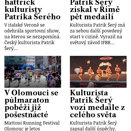
hattrick
Patrik Šerý
kulturisty
získal v Římě
Patrika Šerého
pět medailí
V italské Veroně se
Kulturista Patrik Šerý má
odehrála sportovní show,
za sebou další povedený
na kterou se nezapomíná.
start v cizině. Vyrazil na
Český kulturista Patrik
světový závod IFBB…
Šerý…
V Olomouci se
Kulturista
půlmaraton
Patrik Šerý
poběží již
vozí medaile z
pošestnácté
celého světa
Mattoni Running Festival
Kulturista Patrik Šerý
Olomouc je letos
zapsal další úspěchy.