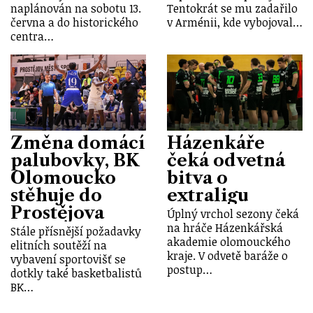
naplánován na sobotu 13.
Tentokrát se mu zadařilo
června a do historického
v Arménii, kde vybojoval…
centra…
Změna domácí
Házenkáře
palubovky, BK
čeká odvetná
Olomoucko
bitva o
stěhuje do
extraligu
Prostějova
Úplný vrchol sezony čeká
na hráče Házenkářská
Stále přísnější požadavky
akademie olomouckého
elitních soutěží na
kraje. V odvetě baráže o
vybavení sportovišť se
postup…
dotkly také basketbalistů
BK…