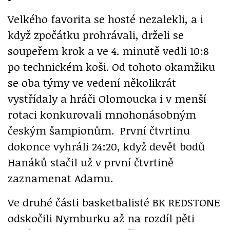
Velkého favorita se hosté nezalekli, a i
když zpočátku prohrávali, drželi se
soupeřem krok a ve 4. minutě vedli 10:8
po technickém koši. Od tohoto okamžiku
se oba týmy ve vedení několikrát
vystřídaly a hráči Olomoucka i v menší
rotaci konkurovali mnohonásobným
českým šampionům. První čtvrtinu
dokonce vyhráli 24:20, když devět bodů
Hanáků stačil už v první čtvrtině
zaznamenat Adamu.
Ve druhé části basketbalisté BK REDSTONE
odskočili Nymburku až na rozdíl pěti