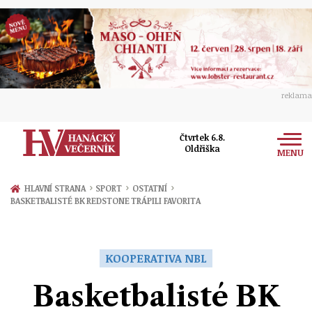
reklama
Čtvrtek 6.8.
Oldřiška
MENU
Zprávy
›
›
›
HLAVNÍ STRANA
SPORT
OSTATNÍ
BASKETBALISTÉ BK REDSTONE TRÁPILI FAVORITA
Rozhovory
Olomouc
Kultura
Politika
Prostějov
KOOPERATIVA NBL
Společnost
Hudba
Ekonomika
Basketbalisté BK
Přerov
Sport
Ženy