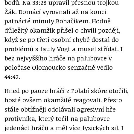
bodů. Na 33:28 upravil přesnou trojkou
Žák. Domácí vyrovnali až na konci
patnácté minuty Bohačíkem. Hodně
důležitý okamžik přišel o chvíli později,
když se po třetí osobní chybě dostal do
problémů s fauly Vogt a musel střídat. I
bez nejvyššího hráče na palubovce v
poločase Olomoucko senzačně vedlo
44:42.
Hned po pauze hráči z Polabí skóre otočili,
hosté ovšem okamžitě reagovali. Přesto
stále obtížněji odolávali agresivní hře
protivníka, který točil na palubovce
jedenáct hráčů a měl více fyzických sil. I