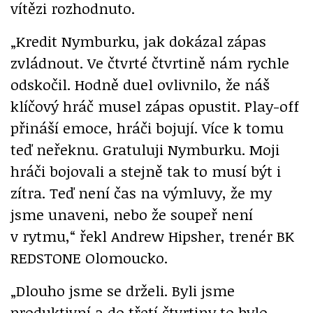
vítězi rozhodnuto.
„Kredit Nymburku, jak dokázal zápas
zvládnout. Ve čtvrté čtvrtině nám rychle
odskočil. Hodně duel ovlivnilo, že náš
klíčový hráč musel zápas opustit. Play-off
přináší emoce, hráči bojují. Více k tomu
teď neřeknu. Gratuluji Nymburku. Moji
hráči bojovali a stejně tak to musí být i
zítra. Teď není čas na výmluvy, že my
jsme unaveni, nebo že soupeř není
v rytmu,“ řekl Andrew Hipsher, trenér BK
REDSTONE Olomoucko.
„Dlouho jsme se drželi. Byli jsme
produktivní a do třetí čtvrtiny to bylo