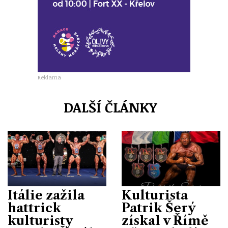
Reklama
DALŠÍ ČLÁNKY
Itálie zažila
Kulturista
hattrick
Patrik Šerý
kulturisty
získal v Římě