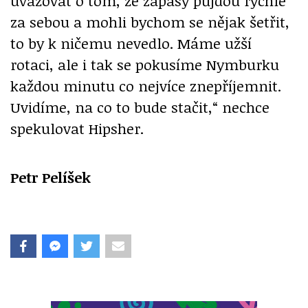
uvažovat o tom, že zápasy půjdou rychle
za sebou a mohli bychom se nějak šetřit,
to by k ničemu nevedlo. Máme užší
rotaci, ale i tak se pokusíme Nymburku
každou minutu co nejvíce znepříjemnit.
Uvidíme, na co to bude stačit,“ nechce
spekulovat Hipsher.
Petr Pelíšek