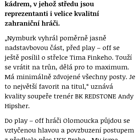
kádrem, v jehož středu jsou
reprezentanti i velice kvalitní
zahraniční hráči.
„Nymburk vyhrál poměrně jasně
nadstavbovou část, před play – off se
ještě posílil o střelce Tima Finkeho. Touží
se vrátit na trůn, dělá pro to maximum.
Má minimálně zdvojené všechny posty. Je
to největší favorit na titul,“ uznává
kvality soupeře trenér BK REDSTONE Andy
Hipsher.
Do play – off hráči Olomoucka půjdou se
vztyčenou hlavou a povzbuzení postupem
z předkola přes USK Praha. „My jsme