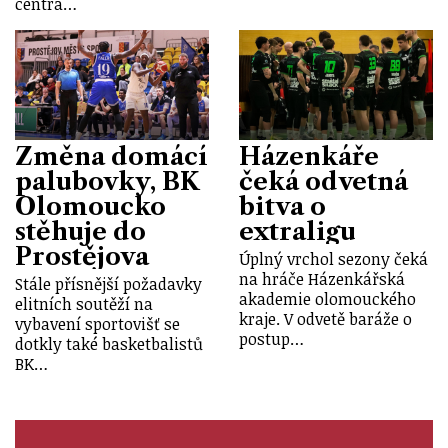
centra…
Změna domácí
Házenkáře
palubovky, BK
čeká odvetná
Olomoucko
bitva o
stěhuje do
extraligu
Prostějova
Úplný vrchol sezony čeká
na hráče Házenkářská
Stále přísnější požadavky
akademie olomouckého
elitních soutěží na
kraje. V odvetě baráže o
vybavení sportovišť se
postup…
dotkly také basketbalistů
BK…