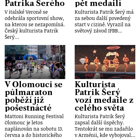
Patrika Šerého
pět medailí
V italské Veroně se
Kulturista Patrik Šerý má
odehrála sportovní show,
za sebou další povedený
na kterou se nezapomíná.
start v cizině. Vyrazil na
Český kulturista Patrik
světový závod IFBB…
Šerý…
V Olomouci se
Kulturista
půlmaraton
Patrik Šerý
poběží již
vozí medaile z
pošestnácté
celého světa
Mattoni Running Festival
Kulturista Patrik Šerý
Olomouc je letos
zapsal další úspěchy.
naplánován na sobotu 13.
Tentokrát se mu zadařilo
června a do historického
v Arménii, kde vybojoval…