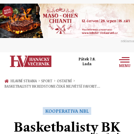
reklama
Pátek 7.8.
Lada
MENU
Zprávy
›
›
›
HLAVNÍ STRANA
SPORT
OSTATNÍ
BASKETBALISTY BK REDSTONE ČEKÁ NEJVĚTŠÍ FAVORIT…
Rozhovory
Olomouc
Kultura
Politika
Prostějov
KOOPERATIVA NBL
Společnost
Hudba
Ekonomika
Basketbalisty BK
Přerov
Sport
Ženy