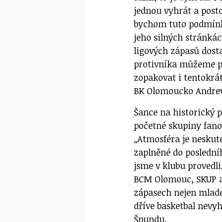
jednou vyhrát a post
bychom tuto podmínku
jeho silných stránk
ligových zápasů dosta
protivníka můžeme po
zopakovat i tentokrá
BK Olomoucko Andre
Šance na historický 
početné skupiny fanou
„Atmosféra je neskut
zaplněné do poslední
jsme v klubu provedl
BCM Olomouc, SKUP a
zápasech nejen mladé
dříve basketbal nevyh
Špundu.