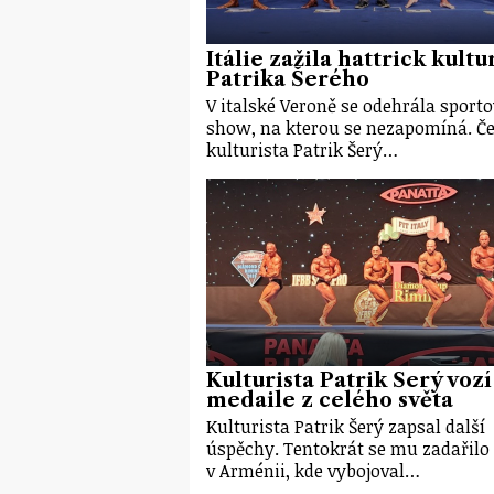
Itálie zažila hattrick kultu
Patrika Šerého
V italské Veroně se odehrála sporto
show, na kterou se nezapomíná. Č
kulturista Patrik Šerý…
Kulturista Patrik Šerý vozí
medaile z celého světa
Kulturista Patrik Šerý zapsal další
úspěchy. Tentokrát se mu zadařilo
v Arménii, kde vybojoval…