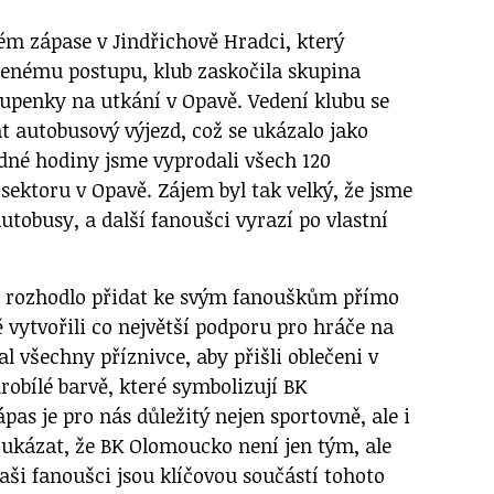
m zápase v Jindřichově Hradci, který
uženému postupu, klub zaskočila skupina
tupenky na utkání v Opavě. Vedení klubu se
t autobusový výjezd, což se ukázalo jako
edné hodiny jsme vyprodali všech 120
sektoru v Opavě. Zájem byl tak velký, že jsme
utobusy, a další fanoušci vyrazí po vlastní
c rozhodlo přidat ke svým fanouškům přímo
ě vytvořili co největší podporu pro hráče na
al všechny příznivce, aby přišli oblečeni v
obílé barvě, které symbolizují BK
as je pro nás důležitý nejen sportovně, ale i
ukázat, že BK Olomoucko není jen tým, ale
aši fanoušci jsou klíčovou součástí tohoto