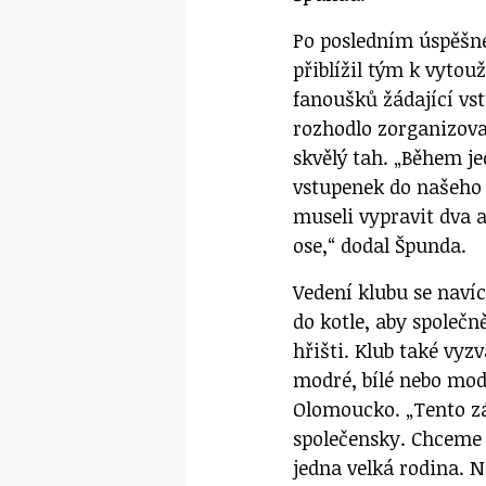
Po posledním úspěšné
přiblížil tým k vyto
fanoušků žádající vs
rozhodlo zorganizova
skvělý tah. „Během j
vstupenek do našeho 
museli vypravit dva a
ose,“ dodal Špunda.
Vedení klubu se naví
do kotle, aby společn
hřišti. Klub také vyzv
modré, bílé nebo modr
Olomoucko. „Tento záp
společensky. Chceme 
jedna velká rodina. N