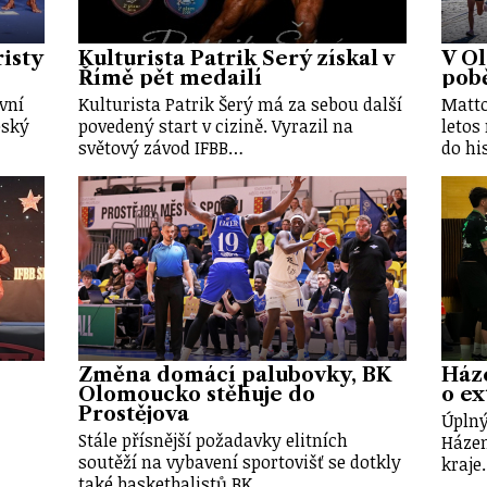
risty
Kulturista Patrik Šerý získal v
V O
Římě pět medailí
pobě
vní
Kulturista Patrik Šerý má za sebou další
Matto
eský
povedený start v cizině. Vyrazil na
letos
světový závod IFBB…
do hi
Změna domácí palubovky, BK
Háze
Olomoucko stěhuje do
o ex
Prostějova
Úplný
Stále přísnější požadavky elitních
Háze
soutěží na vybavení sportovišť se dotkly
kraje
také basketbalistů BK…