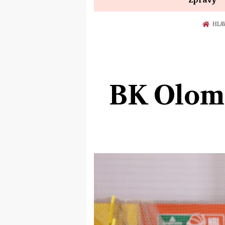
HLA
BK Olomo