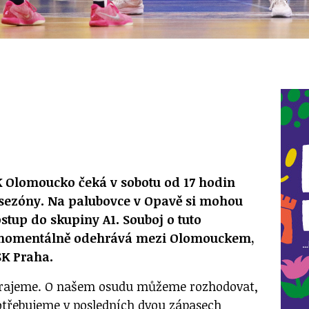
K Olomoucko čeká v sobotu od 17 hodin
 sezóny. Na palubovce v Opavě si mohou
postup do skupiny A1. Souboj o tuto
e momentálně odehrává mezi Olomouckem,
SK Praha.
 hrajeme. O našem osudu můžeme rozhodovat,
Potřebujeme v posledních dvou zápasech