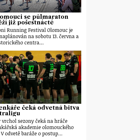
lomouci se půlmaraton
ží již pošestnácté
ni Running Festival Olomouc je
 naplánován na sobotu 13. června a
storického centra…
nkáře čeká odvetná bitva
traligu
 vrchol sezony čeká na hráče
nkářská akademie olomouckého
. V odvetě baráže o postup…