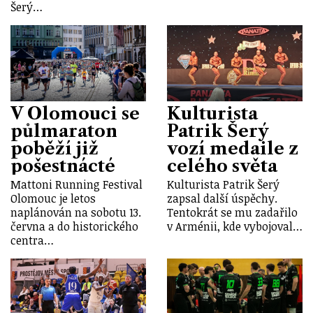
Šerý…
V Olomouci se
Kulturista
půlmaraton
Patrik Šerý
poběží již
vozí medaile z
pošestnácté
celého světa
Mattoni Running Festival
Kulturista Patrik Šerý
Olomouc je letos
zapsal další úspěchy.
naplánován na sobotu 13.
Tentokrát se mu zadařilo
června a do historického
v Arménii, kde vybojoval…
centra…