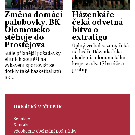
Změna domácí
Házenkáře
palubovky, BK
čeká odvetná
Olomoucko
bitva o
stěhuje do
extraligu
Prostějova
Úplný vrchol sezony čeká
na hráče Házenkářská
Stále přísnější požadavky
akademie olomouckého
elitních soutěží na
kraje. V odvetě baráže o
vybavení sportovišť se
postup…
dotkly také basketbalistů
BK…
HANÁCKÝ VEČERNÍK
Redakce
Kontakt
Všeobecné obchodní podmínky