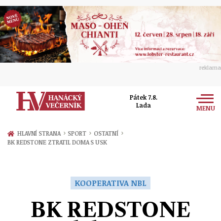
reklama
Pátek 7.8.
Lada
MENU
Zprávy
›
›
›
HLAVNÍ STRANA
SPORT
OSTATNÍ
BK REDSTONE ZTRATIL DOMA S USK
Rozhovory
Olomouc
Kultura
Politika
Prostějov
KOOPERATIVA NBL
Společnost
Hudba
Ekonomika
BK REDSTONE
Přerov
Sport
Ženy