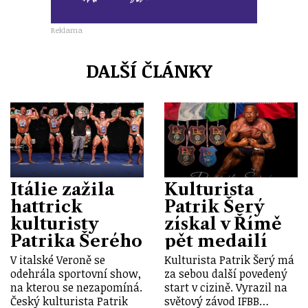
Reklama
DALŠÍ ČLÁNKY
Itálie zažila
Kulturista
hattrick
Patrik Šerý
kulturisty
získal v Římě
Patrika Šerého
pět medailí
V italské Veroně se
Kulturista Patrik Šerý má
odehrála sportovní show,
za sebou další povedený
na kterou se nezapomíná.
start v cizině. Vyrazil na
Český kulturista Patrik
světový závod IFBB…