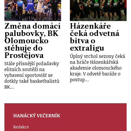
Změna domácí
Házenkáře
palubovky, BK
čeká odvetná
Olomoucko
bitva o
stěhuje do
extraligu
Prostějova
Úplný vrchol sezony čeká
na hráče Házenkářská
Stále přísnější požadavky
akademie olomouckého
elitních soutěží na
kraje. V odvetě baráže o
vybavení sportovišť se
postup…
dotkly také basketbalistů
BK…
HANÁCKÝ VEČERNÍK
Redakce