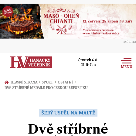
reklama
Čtvrtek 6.8.
Oldřiška
MENU
Zprávy
›
›
›
HLAVNÍ STRANA
SPORT
OSTATNÍ
DVĚ STŘÍBRNÉ MEDAILE PRO ČESKOU REPUBLIKU
Rozhovory
Olomouc
Kultura
Politika
Prostějov
ŠERÝ USPĚL NA MALTĚ
Společnost
Hudba
Ekonomika
Dvě stříbrné
Přerov
Sport
Ženy