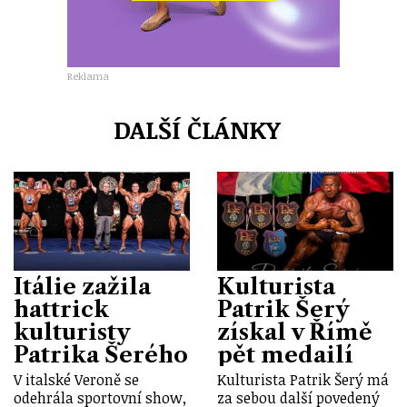
Reklama
DALŠÍ ČLÁNKY
Itálie zažila
Kulturista
hattrick
Patrik Šerý
kulturisty
získal v Římě
Patrika Šerého
pět medailí
V italské Veroně se
Kulturista Patrik Šerý má
odehrála sportovní show,
za sebou další povedený