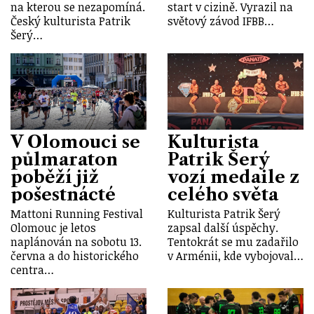
na kterou se nezapomíná.
start v cizině. Vyrazil na
Český kulturista Patrik
světový závod IFBB…
Šerý…
V Olomouci se
Kulturista
půlmaraton
Patrik Šerý
poběží již
vozí medaile z
pošestnácté
celého světa
Mattoni Running Festival
Kulturista Patrik Šerý
Olomouc je letos
zapsal další úspěchy.
naplánován na sobotu 13.
Tentokrát se mu zadařilo
června a do historického
v Arménii, kde vybojoval…
centra…