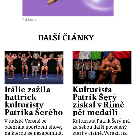
Reklama
DALŠÍ ČLÁNKY
Itálie zažila
Kulturista
hattrick
Patrik Šerý
kulturisty
získal v Římě
Patrika Šerého
pět medailí
V italské Veroně se
Kulturista Patrik Šerý má
odehrála sportovní show,
za sebou další povedený
na kterou se nezapomíná.
start v cizině. Vyrazil na