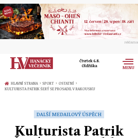
reklama
Čtvrtek 6.8.
Oldřiška
MENU
Zprávy
›
›
›
HLAVNÍ STRANA
SPORT
OSTATNÍ
KULTURISTA PATRIK ŠERÝ SE PROSADIL V RAKOUSKU
Rozhovory
Olomouc
Kultura
Politika
Prostějov
DALŠÍ MEDAILOVÝ ÚSPĚCH
Společnost
Hudba
Ekonomika
Kulturista Patrik
Přerov
Sport
Ženy