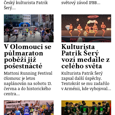
Český kulturista Patrik
světový závod IFBB…
Šerý…
V Olomouci se
Kulturista
půlmaraton
Patrik Šerý
poběží již
vozí medaile z
pošestnácté
celého světa
Mattoni Running Festival
Kulturista Patrik Šerý
Olomouc je letos
zapsal další úspěchy.
naplánován na sobotu 13.
Tentokrát se mu zadařilo
června a do historického
v Arménii, kde vybojoval…
centra…