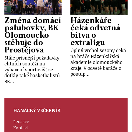
Změna domácí
Házenkáře
palubovky, BK
čeká odvetná
Olomoucko
bitva o
stěhuje do
extraligu
Prostějova
Úplný vrchol sezony čeká
na hráče Házenkářská
Stále přísnější požadavky
akademie olomouckého
elitních soutěží na
kraje. V odvetě baráže o
vybavení sportovišť se
postup…
dotkly také basketbalistů
BK…
HANÁCKÝ VEČERNÍK
Redakce
Kontakt