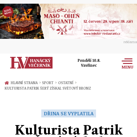
reklama
Pondělí 10.8.
Vavřinec
MENU
Zprávy
›
›
›
HLAVNÍ STRANA
SPORT
OSTATNÍ
KULTURISTA PATRIK ŠERÝ ZÍSKAL SVĚTOVÝ BRONZ
Rozhovory
Olomouc
Kultura
Politika
Prostějov
DŘINA SE VYPLATILA
Společnost
Hudba
Ekonomika
Kulturista Patrik
Přerov
Sport
Ženy