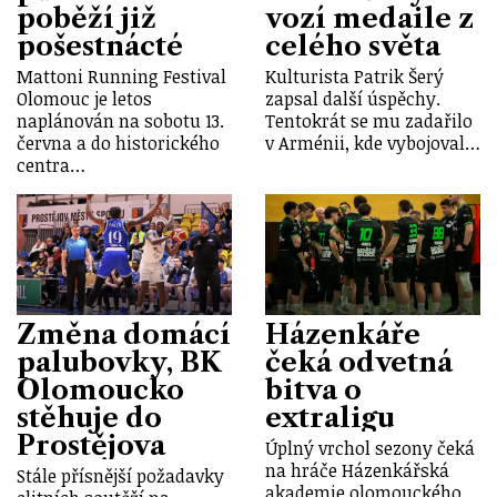
poběží již
vozí medaile z
pošestnácté
celého světa
Mattoni Running Festival
Kulturista Patrik Šerý
Olomouc je letos
zapsal další úspěchy.
naplánován na sobotu 13.
Tentokrát se mu zadařilo
června a do historického
v Arménii, kde vybojoval…
centra…
Změna domácí
Házenkáře
palubovky, BK
čeká odvetná
Olomoucko
bitva o
stěhuje do
extraligu
Prostějova
Úplný vrchol sezony čeká
na hráče Házenkářská
Stále přísnější požadavky
akademie olomouckého