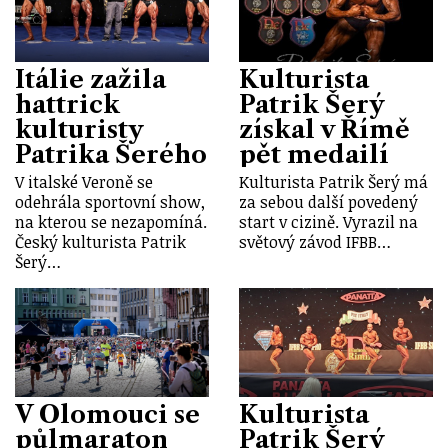
Itálie zažila
Kulturista
hattrick
Patrik Šerý
kulturisty
získal v Římě
Patrika Šerého
pět medailí
V italské Veroně se
Kulturista Patrik Šerý má
odehrála sportovní show,
za sebou další povedený
na kterou se nezapomíná.
start v cizině. Vyrazil na
Český kulturista Patrik
světový závod IFBB…
Šerý…
V Olomouci se
Kulturista
půlmaraton
Patrik Šerý