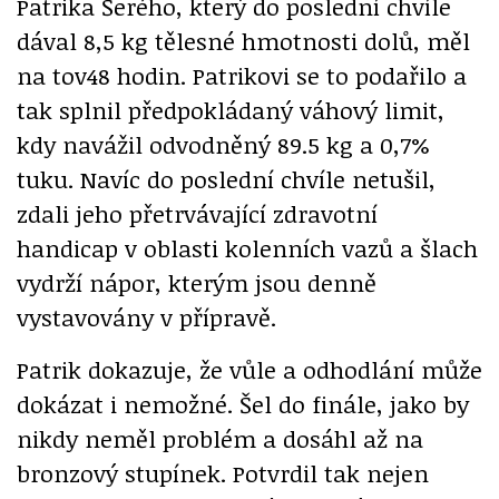
Patrika Šerého, který do poslední chvíle
dával 8,5 kg tělesné hmotnosti dolů, měl
na tov48 hodin. Patrikovi se to podařilo a
tak splnil předpokládaný váhový limit,
kdy navážil odvodněný 89.5 kg a 0,7%
tuku. Navíc do poslední chvíle netušil,
zdali jeho přetrvávající zdravotní
handicap v oblasti kolenních vazů a šlach
vydrží nápor, kterým jsou denně
vystavovány v přípravě.
Patrik dokazuje, že vůle a odhodlání může
dokázat i nemožné. Šel do finále, jako by
nikdy neměl problém a dosáhl až na
bronzový stupínek. Potvrdil tak nejen