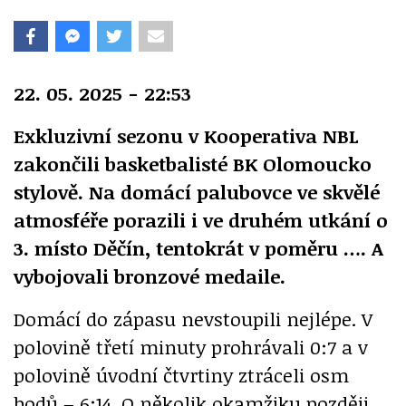
22. 05. 2025 - 22:53
Exkluzivní sezonu v Kooperativa NBL
zakončili basketbalisté BK Olomoucko
stylově. Na domácí palubovce ve skvělé
atmosféře porazili i ve druhém utkání o
3. místo Děčín, tentokrát v poměru …. A
vybojovali bronzové medaile.
Domácí do zápasu nevstoupili nejlépe. V
polovině třetí minuty prohrávali 0:7 a v
polovině úvodní čtvrtiny ztráceli osm
bodů – 6:14. O několik okamžiku později