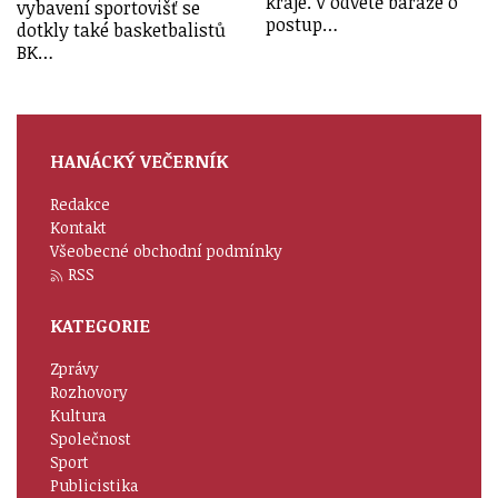
kraje. V odvetě baráže o
vybavení sportovišť se
postup…
dotkly také basketbalistů
BK…
HANÁCKÝ VEČERNÍK
Redakce
Kontakt
Všeobecné obchodní podmínky
RSS
KATEGORIE
Zprávy
Rozhovory
Kultura
Společnost
Sport
Publicistika