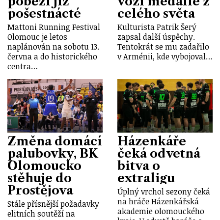
poběží již
vozí medaile z
pošestnácté
celého světa
Mattoni Running Festival
Kulturista Patrik Šerý
Olomouc je letos
zapsal další úspěchy.
naplánován na sobotu 13.
Tentokrát se mu zadařilo
června a do historického
v Arménii, kde vybojoval…
centra…
Změna domácí
Házenkáře
palubovky, BK
čeká odvetná
Olomoucko
bitva o
stěhuje do
extraligu
Prostějova
Úplný vrchol sezony čeká
na hráče Házenkářská
Stále přísnější požadavky
akademie olomouckého
elitních soutěží na