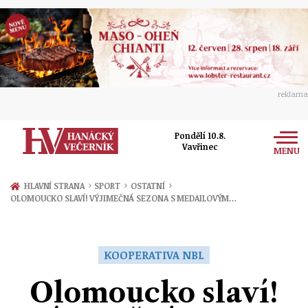
reklama
Pondělí 10.8.
Vavřinec
MENU
Zprávy
›
›
›
HLAVNÍ STRANA
SPORT
OSTATNÍ
OLOMOUCKO SLAVÍ! VÝJIMEČNÁ SEZONA S MEDAILOVÝM…
Rozhovory
Olomouc
Kultura
Politika
Prostějov
KOOPERATIVA NBL
Společnost
Hudba
Ekonomika
Olomoucko slaví!
Přerov
Sport
Ženy