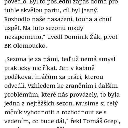
povedlo. Byl to poslední zápas doma pro
tuhle skvělou partu, cíl byl jasný.
Rozhodlo naše nasazení, touha a chuť
uspět. Na tuto sezonu nikdy
nezapomenu,“ uvedl Dominik Žák, pivot
BK Olomoucko.
„Sezona je za námi, teď už nemá smysl
prakticky nic říkat. Jen v kabině
poděkovat hráčům za práci, kterou
odvedli. Vzhledem ke zraněním i dalším
problémům, které nás provázely, to byla
jedna z nejtěžších sezon. Musíme si celý
ročník vyhodnotit a rozhodnout se s
vedením, co bude dál,“ řekl Tomáš Grepl,