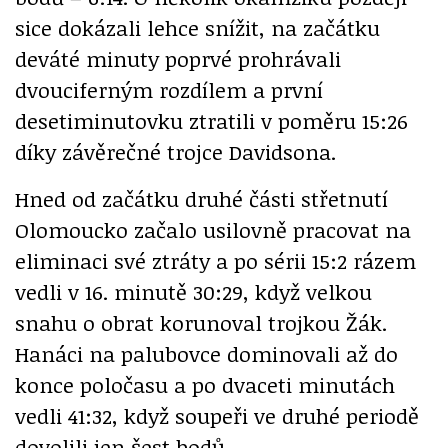
sice dokázali lehce snížit, na začátku
deváté minuty poprvé prohrávali
dvouciferným rozdílem a první
desetiminutovku ztratili v poměru 15:26
díky závěrečné trojce Davidsona.
Hned od začátku druhé části střetnutí
Olomoucko začalo usilovně pracovat na
eliminaci své ztráty a po sérii 15:2 rázem
vedli v 16. minutě 30:29, když velkou
snahu o obrat korunoval trojkou Žák.
Hanáci na palubovce dominovali až do
konce poločasu a po dvaceti minutách
vedli 41:32, když soupeři ve druhé periodě
dovolili jen šest bodů.