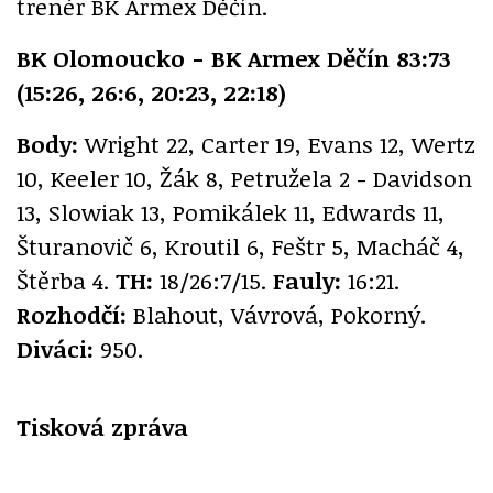
trenér BK Armex Děčín.
BK Olomoucko - BK Armex Děčín 83:73
(15:26, 26:6, 20:23, 22:18)
Body:
Wright 22, Carter 19, Evans 12, Wertz
10, Keeler 10, Žák 8, Petružela 2 - Davidson
13, Slowiak 13, Pomikálek 11, Edwards 11,
Šturanovič 6, Kroutil 6, Feštr 5, Macháč 4,
Štěrba 4.
TH:
18/26:7/15.
Fauly:
16:21.
Rozhodčí:
Blahout, Vávrová, Pokorný.
Diváci:
950.
Tisková zpráva