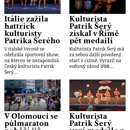
Itálie zažila
Kulturista
hattrick
Patrik Šerý
kulturisty
získal v Římě
Patrika Šerého
pět medailí
V italské Veroně se
Kulturista Patrik Šerý má
odehrála sportovní show,
za sebou další povedený
na kterou se nezapomíná.
start v cizině. Vyrazil na
Český kulturista Patrik
světový závod IFBB…
Šerý…
V Olomouci se
Kulturista
půlmaraton
Patrik Šerý