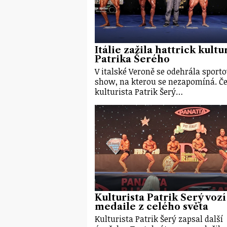
Itálie zažila hattrick kultu
Patrika Šerého
V italské Veroně se odehrála sporto
show, na kterou se nezapomíná. Č
kulturista Patrik Šerý…
Kulturista Patrik Šerý vozí
medaile z celého světa
Kulturista Patrik Šerý zapsal další