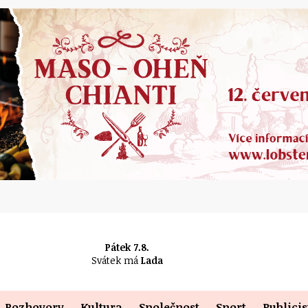
Pátek 7.8.
Svátek má
Lada
Rozhovory
Kultura
Společnost
Sport
Publicis