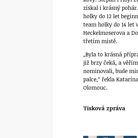
získal i krásný pohár
holky do 12 let begi
team holky do 14 let
Heckelmoserova a Dor
třetím místě.
„Byla to krásná přípr
již brzy čeká, a věříme
nominovali, bude mi
palce,“ řekla Katarína
Olomouc.
Tisková zpráva