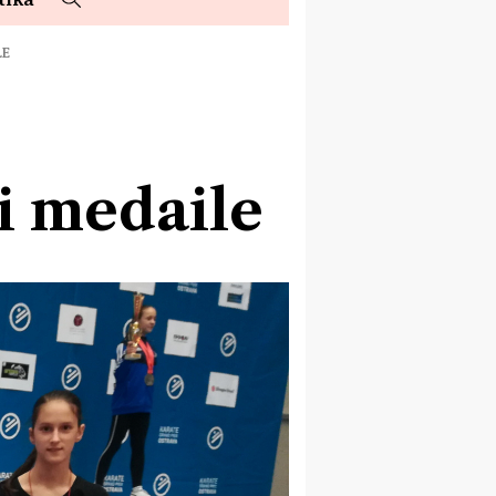
LE
li medaile