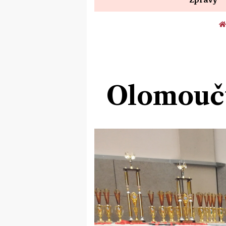
Olomoučtí