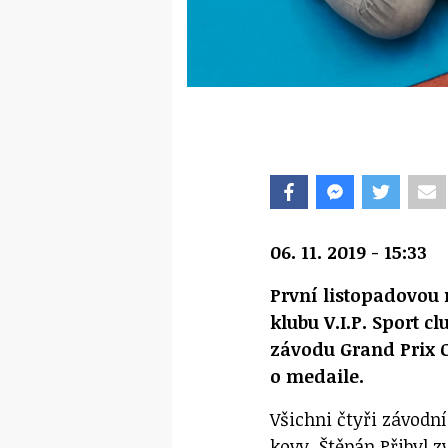
06. 11. 2019 - 15:33
První listopadovou
klubu V.I.P. Sport 
závodu Grand Prix O
o medaile.
Všichni čtyři závodn
kovy. Štěpán Přibyl zv