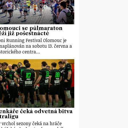
lomouci se půlmaraton
ží již pošestnácté
ni Running Festival Olomouc je
 naplánován na sobotu 13. června a
storického centra…
nkáře čeká odvetná bitva
traligu
 vrchol sezony čeká na hráče