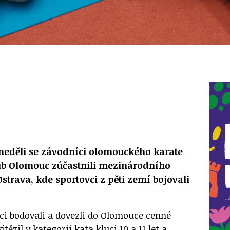
 neděli se závodníci olomouckého karate
club Olomouc zúčastnili mezinárodního
strava, kde sportovci z pěti zemí bojovali
íci bodovali a dovezli do Olomouce cenné
ítězil v kategorii kata kluci 10 a 11 let a