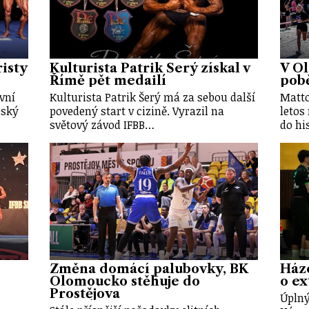
risty
Kulturista Patrik Šerý získal v
V O
Římě pět medailí
pobě
vní
Kulturista Patrik Šerý má za sebou další
Matto
eský
povedený start v cizině. Vyrazil na
letos
světový závod IFBB…
do hi
Změna domácí palubovky, BK
Háze
Olomoucko stěhuje do
o ex
Prostějova
Úplný