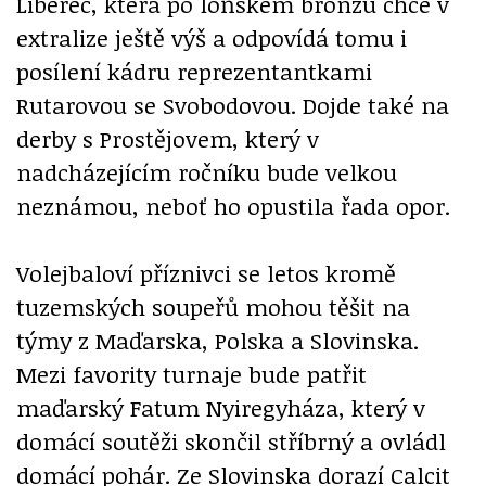
Liberec, která po loňském bronzu chce v
extralize ještě výš a odpovídá tomu i
posílení kádru reprezentantkami
Rutarovou se Svobodovou. Dojde také na
derby s Prostějovem, který v
nadcházejícím ročníku bude velkou
neznámou, neboť ho opustila řada opor.
Volejbaloví příznivci se letos kromě
tuzemských soupeřů mohou těšit na
týmy z Maďarska, Polska a Slovinska.
Mezi favority turnaje bude patřit
maďarský Fatum Nyiregyháza, který v
domácí soutěži skončil stříbrný a ovládl
domácí pohár. Ze Slovinska dorazí Calcit