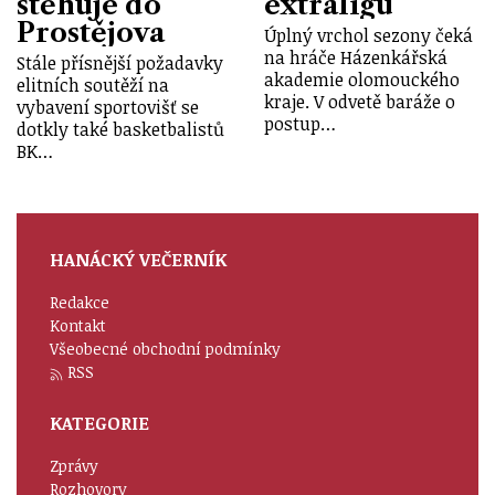
stěhuje do
extraligu
Prostějova
Úplný vrchol sezony čeká
na hráče Házenkářská
Stále přísnější požadavky
akademie olomouckého
elitních soutěží na
kraje. V odvetě baráže o
vybavení sportovišť se
postup…
dotkly také basketbalistů
BK…
HANÁCKÝ VEČERNÍK
Redakce
Kontakt
Všeobecné obchodní podmínky
RSS
KATEGORIE
Zprávy
Rozhovory