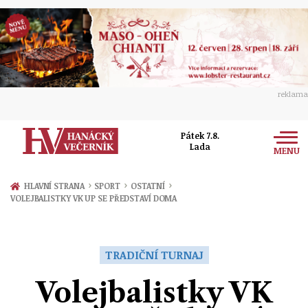
reklama
Pátek 7.8.
Lada
MENU
Zprávy
›
›
›
HLAVNÍ STRANA
SPORT
OSTATNÍ
VOLEJBALISTKY VK UP SE PŘEDSTAVÍ DOMA
Rozhovory
Olomouc
Kultura
Politika
Prostějov
TRADIČNÍ TURNAJ
Společnost
Hudba
Ekonomika
Volejbalistky VK
Přerov
Sport
Ženy