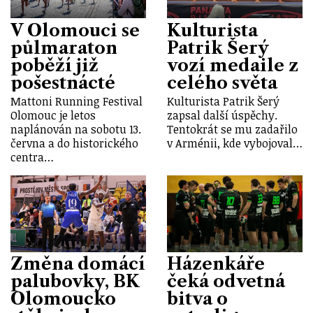
V Olomouci se
Kulturista
půlmaraton
Patrik Šerý
poběží již
vozí medaile z
pošestnácté
celého světa
Mattoni Running Festival
Kulturista Patrik Šerý
Olomouc je letos
zapsal další úspěchy.
naplánován na sobotu 13.
Tentokrát se mu zadařilo
června a do historického
v Arménii, kde vybojoval…
centra…
Změna domácí
Házenkáře
palubovky, BK
čeká odvetná
Olomoucko
bitva o