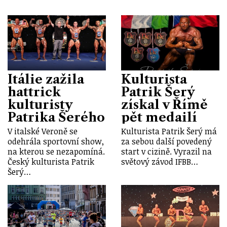
Itálie zažila
Kulturista
hattrick
Patrik Šerý
kulturisty
získal v Římě
Patrika Šerého
pět medailí
V italské Veroně se
Kulturista Patrik Šerý má
odehrála sportovní show,
za sebou další povedený
na kterou se nezapomíná.
start v cizině. Vyrazil na
Český kulturista Patrik
světový závod IFBB…
Šerý…