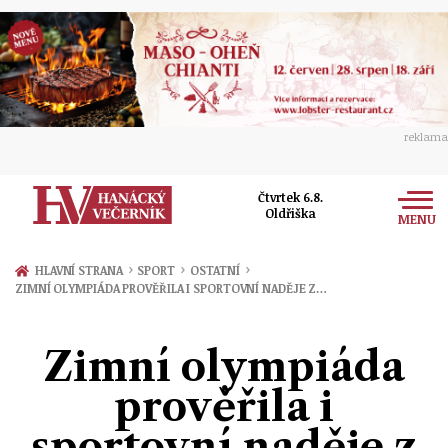
reklama
Čtvrtek 6.8.
Oldřiška
MENU
Zprávy
›
›
›
HLAVNÍ STRANA
SPORT
OSTATNÍ
ZIMNÍ OLYMPIÁDA PROVĚŘILA I SPORTOVNÍ NADĚJE Z…
Rozhovory
Olomouc
Kultura
Zimní olympiáda
Politika
Prostějov
Společnost
prověřila i
Hudba
Ekonomika
Přerov
Sport
sportovní naděje z
Ženy