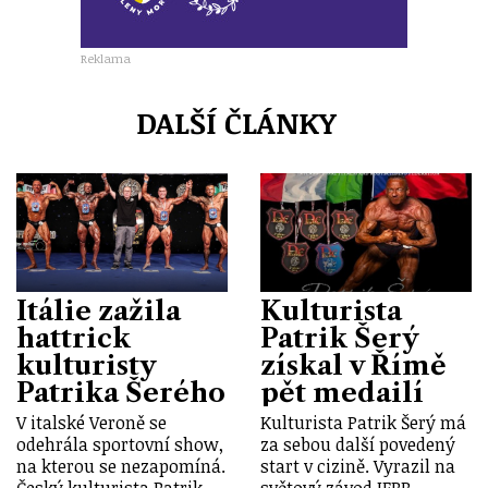
Reklama
DALŠÍ ČLÁNKY
Itálie zažila
Kulturista
hattrick
Patrik Šerý
kulturisty
získal v Římě
Patrika Šerého
pět medailí
V italské Veroně se
Kulturista Patrik Šerý má
odehrála sportovní show,
za sebou další povedený
na kterou se nezapomíná.
start v cizině. Vyrazil na
Český kulturista Patrik
světový závod IFBB…