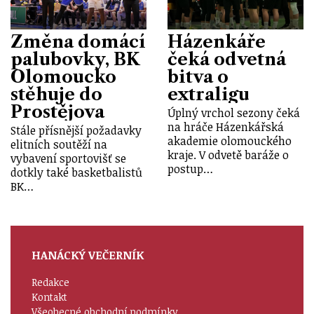
Změna domácí
Házenkáře
palubovky, BK
čeká odvetná
Olomoucko
bitva o
stěhuje do
extraligu
Prostějova
Úplný vrchol sezony čeká
na hráče Házenkářská
Stále přísnější požadavky
akademie olomouckého
elitních soutěží na
kraje. V odvetě baráže o
vybavení sportovišť se
postup…
dotkly také basketbalistů
BK…
HANÁCKÝ VEČERNÍK
Redakce
Kontakt
Všeobecné obchodní podmínky