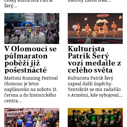
Šerý…
V Olomouci se
Kulturista
půlmaraton
Patrik Šerý
poběží již
vozí medaile z
pošestnácté
celého světa
Mattoni Running Festival
Kulturista Patrik Šerý
Olomouc je letos
zapsal další úspěchy.
naplánován na sobotu 13.
Tentokrát se mu zadařilo
června a do historického
v Arménii, kde vybojoval…
centra…