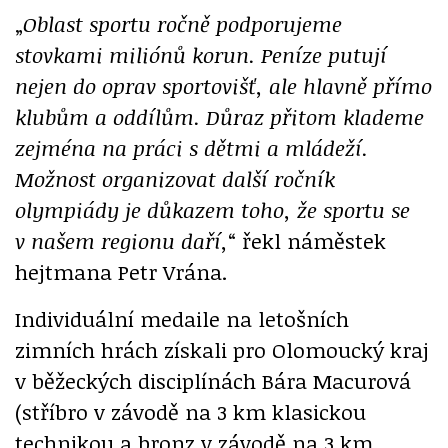
„
Oblast sportu ročně podporujeme
stovkami miliónů korun. Peníze putují
nejen do oprav sportovišť, ale hlavně přímo
klubům a oddílům. Důraz přitom klademe
zejména na práci s dětmi a mládeží.
Možnost organizovat další ročník
olympiády je důkazem toho, že sportu se
v našem regionu daří,
“ řekl náměstek
hejtmana Petr Vrána.
Individuální medaile na letošních
zimních hrách získali pro Olomoucký kraj
v běžeckých disciplínách Bára Macurová
(stříbro v závodě na 3 km klasickou
technikou a bronz v závodě na 3 km