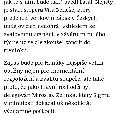
jak to s ním bude dál,“ uvedl Látal. Nejistý
je start stopera Víta Beneše, který
předchozí venkovní zápas v Českých
Budějovicích nedohrál vzhledem ke
svalovému zranění. V závěru minulého
týdne už se ale zkoušel zapojit do
tréninku.
Zápas bude pro Hanáky nejspíše velmi
obtížný nejen pro momentální
rozpoložení a kvalitu soupeře, ale také
proto, že jako hlavní rozhodčí byl
delegován Miroslav Zelinka, který Sigmu
v minulosti dokázal už několikrát
významně poškodit.