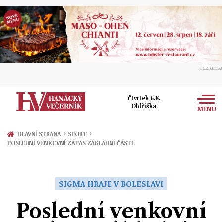
reklama
Čtvrtek 6.8.
Oldřiška
MENU
Zprávy
›
›
HLAVNÍ STRANA
SPORT
POSLEDNÍ VENKOVNÍ ZÁPAS ZÁKLADNÍ ČÁSTI
Rozhovory
Olomouc
Kultura
Politika
Prostějov
SIGMA HRAJE V BOLESLAVI
Společnost
Hudba
Ekonomika
Poslední venkovní
Přerov
Sport
Ženy