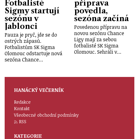
Fotbalisté
příprava
Sigmy startují
povedla,
sezónu v
sezóna začíná
Jablonci
Povedenou přípravu na
novou sezónu Chance
Pauza je pryč, jde se do
Ligy mají za sebou
ostrých zápasů.
fotbalisté SK Sigma
Fotbalistům SK Sigma
Olomouc. Sehráli v…
Olomouc odstartuje nová
sezóna Chance…
HANÁCKÝ VEČERNÍK
Redakce
Kontakt
Všeobecné obchodní podmínky
RSS
KATEGORIE