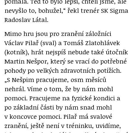
pomalá. Teď to bylo lepší, chtěli jsme, ale
nevyšlo to, bohužel,“ řekl trenér SK Sigma
Radoslav Látal.
Mimo hru jsou pro zranění záložníci
Václav Pilař (sval) a Tomáš Zlatohlávek
(kotník), hrát nejspíš nebude také útočník
Martin Nešpor, který se vrací do potřebné
pohody po velkých zdravotních potížích.
„S Nešpim pracujeme, osm měsíců
nehrál. Víme o tom, že by nám mohl
pomoci. Pracujeme na fyzické kondici a
po základní části by nám snad mohl
v koncovce pomoci. Pilař má svalové
zranění, ještě není v tréninku, uvidíme,