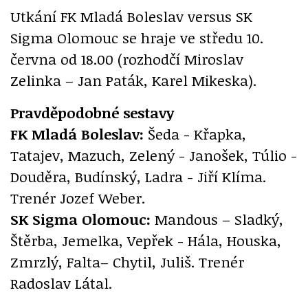
Utkání FK Mladá Boleslav versus SK
Sigma Olomouc se hraje ve středu 10.
června od 18.00 (rozhodčí Miroslav
Zelinka – Jan Paták, Karel Mikeska).
Pravděpodobné sestavy
FK Mladá Boleslav:
Šeda - Křapka,
Tatajev, Mazuch, Zelený - Janošek, Túlio -
Douděra, Budínský, Ladra - Jiří Klíma.
Trenér Jozef Weber.
SK Sigma Olomouc:
Mandous – Sladký,
Štěrba, Jemelka, Vepřek - Hála, Houska,
Zmrzlý, Falta– Chytil, Juliš. Trenér
Radoslav Látal.