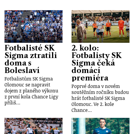
Fotbalisté SK
2. kolo:
Sigma ztratili
Fotbalisty SK
doma s
Sigma čeká
Boleslaví
domácí
premiéra
Fotbalistům SK Sigma
Olomouc se napravit
Poprvé doma v novém
dojem z planého výkonu
soutěžním ročníku budou
z první kola Chance Ligy
hrát fotbalisté SK Sigma
příliš…
Olomouc. Ve 2. kole
Chance…