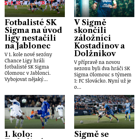
Fotbalisté SK
V Sigmě
Sigma na úvod
skončili
ligy nestačili
záložníci
na Jablonec
Kostadinov a
Dolžnikov
V 1. kole nové sezóny
Chance Ligy hráli
V přípravě na novou
fotbalisté SK Sigma
sezonu byli dva hráči SK
Olomouc v Jablonci.
Sigma Olomouc s týmem
Vybojovat nějaký…
1: FC Slovácko. Nyní už je
o…
1. kolo:
Sigmě se