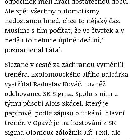
odpočinek měli hráči dostatečnou dobu.
Ale zpět všechny automatismy
nedostanou hned, chce to nějaký čas.
Musíme s tím počítat, že ve čtvrtek a v
neděli to nebude úplně ideální,“
poznamenal Látal.
Slezané v cestě za záchranou vyměnili
trenéra. Exolomouckého Jiřího Balcárka
vystřídal Radoslav Kováč, rovněž
odchovanec SK Sigma. Spolu s ním u
týmu působí Alois Skácel, který je
papírově, podle zápisů o utkání, hlavní
trenér. V Opavě je na hostování z SK
Sigma Olomouc záložník Jiří Texl, ale