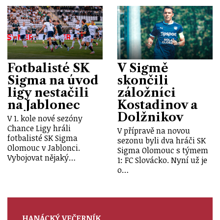
Fotbalisté SK
V Sigmě
Sigma na úvod
skončili
ligy nestačili
záložníci
na Jablonec
Kostadinov a
Dolžnikov
V 1. kole nové sezóny
Chance Ligy hráli
V přípravě na novou
fotbalisté SK Sigma
sezonu byli dva hráči SK
Olomouc v Jablonci.
Sigma Olomouc s týmem
Vybojovat nějaký…
1: FC Slovácko. Nyní už je
o…
HANÁCKÝ VEČERNÍK