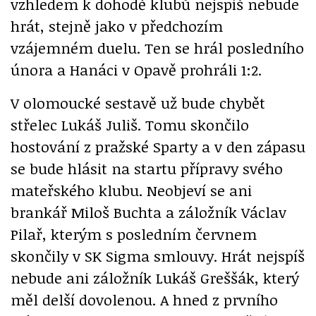
vzhledem k dohodě klubů nejspíš nebude
hrát, stejně jako v předchozím
vzájemném duelu. Ten se hrál posledního
února a Hanáci v Opavě prohráli 1:2.
V olomoucké sestavě už bude chybět
střelec Lukáš Juliš. Tomu skončilo
hostování z pražské Sparty a v den zápasu
se bude hlásit na startu přípravy svého
mateřského klubu. Neobjeví se ani
brankář Miloš Buchta a záložník Václav
Pilař, kterým s posledním červnem
skončily v SK Sigma smlouvy. Hrát nejspíš
nebude ani záložník Lukáš Greššák, který
měl delší dovolenou. A hned z prvního