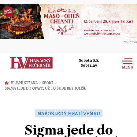
reklama
Sobota 8.8.
Soběslav
MENU
Zprávy
›
›
HLAVNÍ STRANA
SPORT
SIGMA JEDE DO OPAVY, UŽ TO BUDE BEZ JULIŠE
Rozhovory
Olomouc
Kultura
Politika
Prostějov
NAPOSLEDY HRAJÍ VENKU
Společnost
Hudba
Ekonomika
Sigma jede do
Přerov
Sport
Ženy