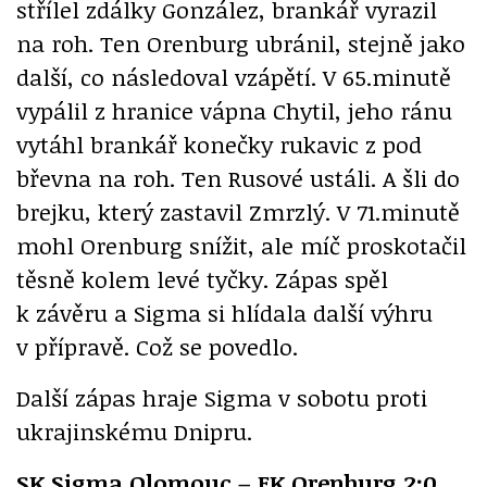
střílel zdálky González, brankář vyrazil
na roh. Ten Orenburg ubránil, stejně jako
další, co následoval vzápětí. V 65.minutě
vypálil z hranice vápna Chytil, jeho ránu
vytáhl brankář konečky rukavic z pod
břevna na roh. Ten Rusové ustáli. A šli do
brejku, který zastavil Zmrzlý. V 71.minutě
mohl Orenburg snížit, ale míč proskotačil
těsně kolem levé tyčky. Zápas spěl
k závěru a Sigma si hlídala další výhru
v přípravě. Což se povedlo.
Další zápas hraje Sigma v sobotu proti
ukrajinskému Dnipru.
SK Sigma Olomouc – FK Orenburg 2:0