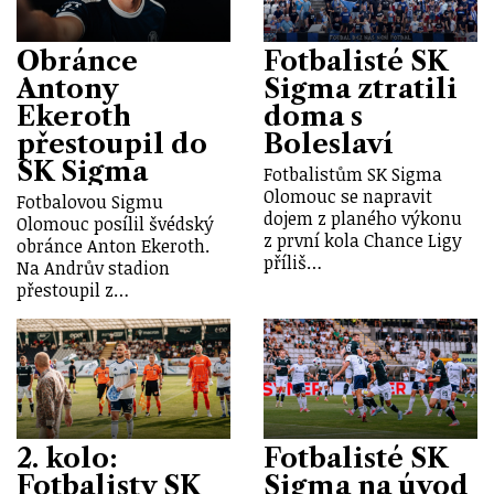
Obránce
Fotbalisté SK
Antony
Sigma ztratili
Ekeroth
doma s
přestoupil do
Boleslaví
SK Sigma
Fotbalistům SK Sigma
Olomouc se napravit
Fotbalovou Sigmu
dojem z planého výkonu
Olomouc posílil švédský
z první kola Chance Ligy
obránce Anton Ekeroth.
příliš…
Na Andrův stadion
přestoupil z…
2. kolo:
Fotbalisté SK
Fotbalisty SK
Sigma na úvod