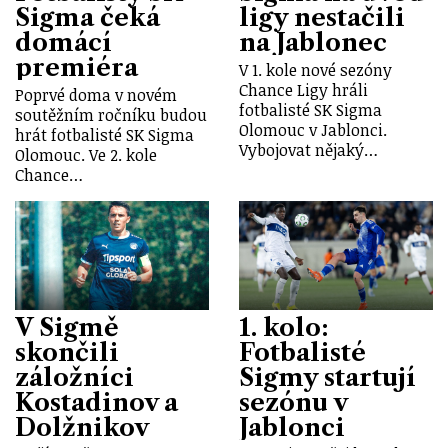
Sigma čeká
ligy nestačili
domácí
na Jablonec
premiéra
V 1. kole nové sezóny
Chance Ligy hráli
Poprvé doma v novém
fotbalisté SK Sigma
soutěžním ročníku budou
Olomouc v Jablonci.
hrát fotbalisté SK Sigma
Vybojovat nějaký…
Olomouc. Ve 2. kole
Chance…
V Sigmě
1. kolo:
skončili
Fotbalisté
záložníci
Sigmy startují
Kostadinov a
sezónu v
Dolžnikov
Jablonci