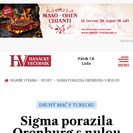
reklama
Pátek 7.8.
Lada
MENU
Zprávy
›
›
HLAVNÍ STRANA
SPORT
SIGMA PORAZILA ORENBURG S NULOU
Rozhovory
Olomouc
Kultura
DRUHÝ MAČ V TURECKU
Politika
Prostějov
Společnost
Sigma porazila
Hudba
Ekonomika
Přerov
Sport
Orenburg s nulou
Ženy