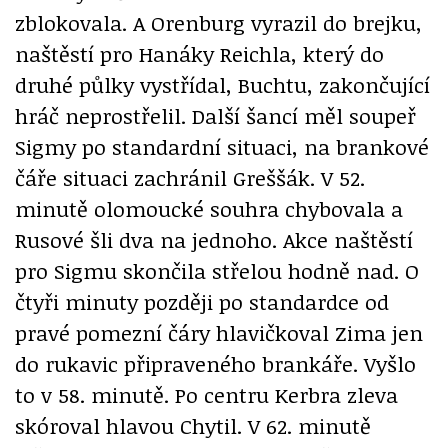
zblokovala. A Orenburg vyrazil do brejku,
naštěstí pro Hanáky Reichla, který do
druhé půlky vystřídal, Buchtu, zakončující
hráč neprostřelil. Další šancí měl soupeř
Sigmy po standardní situaci, na brankové
čáře situaci zachránil Greššák. V 52.
minutě olomoucké souhra chybovala a
Rusové šli dva na jednoho. Akce naštěstí
pro Sigmu skončila střelou hodně nad. O
čtyři minuty později po standardce od
pravé pomezní čáry hlavičkoval Zima jen
do rukavic připraveného brankáře. Vyšlo
to v 58. minutě. Po centru Kerbra zleva
skóroval hlavou Chytil. V 62. minutě