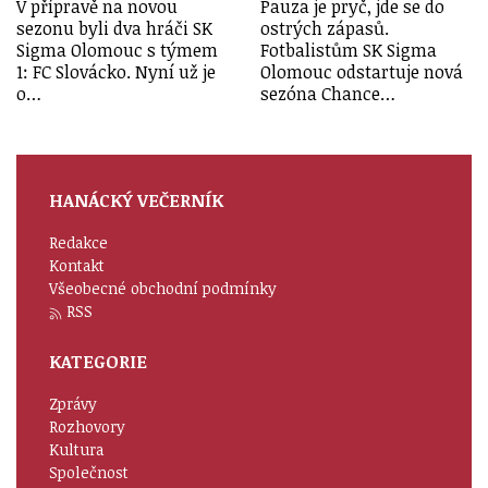
V přípravě na novou
Pauza je pryč, jde se do
sezonu byli dva hráči SK
ostrých zápasů.
Sigma Olomouc s týmem
Fotbalistům SK Sigma
1: FC Slovácko. Nyní už je
Olomouc odstartuje nová
o…
sezóna Chance…
HANÁCKÝ VEČERNÍK
Redakce
Kontakt
Všeobecné obchodní podmínky
RSS
KATEGORIE
Zprávy
Rozhovory
Kultura
Společnost