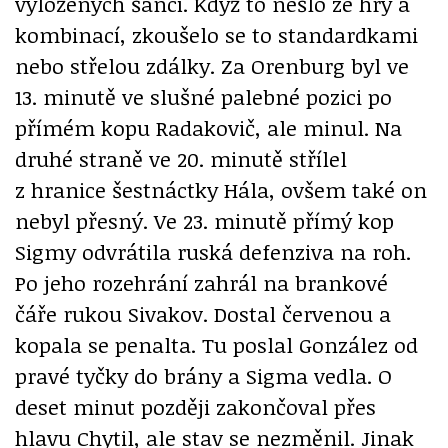
vyložených šancí. Když to nešlo ze hry a
kombinací, zkoušelo se to standardkami
nebo střelou zdálky. Za Orenburg byl ve
13. minutě ve slušné palebné pozici po
přímém kopu Radakovič, ale minul. Na
druhé straně ve 20. minutě střílel
z hranice šestnáctky Hála, ovšem také on
nebyl přesný. Ve 23. minutě přímý kop
Sigmy odvrátila ruská defenziva na roh.
Po jeho rozehrání zahrál na brankové
čáře rukou Sivakov. Dostal červenou a
kopala se penalta. Tu poslal González od
pravé tyčky do brány a Sigma vedla. O
deset minut později zakončoval přes
hlavu Chytil, ale stav se nezměnil. Jinak