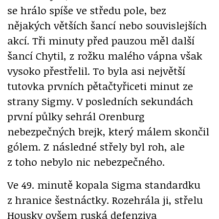
se hrálo spíše ve středu pole, bez
nějakých větších šancí nebo souvislejších
akcí. Tři minuty před pauzou měl další
šancí Chytil, z rožku malého vápna však
vysoko přestřelil. To byla asi největší
tutovka prvních pětačtyřiceti minut ze
strany Sigmy. V posledních sekundách
první půlky sehrál Orenburg
nebezpečných brejk, který málem skončil
gólem. Z následné střely byl roh, ale
z toho nebylo nic nebezpečného.
Ve 49. minutě kopala Sigma standardku
z hranice šestnáctky. Rozehrála ji, střelu
Housky ovšem ruská defenziva