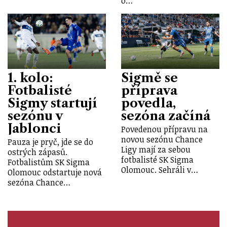
o…
1. kolo:
Sigmě se
Fotbalisté
příprava
Sigmy startují
povedla,
sezónu v
sezóna začíná
Jablonci
Povedenou přípravu na
novou sezónu Chance
Pauza je pryč, jde se do
Ligy mají za sebou
ostrých zápasů.
fotbalisté SK Sigma
Fotbalistům SK Sigma
Olomouc. Sehráli v…
Olomouc odstartuje nová
sezóna Chance…