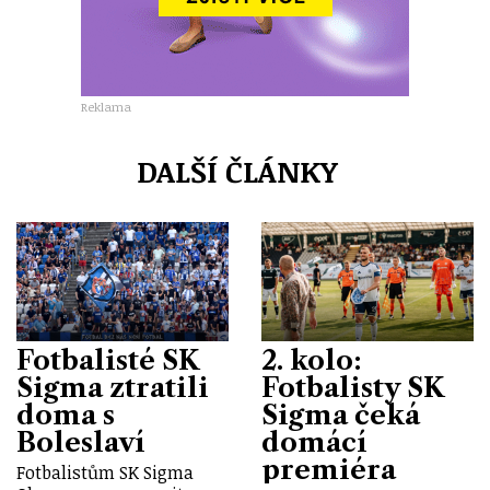
Reklama
DALŠÍ ČLÁNKY
Fotbalisté SK
2. kolo:
Sigma ztratili
Fotbalisty SK
doma s
Sigma čeká
Boleslaví
domácí
premiéra
Fotbalistům SK Sigma