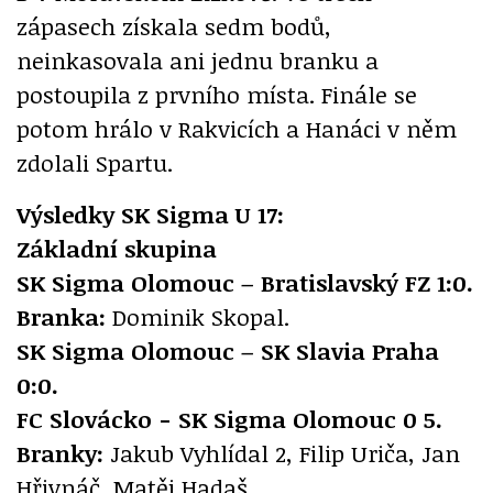
zápasech získala sedm bodů,
neinkasovala ani jednu branku a
postoupila z prvního místa. Finále se
potom hrálo v Rakvicích a Hanáci v něm
zdolali Spartu.
Výsledky SK Sigma U 17:
Základní skupina
SK Sigma Olomouc – Bratislavský FZ 1:0.
Branka:
Dominik Skopal.
SK Sigma Olomouc – SK Slavia Praha
0:0.
FC Slovácko - SK Sigma Olomouc 0 5.
Branky:
Jakub Vyhlídal 2, Filip Uriča, Jan
Hřivnáč, Matěj Hadaš.