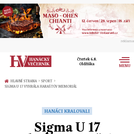
reklama
Čtvrtek 6.8.
Oldřiška
MENU
Zprávy
›
›
HLAVNÍ STRANA
SPORT
SIGMA U 17 VYHRÁLA HARAŠTŮV MEMORIÁL
Rozhovory
Olomouc
Kultura
Politika
Prostějov
HANÁCI KRALOVALI
Společnost
Hudba
Ekonomika
Sigma U 17
Přerov
Sport
Ženy