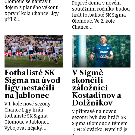
Olomouc se napravit
Poprvé doma v novém
dojem z planého výkonu
soutěžním ročníku budou
z první kola Chance Ligy
hrát fotbalisté SK Sigma
příliš…
Olomouc. Ve 2. kole
Chance…
Fotbalisté SK
V Sigmě
Sigma na úvod
skončili
ligy nestačili
záložníci
na Jablonec
Kostadinov a
Dolžnikov
V 1. kole nové sezóny
Chance Ligy hráli
V přípravě na novou
fotbalisté SK Sigma
sezonu byli dva hráči SK
Olomouc v Jablonci.
Sigma Olomouc s týmem
Vybojovat nějaký…
1: FC Slovácko. Nyní už je