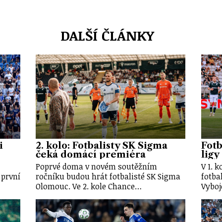
DALŠÍ ČLÁNKY
i
2. kolo: Fotbalisty SK Sigma
Fotb
čeká domácí premiéra
ligy
Poprvé doma v novém soutěžním
V 1. 
 první
ročníku budou hrát fotbalisté SK Sigma
fotba
Olomouc. Ve 2. kole Chance…
Vyboj