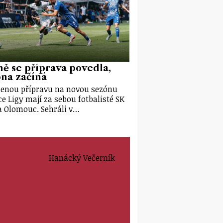
ě se příprava povedla,
na začíná
enou přípravu na novou sezónu
e Ligy mají za sebou fotbalisté SK
 Olomouc. Sehráli v…
Hanácký Večerník