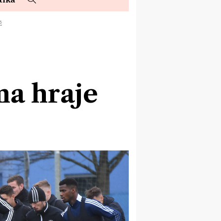
Ě
ma hraje