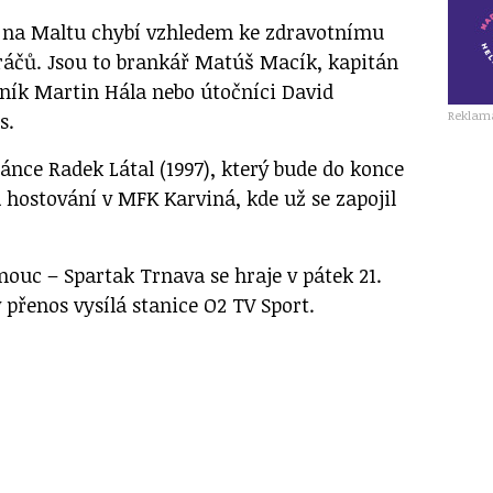
 na Maltu chybí vzhledem ke zdravotnímu
ráčů. Jsou to brankář Matúš Macík, kapitán
ník Martin Hála nebo útočníci David
Reklam
s.
ánce Radek Látal (1997), který bude do konce
 hostování v MFK Karviná, kde už se zapojil
ouc – Spartak Trnava se hraje v pátek 21.
 přenos vysílá stanice O2 TV Sport.