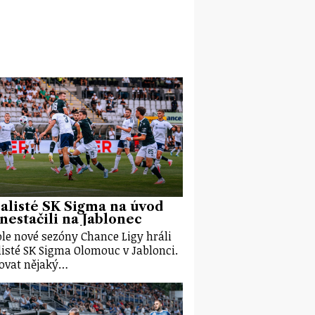
alisté SK Sigma na úvod
 nestačili na Jablonec
kole nové sezóny Chance Ligy hráli
listé SK Sigma Olomouc v Jablonci.
ovat nějaký…