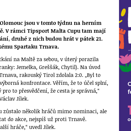
a Olomouc jsou v tomto týdnu na herním
ě. V rámci Tipsport Malta Cupu tam mají
ání, druhé z nich budou hrát v pátek 21.
skému Spartaku Trnava.
kání na Maltě za sebou, v úterý porazila
ranky: Jemelka, Greššák, Chytil). Na úvod
Trnava, rakouský Tirol zdolala 2:0. „Byl to
 výborná konfrontace. Věřím, že to účel splní,
ý pro to přesvědčení, že cesta je správná,“
Václav Jílek.
gu zůstalo několik hráčů mimo nominaci, ale
tat do akce, nejspíš už proti Trnavě.
lší hráče,“ uvedl Jílek.