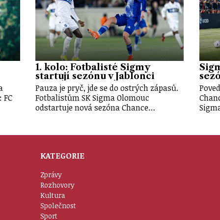
1. kolo: Fotbalisté Sigmy
Sigm
startují sezónu v Jablonci
sezó
a
Pauza je pryč, jde se do ostrých zápasů.
Poved
: FC
Fotbalistům SK Sigma Olomouc
Chanc
odstartuje nová sezóna Chance…
Sigma
KATEGORIE
Zprávy
Rozhovory
Kultura
Společnost
Sport