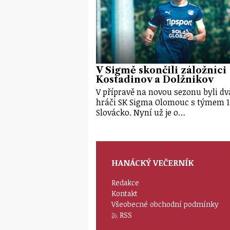
V Sigmě skončili záložníci
Kostadinov a Dolžnikov
V přípravě na novou sezonu byli dv
hráči SK Sigma Olomouc s týmem 1
Slovácko. Nyní už je o…
HANÁCKÝ VEČERNÍK
Redakce
Kontakt
Všeobecné obchodní podmínky
RSS