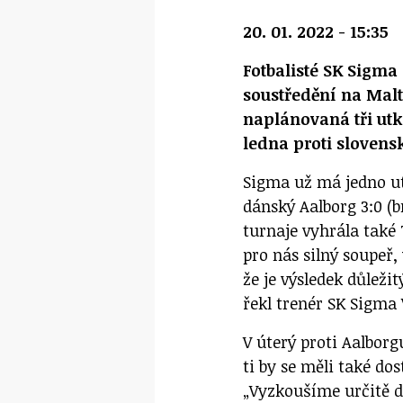
20. 01. 2022 - 15:35
Fotbalisté SK Sigm
soustředění na Malt
naplánovaná tři utk
ledna proti sloven
Sigma už má jedno ut
dánský Aalborg 3:0 (b
turnaje vyhrála také 
pro nás silný soupeř,
že je výsledek důležit
řekl trenér SK Sigma 
V úterý proti Aalbor
ti by se měli také dos
„Vyzkoušíme určitě da