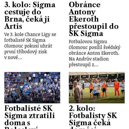
3. kolo: Sigma
Obránce
cestuje do
Antony
Brna, čeká ji
Ekeroth
Artis
přestoupil do
SK Sigma
Ve 3. kole Chance Ligy se
fotbalisté SK Sigma
Fotbalovou Sigmu
Olomouc pokusí uhrát
Olomouc posílil švédský
první tříbodový zisk
obránce Anton Ekeroth.
v nové…
Na Andrův stadion
přestoupil z…
Fotbalisté SK
2. kolo:
Sigma ztratili
Fotbalisty SK
doma s
Sigma čeká