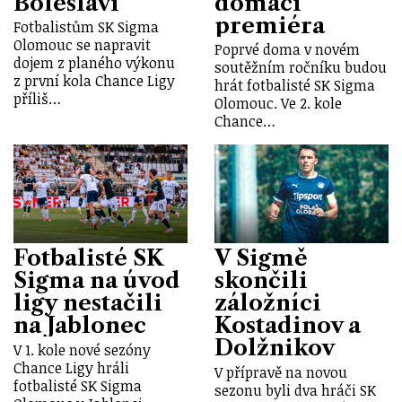
Boleslaví
domácí
premiéra
Fotbalistům SK Sigma
Olomouc se napravit
Poprvé doma v novém
dojem z planého výkonu
soutěžním ročníku budou
z první kola Chance Ligy
hrát fotbalisté SK Sigma
příliš…
Olomouc. Ve 2. kole
Chance…
Fotbalisté SK
V Sigmě
Sigma na úvod
skončili
ligy nestačili
záložníci
na Jablonec
Kostadinov a
Dolžnikov
V 1. kole nové sezóny
Chance Ligy hráli
V přípravě na novou
fotbalisté SK Sigma
sezonu byli dva hráči SK