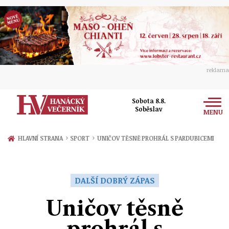
reklama
Sobota 8.8.
Soběslav
MENU
Zprávy
›
›
HLAVNÍ STRANA
SPORT
UNIČOV TĚSNĚ PROHRÁL S PARDUBICEMI
Rozhovory
Olomouc
Kultura
DALŠÍ DOBRÝ ZÁPAS
Politika
Prostějov
Společnost
Uničov těsně
Hudba
Ekonomika
Přerov
Sport
prohrál s
Ženy