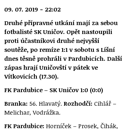
09. 07. 2019 - 22:02
Druhé přípravné utkání mají za sebou
fotbalisté SK Uničov. Opět nastoupili
proti účastníkovi druhé nejvyšší
soutěže, po remíze 1:1 v sobotu s Líšní
dnes těsně prohráli v Pardubicích. Další
zápas hrají Uničovští v pátek ve
Vítkovicích (17.30).
FK Pardubice – SK Uničov 1:0 (0:0)
Branka:
56. Hlavatý.
Rozhodčí:
Cihlář –
Melichar, Vodrážka.
FK Pardubice:
Horníček – Prosek, Čihák,