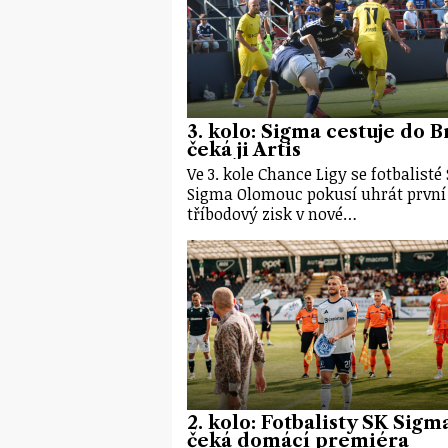
3. kolo: Sigma cestuje do B
čeká ji Artis
Ve 3. kole Chance Ligy se fotbalisté
Sigma Olomouc pokusí uhrát první
tříbodový zisk v nové…
2. kolo: Fotbalisty SK Sigm
čeká domácí premiéra