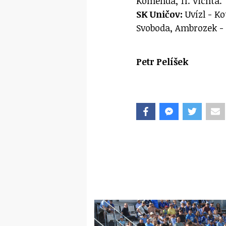
Komenda, 11. Vichta.
SK Uničov:
Uvízl - Ko
Svoboda, Ambrozek -
Petr Pelíšek