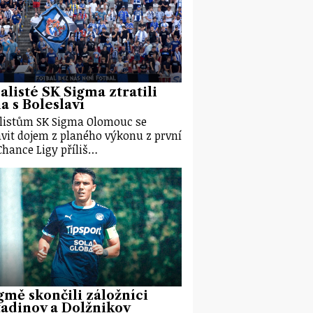
alisté SK Sigma ztratili
 s Boleslaví
listům SK Sigma Olomouc se
vit dojem z planého výkonu z první
Chance Ligy příliš…
gmě skončili záložníci
adinov a Dolžnikov