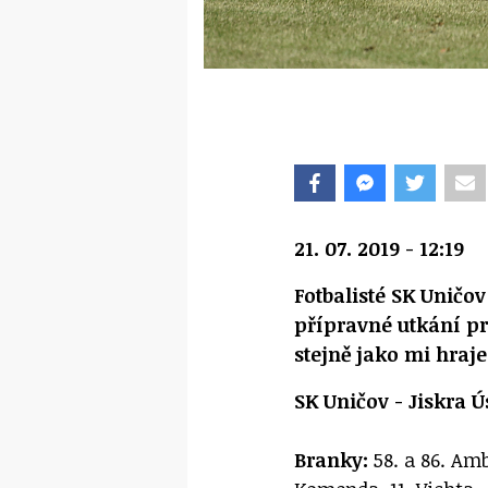
21. 07. 2019 - 12:19
Fotbalisté SK Uničo
přípravné utkání pro
stejně jako mi hraje 
SK Uničov - Jiskra Ús
Branky:
58. a 86. Ambr