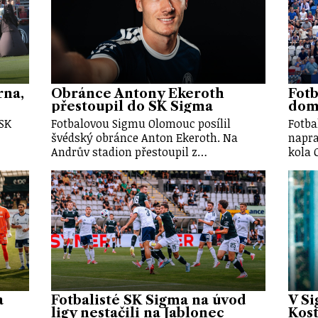
rna,
Obránce Antony Ekeroth
Fotb
přestoupil do SK Sigma
doma
 SK
Fotbalovou Sigmu Olomouc posílil
Fotba
švédský obránce Anton Ekeroth. Na
napra
Andrův stadion přestoupil z…
kola 
a
Fotbalisté SK Sigma na úvod
V Si
ligy nestačili na Jablonec
Kost