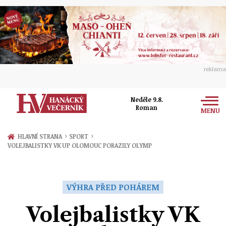
reklama
Neděle 9.8.
Roman
MENU
Zprávy
›
›
HLAVNÍ STRANA
SPORT
VOLEJBALISTKY VK UP OLOMOUC PORAZILY OLYMP
Rozhovory
Olomouc
Kultura
Politika
Prostějov
VÝHRA PŘED POHÁREM
Společnost
Hudba
Ekonomika
Volejbalistky VK
Přerov
Sport
Ženy