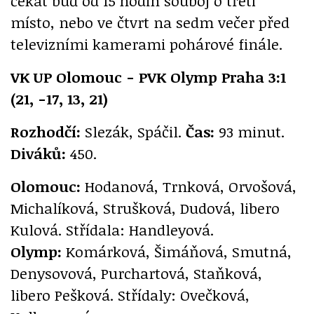
čekat buď od 15 hodin souboj o třetí
místo, nebo ve čtvrt na sedm večer před
televizními kamerami pohárové finále.
VK UP Olomouc - PVK Olymp Praha 3:1
(21, -17, 13, 21)
Rozhodčí:
Slezák, Spáčil.
Čas:
93 minut.
Diváků:
450.
Olomouc:
Hodanová, Trnková, Orvošová,
Michalíková, Strušková, Dudová, libero
Kulová. Střídala: Handleyová.
Olymp:
Komárková, Šimáňová, Smutná,
Denysovová, Purchartová, Staňková,
libero Pešková. Střídaly: Ovečková,