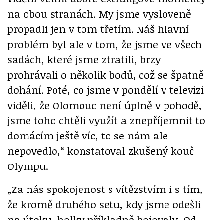
na obou stranách. My jsme vysloveně
propadli jen v tom třetím. Náš hlavní
problém byl ale v tom, že jsme ve všech
sadách, které jsme ztratili, brzy
prohrávali o několik bodů, což se špatně
dohání. Poté, co jsme v pondělí v televizi
viděli, že Olomouc není úplně v pohodě,
jsme toho chtěli využít a znepříjemnit to
domácím ještě víc, to se nám ale
nepovedlo,“ konstatoval zkušený kouč
Olympu.
„Za nás spokojenost s vítězstvím i s tím,
že kromě druhého setu, kdy jsme odešli
na útoku, holky příkladně bojovaly. Od