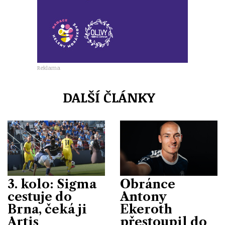
Reklama
DALŠÍ ČLÁNKY
3. kolo: Sigma
Obránce
cestuje do
Antony
Brna, čeká ji
Ekeroth
Artis
přestoupil do