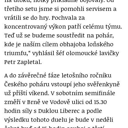
třetího setu jsme si pomohli servisem a
vrátili se do hry. Pochvala za
koncentrovaný výkon patří celému týmu.
Teď už se budeme soustředit na pohár,
kde je naším cílem obhajoba loňského
triumfu,“ vyhlásil šéf olomoucké lavičky
Petr Zapletal.
A do závěrečné fáze letošního ročníku
Českého poháru vstoupí jeho svěřenkyně
už příští víkend. V sobotním semifinále
změří v Brně ve Vodově ulici od 15.30
hodin síly s Duklou Liberec a podle
výsledku tohoto duelu je bude v neděli