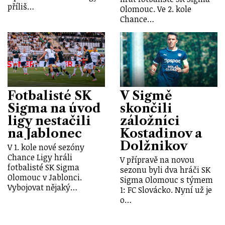
příliš…
Olomouc. Ve 2. kole
Chance…
Fotbalisté SK
V Sigmě
Sigma na úvod
skončili
ligy nestačili
záložníci
na Jablonec
Kostadinov a
Dolžnikov
V 1. kole nové sezóny
Chance Ligy hráli
V přípravě na novou
fotbalisté SK Sigma
sezonu byli dva hráči SK
Olomouc v Jablonci.
Sigma Olomouc s týmem
Vybojovat nějaký…
1: FC Slovácko. Nyní už je
o…