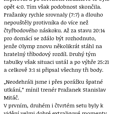
opět 4:0. Tím však podobnost skončila.
Pražanky rychle srovnaly (7:7) a dlouho
nepouštěly protivníka do více než
čtyřbodového náskoku. Až za stavu 20:14
pro domácí se zdálo být rozhodnuto,
jenže Olymp znovu několikrát stáhl na
hratelný tříbodový rozdíl. Druhý tým
tabulky však situaci ustál a po výhře 25:21
a celkově 3:1 si připsal všechny tři body.
„Neodehráli jsme i přes porážku špatné
utkání,“ mínil trenér Pražanek Stanislav
Mitáč.
V prvním, druhém i čtvrtém setu byly k
vidění velmi dobré extraligové momenty