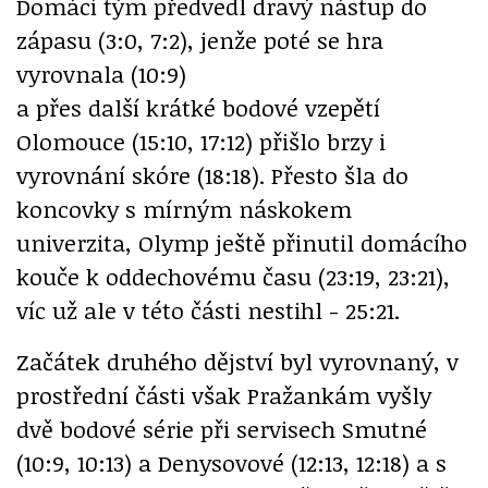
Domácí tým předvedl dravý nástup do
zápasu (3:0, 7:2), jenže poté se hra
vyrovnala (10:9)
a přes další krátké bodové vzepětí
Olomouce (15:10, 17:12) přišlo brzy i
vyrovnání skóre (18:18). Přesto šla do
koncovky s mírným náskokem
univerzita, Olymp ještě přinutil domácího
kouče k oddechovému času (23:19, 23:21),
víc už ale v této části nestihl - 25:21.
Začátek druhého dějství byl vyrovnaný, v
prostřední části však Pražankám vyšly
dvě bodové série při servisech Smutné
(10:9, 10:13) a Denysovové (12:13, 12:18) a s