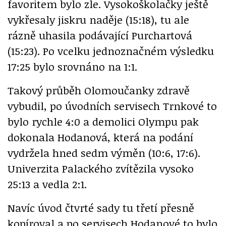
favoritem bylo zle. Vysokoškolačky ještě
vykřesaly jiskru naděje (15:18), tu ale
rázně uhasila podávající Purchartová
(15:23). Po vcelku jednoznačném výsledku
17:25 bylo srovnáno na 1:1.
Takový průběh Olomoučanky zdravě
vybudil, po úvodních servisech Trnkové to
bylo rychle 4:0 a demolici Olympu pak
dokonala Hodanová, která na podání
vydržela hned sedm výměn (10:6, 17:6).
Univerzita Palackého zvítězila vysoko
25:13 a vedla 2:1.
Navíc úvod čtvrté sady tu třetí přesně
kopíroval a po servisech Hodanové to bylo