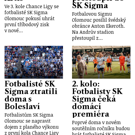
SK Sigma
Ve 3. kole Chance Ligy se
fotbalisté SK Sigma
Fotbalovou Sigmu
Olomouc pokusí uhrát
Olomouc posílil švédský
první tříbodový zisk
obránce Anton Ekeroth.
v nové…
Na Andrův stadion
přestoupil z…
Fotbalisté SK
2. kolo:
Sigma ztratili
Fotbalisty SK
doma s
Sigma čeká
Boleslaví
domácí
premiéra
Fotbalistům SK Sigma
Olomouc se napravit
Poprvé doma v novém
dojem z planého výkonu
soutěžním ročníku budou
z první kola Chance Ligy
hrát fotbalisté SK Sigma