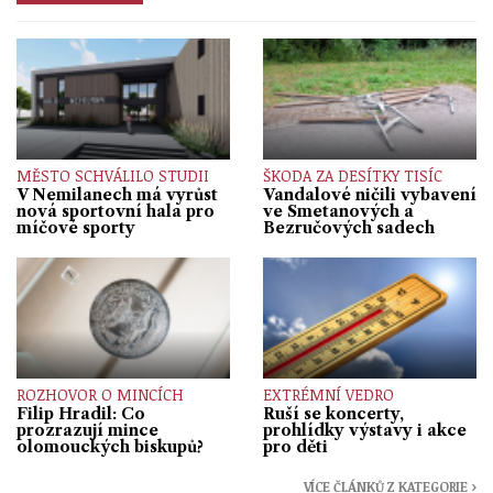
MĚSTO SCHVÁLILO STUDII
ŠKODA ZA DESÍTKY TISÍC
V Nemilanech má vyrůst
Vandalové ničili vybavení
nová sportovní hala pro
ve Smetanových a
míčové sporty
Bezručových sadech
ROZHOVOR O MINCÍCH
EXTRÉMNÍ VEDRO
Filip Hradil: Co
Ruší se koncerty,
prozrazují mince
prohlídky výstavy i akce
olomouckých biskupů?
pro děti
VÍCE ČLÁNKŮ Z KATEGORIE ›