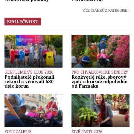
VÍCE ČLÁNKŮ Z KATEGORIE ›
SPOLEČNOST
GENTLEMEN’S CLUB 2026
PRO CHVÁLKOVICKÉ SENIORY
Podnikatelé překonali
Rozkvetlé růže, sborový
rekord a věnovali 680
zpěv a krásné odpoledne
tisíc korun
od Farmaku
FOTOGALERIE
ŽIVÉ PASTI 2026