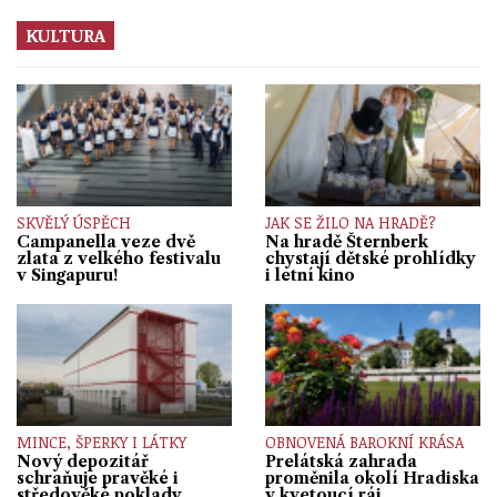
KULTURA
SKVĚLÝ ÚSPĚCH
JAK SE ŽILO NA HRADĚ?
Campanella veze dvě
Na hradě Šternberk
zlata z velkého festivalu
chystají dětské prohlídky
v Singapuru!
i letní kino
MINCE, ŠPERKY I LÁTKY
OBNOVENÁ BAROKNÍ KRÁSA
Nový depozitář
Prelátská zahrada
schraňuje pravěké i
proměnila okolí Hradiska
středověké poklady
v kvetoucí ráj