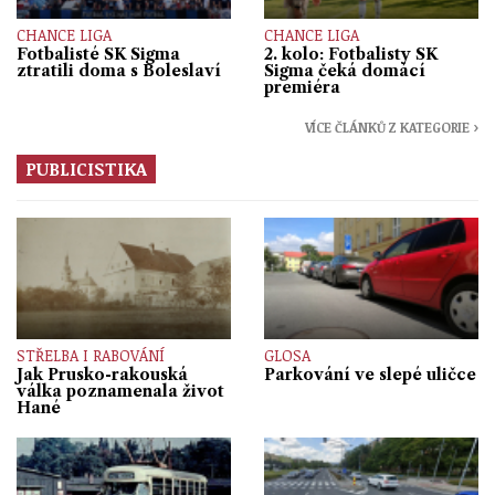
CHANCE LIGA
CHANCE LIGA
Fotbalisté SK Sigma
2. kolo: Fotbalisty SK
ztratili doma s Boleslaví
Sigma čeká domácí
premiéra
VÍCE ČLÁNKŮ Z KATEGORIE ›
PUBLICISTIKA
STŘELBA I RABOVÁNÍ
GLOSA
Jak Prusko-rakouská
Parkování ve slepé uličce
válka poznamenala život
Hané