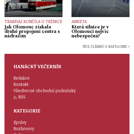
TRAMVAJ KONČILA U TRŽNICE
ANKETA
Jak Olomouc získala
Která silnice je v
druhé propojení centra s
Olomouci nejvíc
nádražím
nebezpečná?
VÍCE ČLÁNKŮ Z KATEGORIE ›
HANÁCKÝ VEČERNÍK
Redakce
Kontakt
Všeobecné obchodní podmínky
RSS
KATEGORIE
Zprávy
Rozhovory