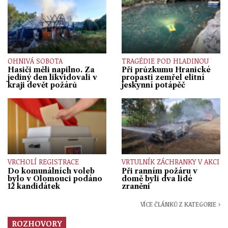
OHNIVÁ SOBOTA
TRAGÉDIE POD HLADINOU
Hasiči měli napilno. Za
Při průzkumu Hranické
jediný den likvidovali v
propasti zemřel elitní
kraji devět požárů
jeskynní potápěč
VRCHOLÍ REGISTRACE
VRTULNÍK ZÁCHRANKY V AKCI
Do komunálních voleb
Při ranním požáru v
bylo v Olomouci podáno
domě byli dva lidé
12 kandidátek
zraněni
VÍCE ČLÁNKŮ Z KATEGORIE ›
ROZHOVORY