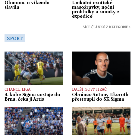
Olomouc o víkendu
Unikátní exotické
slavila
masožravky, noční
prohlídky a snímky z
expedice
VÍCE ČLÁNKŮ Z KATEGORIE ›
SPORT
CHANCE LIGA
DALŠÍ NOVÝ HRÁČ
3. kolo: Sigma cestuje do
Obránce Antony Ekeroth
Brna, čeká ji Artis
přestoupil do SK Sigma