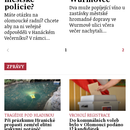
policie?
Dva muže popíjející víno u
zastávky městské
Máte otázku na
hromadné dopravy ve
olomoucké radní? Chcete
Wurmově ulici včera
aby na ni veřejně
večer nachytali…
odpověděli v Hanáckém
Večerníku? V rámci…
1
2
ZPRÁVY
TRAGÉDIE POD HLADINOU
VRCHOLÍ REGISTRACE
Při průzkumu Hranické
Do komunálních voleb
propasti zemřel elitní
bylo v Olomouci podáno
jeskynní potápěč
12 kandidátek