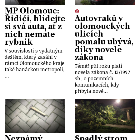
MP Olomouc:
Autovraků v
Řidiči, hlídejte
olomouckých
si svá auta, ať z
ulicích
nich nemáte
pomalu ubývá,
rybník
díky novele
V souvislosti s vydatným
zákona
deštěm, který zasáhl v
rámci Olomouckého kraje
Téměř půl roku platí
také hanáckou metropoli,
novela zákona č. 13/1997
…
Sb., o pozemních
komunikacích, kdy
přibyla nově…
Neznámý
Spadlý strom