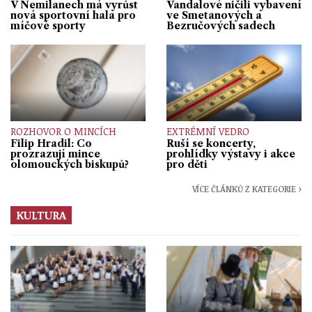
V Nemilanech má vyrůst
Vandalové ničili vybavení
nová sportovní hala pro
ve Smetanových a
míčové sporty
Bezručových sadech
ROZHOVOR O MINCÍCH
EXTRÉMNÍ VEDRO
Filip Hradil: Co
Ruší se koncerty,
prozrazují mince
prohlídky výstavy i akce
olomouckých biskupů?
pro děti
VÍCE ČLÁNKŮ Z KATEGORIE ›
KULTURA