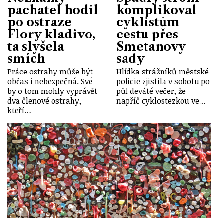
pachatel hodil
komplikoval
po ostraze
cyklistům
Flory kladivo,
cestu přes
ta slyšela
Smetanovy
smích
sady
Práce ostrahy může být
Hlídka strážníků městské
občas i nebezpečná. Své
policie zjistila v sobotu po
by o tom mohly vyprávět
půl deváté večer, že
dva členové ostrahy,
napříč cyklostezkou ve…
kteří…