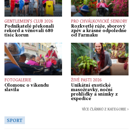
GENTLEMEN’S CLUB 2026
PRO CHVÁLKOVICKÉ SENIORY
Podnikatelé překonali
Rozkvetlé růže, sborový
rekord a věnovali 680
zpěv a krásné odpoledne
tisíc korun
od Farmaku
FOTOGALERIE
ŽIVÉ PASTI 2026
Olomouc o víkendu
Unikátní exotické
slavila
masožravky, noční
prohlídky a snímky z
expedice
VÍCE ČLÁNKŮ Z KATEGORIE ›
SPORT