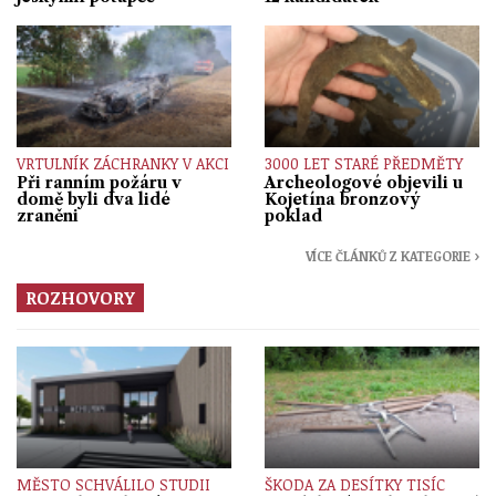
VRTULNÍK ZÁCHRANKY V AKCI
3000 LET STARÉ PŘEDMĚTY
Při ranním požáru v
Archeologové objevili u
domě byli dva lidé
Kojetína bronzový
zraněni
poklad
VÍCE ČLÁNKŮ Z KATEGORIE ›
ROZHOVORY
MĚSTO SCHVÁLILO STUDII
ŠKODA ZA DESÍTKY TISÍC