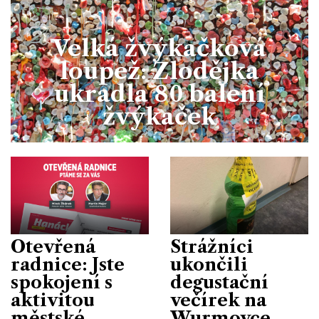
Velká žvýkačková
loupež: Zlodějka
ukradla 80 balení
žvýkaček
Otevřená
Strážníci
radnice: Jste
ukončili
spokojení s
degustační
aktivitou
večírek na
městské
Wurmovce