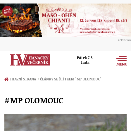
reklama
Pátek 7.8.
Lada
MENU
Zprávy
›
HLAVNÍ STRANA
ČLÁNKY SE ŠTÍTKEM "MP OLOMOUC"
Rozhovory
Olomouc
#MP OLOMOUC
Kultura
Politika
Prostějov
Společnost
Hudba
Ekonomika
Přerov
Sport
Ženy