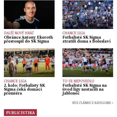
DALŠÍ NOVÝ HRÁČ
CHANCE LIGA
Obránce Antony Ekeroth
Fotbalisté SK Sigma
přestoupil do SK Sigma
ztratili doma s Boleslaví
CHANCE LIGA
TO SE NEPOVEDLO
2. kolo: Fotbalisty SK
Fotbalisté SK Sigma na
Sigma čeká domácí
úvod ligy nestačili na
premiéra
Jablonec
VÍCE ČLÁNKŮ Z KATEGORIE ›
PUBLICISTIKA