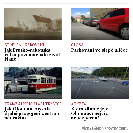
STŘELBA I RABOVÁNÍ
GLOSA
Jak Prusko-rakouská
Parkování ve slepé uličce
válka poznamenala život
Hané
TRAMVAJ KONČILA U TRŽNICE
ANKETA
Jak Olomouc získala
Která silnice je v
druhé propojení centra s
Olomouci nejvíc
nádražím
nebezpečná?
VÍCE ČLÁNKŮ Z KATEGORIE ›