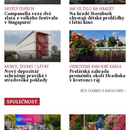
SKVĚLÝ ÚSPĚCH
JAK SE ŽILO NA HRADĚ?
Campanella veze dvě
Na hradě Šternberk
zlata z velkého festivalu
chystají dětské prohlídky
v Singapuru!
i letní kino
MINCE, ŠPERKY I LÁTKY
OBNOVENÁ BAROKNÍ KRÁSA
Nový depozitář
Prelátská zahrada
schraňuje pravěké i
proměnila okolí Hradiska
středověké poklady
v kvetoucí ráj
VÍCE ČLÁNKŮ Z KATEGORIE ›
SPOLEČNOST