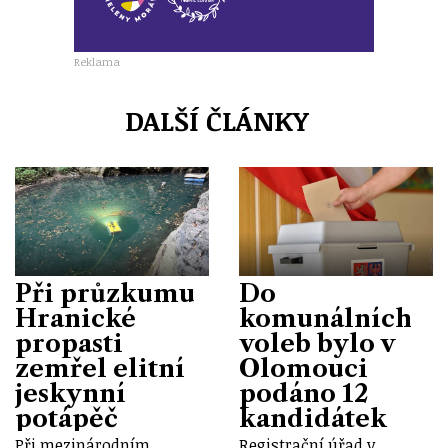
Reklama
DALŠÍ ČLÁNKY
Při průzkumu
Do
Hranické
komunálních
propasti
voleb bylo v
zemřel elitní
Olomouci
jeskynní
podáno 12
potápěč
kandidátek
Při mezinárodním
Registrační úřad v