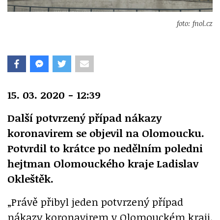
foto: fnol.cz
15. 03. 2020 - 12:39
Další potvrzený případ nákazy
koronavirem se objevil na Olomoucku.
Potvrdil to krátce po nedělním poledni
hejtman Olomouckého kraje Ladislav
Okleštěk.
„Právě přibyl jeden potvrzený případ
nákazy koronavirem v Olomouckém kraji.