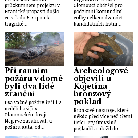
průzkumném projektu v
Olomouci obdržel pro
Hranické propasti došlo
podzimní komunální
ve středu 5. srpna k
volby celkem dvanáct
tragické…
kandidátních listin…
Při ranním
Archeologové
požáru v domě
objevili u
byli dva lidé
Kojetína
zraněni
bronzový
poklad
Dva vážné požáry řešili v
neděli hasiči v
Bronzové nástroje, které
Olomouckém kraji.
někdo před více než třemi
Nejprve zasahovali u
tisíci lety úmyslně
požáru auta, od…
poškodil a uložil do…