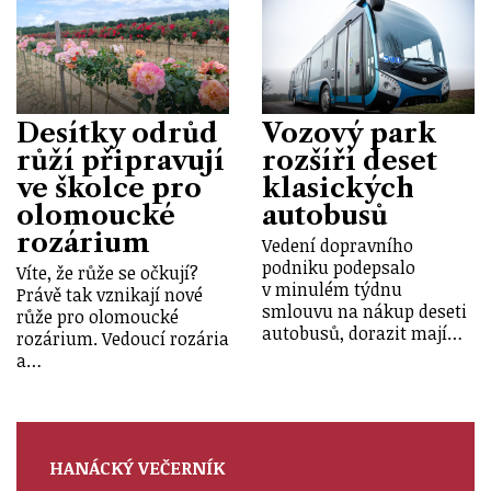
Desítky odrůd
Vozový park
růží připravují
rozšíří deset
ve školce pro
klasických
olomoucké
autobusů
rozárium
Vedení dopravního
podniku podepsalo
Víte, že růže se očkují?
v minulém týdnu
Právě tak vznikají nové
smlouvu na nákup deseti
růže pro olomoucké
autobusů, dorazit mají…
rozárium. Vedoucí rozária
a…
HANÁCKÝ VEČERNÍK