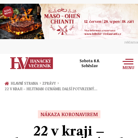
reklama
Sobota 8.8.
Soběslav
MENU
Zprávy
›
›
HLAVNÍ STRANA
ZPRÁVY
22 V KRAJI – HEJTMAN OZNÁMIL DALŠÍ POTVRZENÝ…
Rozhovory
Olomouc
Kultura
Politika
Prostějov
NÁKAZA KORONAVIREM
Společnost
Hudba
Ekonomika
22 v kraji –
Přerov
Sport
Ženy