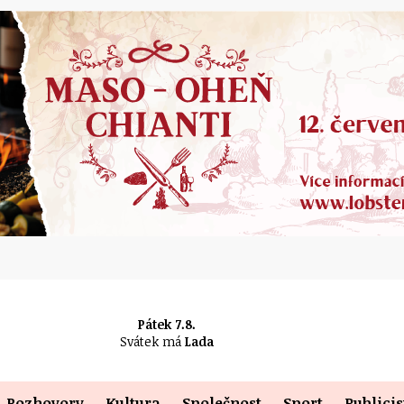
Pátek 7.8.
Svátek má
Lada
Rozhovory
Kultura
Společnost
Sport
Publicis