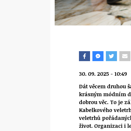
30. 09. 2025 - 10:49
Dát věcem druhou ša
krásným módním do
dobrou věc. To je 
Kabelkového veletrh
veletrhů pořádanýc
život. Organizaci i