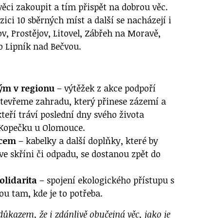
ěci zakoupit a tím přispět na dobrou věc.
zici 10 sběrných míst a další se nacházejí i
, Prostějov, Litovel, Zábřeh na Moravě,
 Lipník nad Bečvou.
ým v regionu
– výtěžek z akce podpoří
Otevřeme zahradu, který přinese zázemí a
teří tráví poslední dny svého života
. Kopečku u Olomouce.
ěcem
– kabelky a další doplňky, které by
e skříni či odpadu, se dostanou zpět do
olidarita
– spojení ekologického přístupu s
u tam, kde je to potřeba.
důkazem, že i zdánlivě obyčejná věc, jako je