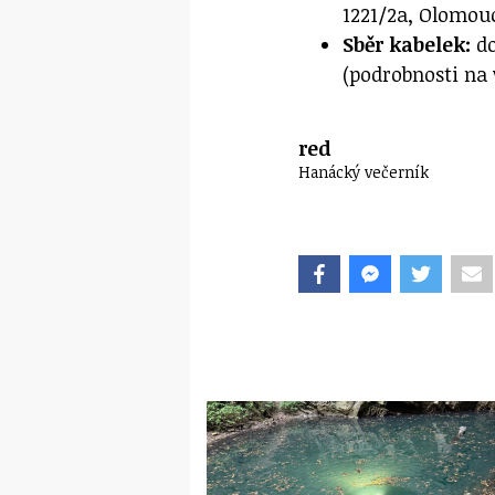
1221/2a, Olomou
Sběr kabelek:
do
(podrobnosti na 
red
Hanácký večerník