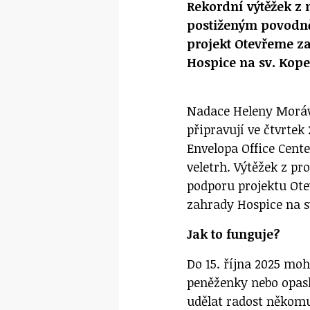
Rekordní výtěžek z
postiženým povodně
projekt Otevřeme z
Hospice na sv. Kop
Nadace Heleny Morávk
připravují ve čtvrtek 
Envelopa Office Cent
veletrh. Výtěžek z p
podporu projektu Ote
zahrady Hospice na 
Jak to funguje?
Do 15. října 2025 moh
peněženky nebo opask
udělat radost někom