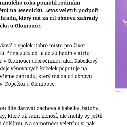
 minulého roku pomohl rodinám
mi na Jesenicku. Letos veletrh podpoří
ahradu, který má za cíl obnovu zahrady
ečku u Olomouce.
ové a spolek Dobré místo pro život
23. října 2025 od 16 do 20 hodin v atriu
er v Olomouci dobročinnou akci Kabelkový
rodeje věnovaných kabelek poputuje na
vřeme zahradu, který má za cíl obnovu
sv. Kopečku u Olomouce.
Reklam
ou lidé darovat zachovalé kabelky, batohy,
y, které už sami nenosí, ale mohly by ještě
u dalšímu. Na samotném veletrhu si pak