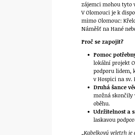
zájemci mohou tyto v
V Olomouci je k dispo
mimo Olomouc: Křelov
Náměšť na Hané nebo
Proč se zapojit?
Pomoc potřebn
lokální projekt 
podporu lidem, k
v Hospici na sv
Druhá šance v
možná skončily v
oběhu.
Udržitelnost a s
laskavou podporo
„Kabelkový veletrh je 