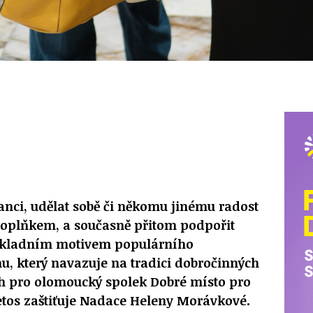
nci, udělat sobě či někomu jinému radost
plňkem, a současně přitom podpořit
základním motivem populárního
u, který navazuje na tradici dobročinných
h pro olomoucký spolek Dobré místo pro
 letos zaštiťuje Nadace Heleny Morávkové.