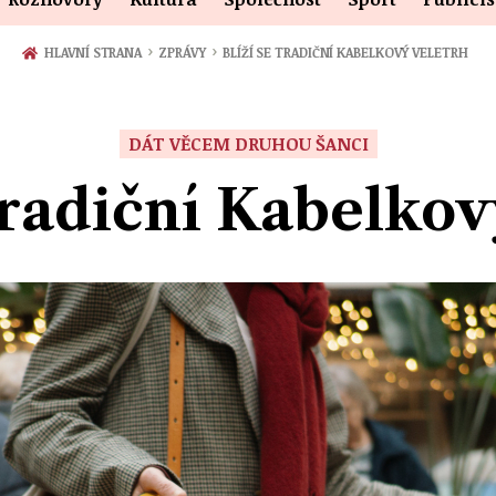
›
›
HLAVNÍ STRANA
ZPRÁVY
BLÍŽÍ SE TRADIČNÍ KABELKOVÝ VELETRH
DÁT VĚCEM DRUHOU ŠANCI
 tradiční Kabelkov