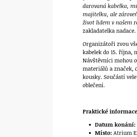
darovaná kabelka, mů
majitelku, ale zárove
život lidem v našem r
zakladatelka nadace.
Organizátoři zvou vš
kabelek do 15. října, 
Návštěvníci mohou oč
materiálů a značek, 
kousky. Součástí vel
oblečení.
Praktické informace
Datum konání:
Místo:
Atrium En