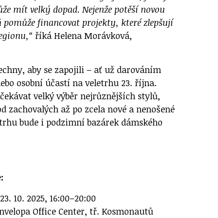
že mít velký dopad. Nejenže potěší novou
ň pomůže financovat projekty, které zlepšují
egionu,“
říká Helena Morávková,
echny, aby se zapojili – ať už darováním
nebo osobní účastí na veletrhu 23. října.
ekávat velký výběr nejrůznějších stylů,
od zachovalých až po zcela nové a nenošené
etrhu bude i podzimní bazárek dámského
:
23. 10. 2025, 16:00–20:00
velopa Office Center, tř. Kosmonautů