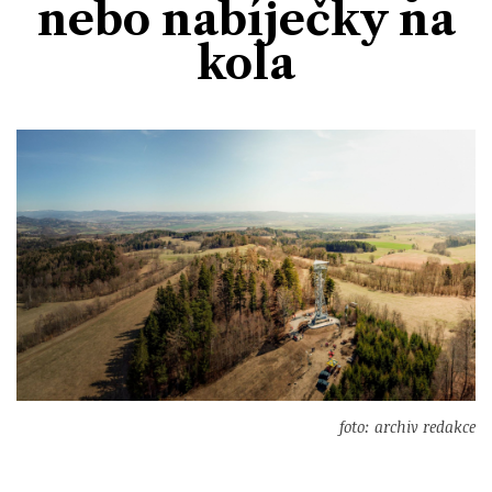
nebo nabíječky na
Divadlo
Kultura
Publicistika
Kraj
Fotbal
kola
Zábava
Výstavy
Společnost
Ankety
Krimi
Hokej
Akce v regionu
Osobnosti
Sport
Glosy & Komentáře
Atletika
Zajímavosti
Film
Plavání
Ostatní
Cyklistika
Motosport
Ostatní
foto: archiv redakce