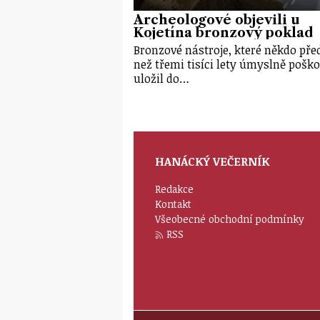
Archeologové objevili u
Kojetína bronzový poklad
Bronzové nástroje, které někdo před
než třemi tisíci lety úmyslně poško
uložil do…
HANÁCKÝ VEČERNÍK
Redakce
Kontakt
Všeobecné obchodní podmínky
RSS