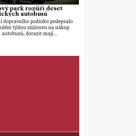
vý park rozšíří deset
ických autobusů
í dopravního podniku podepsalo
ulém týdnu smlouvu na nákup
i autobusů, dorazit mají…