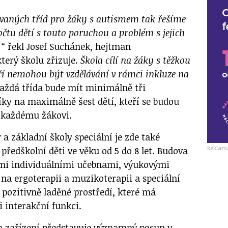
ovaných tříd pro žáky s autismem tak řešíme
tu dětí s touto poruchou a problém s jejich
,“
řekl Josef Suchánek, hejtman
terý školu zřizuje.
Škola cílí na žáky s těžkou
í nemohou být vzdělávání v rámci inkluze na
aždá třída bude mít minimálně tři
ky na maximálně šest dětí, kteří se budou
 každému žákovi.
a základní školy speciální je zde také
Reklam
předškolní děti ve věku od 5 do 8 let. Budova
mi individuálními učebnami, výukovými
a ergoterapii a muzikoterapii a speciální
 pozitivně laděné prostředí, které má
i interakční funkci.
o zařízení představuje významný posun v