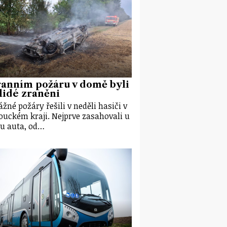
ranním požáru v domě byli
lidé zraněni
ážné požáry řešili v neděli hasiči v
uckém kraji. Nejprve zasahovali u
u auta, od…