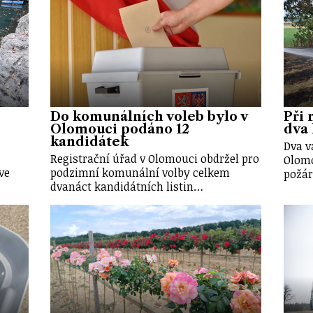
Do komunálních voleb bylo v
Při 
Olomouci podáno 12
dva 
kandidátek
Dva v
Registrační úřad v Olomouci obdržel pro
Olomo
ve
podzimní komunální volby celkem
požár
dvanáct kandidátních listin…