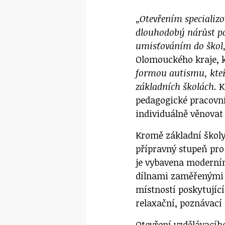
„Otevřením specializ
dlouhodobý nárůst poč
umisťováním do škol
Olomouckého kraje, k
formou autismu, kteř
základních školách
.
K
pedagogické pracovní
individuálně věnovat
Kromě základní školy 
přípravný stupeň pro 
je vybavena moderní
dílnami zaměřenými n
místností poskytující
relaxační, poznávací 
Otevření vzdělávacíh