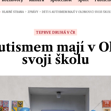
›
›
HLAVNÍ STRANA
ZPRÁVY
DĚTI S AUTISMEM MAJÍ V OLOMOUCI SVOJI ŠKO
TEPRVE DRUHÁ V ČR
autismem mají v 
svoji školu