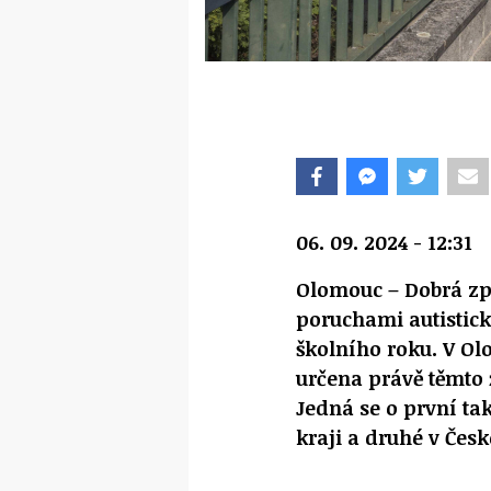
06. 09. 2024 - 12:31
Olomouc – Dobrá zprá
poruchami autistick
školního roku. V Olo
určena právě těmto 
Jedná se o první t
kraji a druhé v Česk