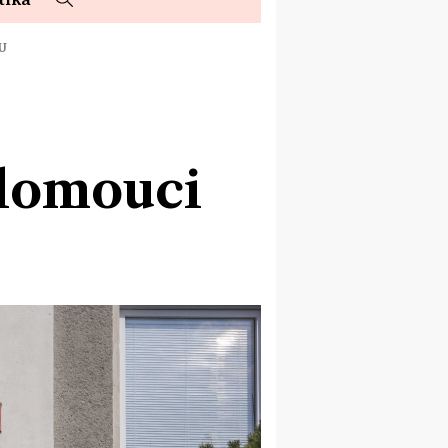
LU
Olomouci