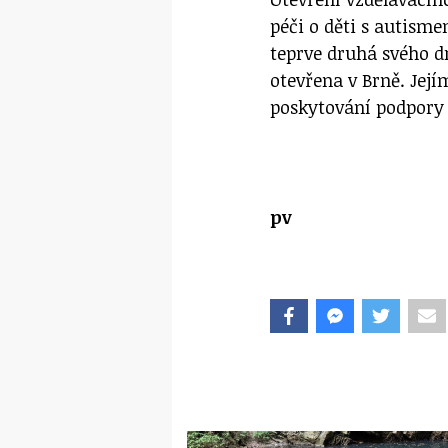
péči o děti s autism
teprve druhá svého d
otevřena v Brně. Její
poskytování podpory
pv