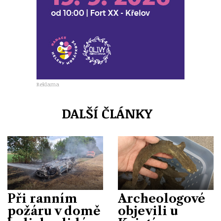
Reklama
DALŠÍ ČLÁNKY
Při ranním
Archeologové
požáru v domě
objevili u