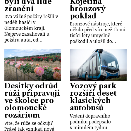
byli dva lidé
Kojetína
zraněni
bronzový
poklad
Dva vážné požáry řešili v
neděli hasiči v
Bronzové nástroje, které
Olomouckém kraji.
někdo před více než třemi
Nejprve zasahovali u
tisíci lety úmyslně
požáru auta, od…
poškodil a uložil do…
Desítky odrůd
Vozový park
růží připravují
rozšíří deset
ve školce pro
klasických
olomoucké
autobusů
rozárium
Vedení dopravního
podniku podepsalo
Víte, že růže se očkují?
v minulém týdnu
Právě tak vznikají nové