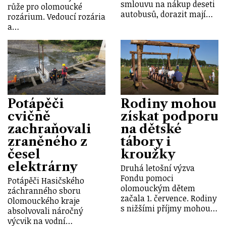
smlouvu na nákup deseti
růže pro olomoucké
autobusů, dorazit mají…
rozárium. Vedoucí rozária
a…
Potápěči
Rodiny mohou
cvičně
získat podporu
zachraňovali
na dětské
zraněného z
tábory i
česel
kroužky
elektrárny
Druhá letošní výzva
Fondu pomoci
Potápěči Hasičského
olomouckým dětem
záchranného sboru
začala 1. července. Rodiny
Olomouckého kraje
s nižšími příjmy mohou…
absolvovali náročný
výcvik na vodní…