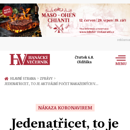
reklama
Čtvrtek 6.8.
Oldřiška
MENU
Zprávy
›
›
HLAVNÍ STRANA
ZPRÁVY
JEDENATŘICET, TO JE AKTUÁLNÍ POČET NAKAŽENÝCH V…
Rozhovory
Olomouc
Kultura
Politika
Prostějov
NÁKAZA KORONAVIREM
Společnost
Hudba
Ekonomika
Jedenatřicet, to je
Přerov
Sport
Ženy