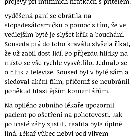
projevy při intimních hrátkách s přítelem.
Vyděšená paní se obrátila na
stopadesátosmičku o pomoc s tím, že ve
vedlejším bytě je slyšet křik a bouchání.
Souseda prý do toho kraválu slyšela říkat,
že už zabil dost lidí. Po příjezdu hlídky na
místo se vše rychle vysvětlilo. Jednalo se
o hluk z televize. Soused byl v bytě sám a
sledoval akční film, přičemž se neubránil
poněkud hlasitějším komentářům.
Na opilého zubního lékaře upozornil
pacient po ošetření na pohotovosti. Jak
policisté záhy zjistili, realita byla úplně
jiná. Lékař vůbec nebyl pod vlivem