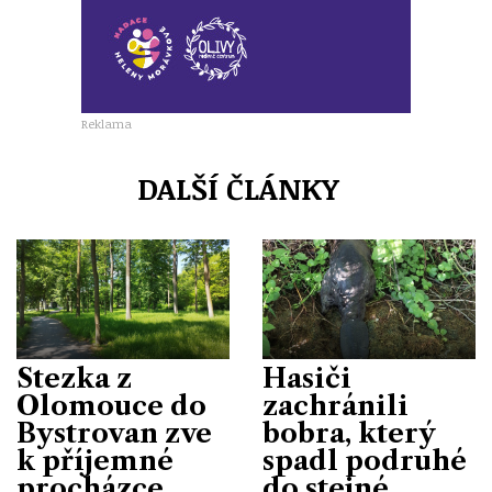
Reklama
DALŠÍ ČLÁNKY
Stezka z
Hasiči
Olomouce do
zachránili
Bystrovan zve
bobra, který
k příjemné
spadl podruhé
procházce
do stejné