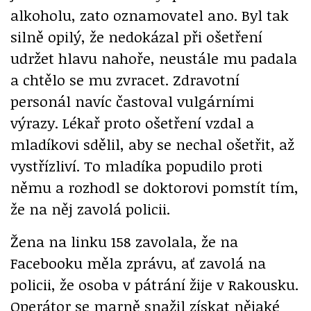
alkoholu, zato oznamovatel ano. Byl tak
silně opilý, že nedokázal při ošetření
udržet hlavu nahoře, neustále mu padala
a chtělo se mu zvracet. Zdravotní
personál navíc častoval vulgárními
výrazy. Lékař proto ošetření vzdal a
mladíkovi sdělil, aby se nechal ošetřit, až
vystřízliví. To mladíka popudilo proti
němu a rozhodl se doktorovi pomstít tím,
že na něj zavolá policii.
Žena na linku 158 zavolala, že na
Facebooku měla zprávu, ať zavolá na
policii, že osoba v pátrání žije v Rakousku.
Operátor se marně snažil získat nějaké