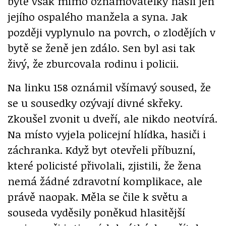
bytě však mimo oznamovatelky našli jen
jejího ospalého manžela a syna. Jak
později vyplynulo na povrch, o zlodějích v
bytě se ženě jen zdálo. Sen byl asi tak
živý, že zburcovala rodinu i policii.
Na linku 158 oznámil všímavý soused, že
se u sousedky ozývají divné skřeky.
Zkoušel zvonit u dveří, ale nikdo neotvírá.
Na místo vyjela policejní hlídka, hasiči i
záchranka. Když byt otevřeli příbuzní,
které policisté přivolali, zjistili, že žena
nemá žádné zdravotní komplikace, ale
právě naopak. Měla se čile k světu a
souseda vyděsily poněkud hlasitější