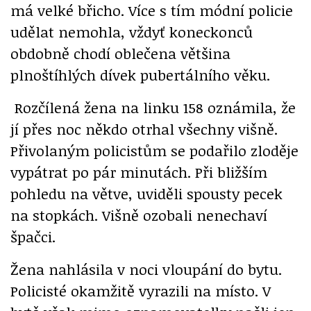
má velké břicho. Více s tím módní policie
udělat nemohla, vždyť koneckonců
obdobně chodí oblečena většina
plnoštíhlých dívek pubertálního věku.
Rozčílená žena na linku 158 oznámila, že
jí přes noc někdo otrhal všechny višně.
Přivolaným policistům se podařilo zloděje
vypátrat po pár minutách. Při bližším
pohledu na větve, uviděli spousty pecek
na stopkách. Višně ozobali nenechaví
špačci.
Žena nahlásila v noci vloupání do bytu.
Policisté okamžitě vyrazili na místo. V