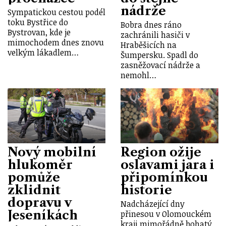
nádrže
Sympatickou cestou podél
toku Bystřice do
Bobra dnes ráno
Bystrovan, kde je
zachránili hasiči v
mimochodem dnes znovu
Hraběšicích na
velkým lákadlem…
Šumpersku. Spadl do
zasněžovací nádrže a
nemohl…
Nový mobilní
Region ožije
hlukoměr
oslavami jara i
pomůže
připomínkou
zklidnit
historie
dopravu v
Nadcházející dny
Jeseníkách
přinesou v Olomouckém
kraji mimořádně bohatý