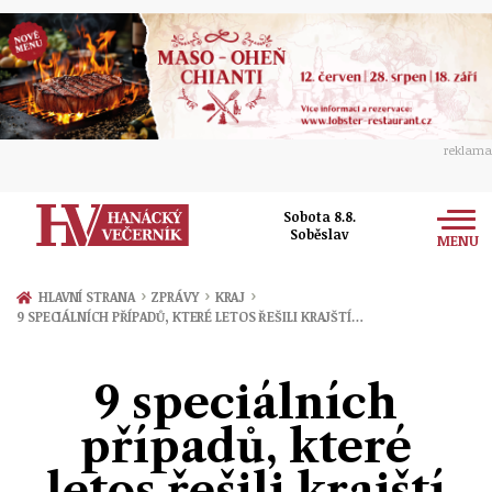
reklama
Sobota 8.8.
Soběslav
MENU
Zprávy
›
›
›
HLAVNÍ STRANA
ZPRÁVY
KRAJ
9 SPECIÁLNÍCH PŘÍPADŮ, KTERÉ LETOS ŘEŠILI KRAJŠTÍ…
Rozhovory
Olomouc
Kultura
9 speciálních
Politika
Prostějov
Společnost
případů, které
Hudba
Ekonomika
Přerov
Sport
letos řešili krajští
Ženy