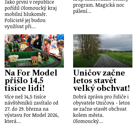
Jako první v republice
program. Magická noc
pořídil Olomoucký kraj
pálení…
mobilní hlukoměr.
Policisté jej budou
využívat při…
Na For Model
Uničov začne
přišlo 14,5
letos stavět
tisíce lidí!
velký obchvat!
Více než 14,5 tisíce
Dobrá zpráva pro řidiče i
návštěvníků zavítalo od
obyvatele Uničova - letos
27. do 29. března na
se začne stavět obchvat
výstavu For Model 2026,
kolem města.
která…
Olomoucký…