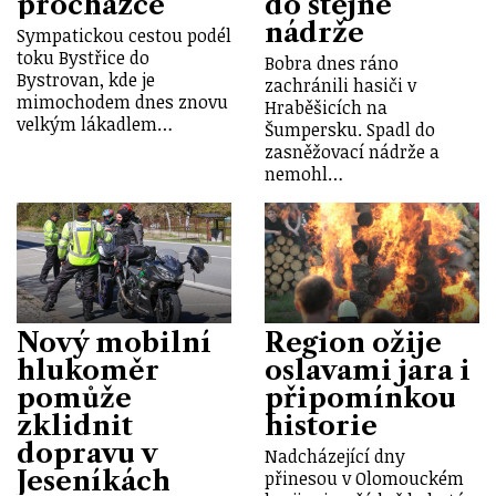
procházce
do stejné
nádrže
Sympatickou cestou podél
toku Bystřice do
Bobra dnes ráno
Bystrovan, kde je
zachránili hasiči v
mimochodem dnes znovu
Hraběšicích na
velkým lákadlem…
Šumpersku. Spadl do
zasněžovací nádrže a
nemohl…
Nový mobilní
Region ožije
hlukoměr
oslavami jara i
pomůže
připomínkou
zklidnit
historie
dopravu v
Nadcházející dny
Jeseníkách
přinesou v Olomouckém