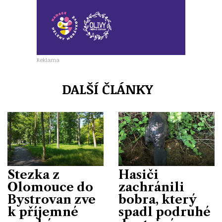
Reklama
DALŠÍ ČLÁNKY
Stezka z
Hasiči
Olomouce do
zachránili
Bystrovan zve
bobra, který
k příjemné
spadl podruhé