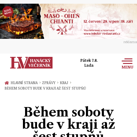
reklama
Pátek 7.8.
Lada
MENU
Zprávy
›
›
›
HLAVNÍ STRANA
ZPRÁVY
KRAJ
BĚHEM SOBOTY BUDE V KRAJI AŽ ŠEST STUPŇŮ
Rozhovory
Olomouc
Kultura
Během soboty
Politika
Prostějov
Společnost
bude v kraji až
Hudba
Ekonomika
Přerov
Sport
šest stupňů
Ženy