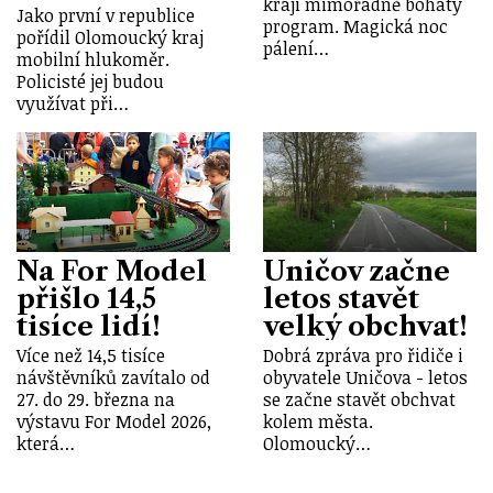
kraji mimořádně bohatý
Jako první v republice
program. Magická noc
pořídil Olomoucký kraj
pálení…
mobilní hlukoměr.
Policisté jej budou
využívat při…
Na For Model
Uničov začne
přišlo 14,5
letos stavět
tisíce lidí!
velký obchvat!
Více než 14,5 tisíce
Dobrá zpráva pro řidiče i
návštěvníků zavítalo od
obyvatele Uničova - letos
27. do 29. března na
se začne stavět obchvat
výstavu For Model 2026,
kolem města.
která…
Olomoucký…