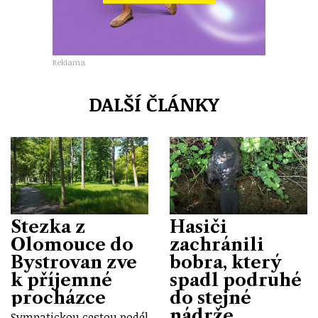
Reklama
DALŠÍ ČLÁNKY
Stezka z
Hasiči
Olomouce do
zachránili
Bystrovan zve
bobra, který
k příjemné
spadl podruhé
procházce
do stejné
nádrže
Sympatickou cestou podél