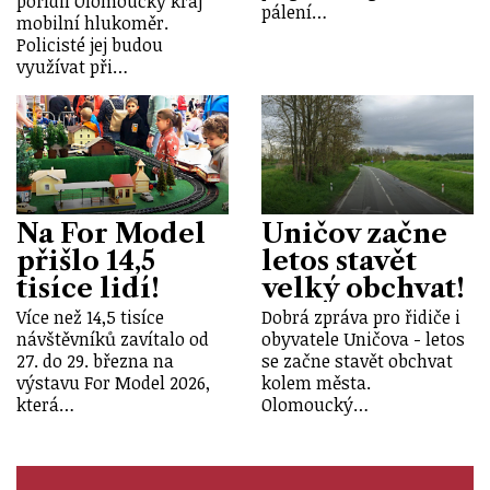
pořídil Olomoucký kraj
pálení…
mobilní hlukoměr.
Policisté jej budou
využívat při…
Na For Model
Uničov začne
přišlo 14,5
letos stavět
tisíce lidí!
velký obchvat!
Více než 14,5 tisíce
Dobrá zpráva pro řidiče i
návštěvníků zavítalo od
obyvatele Uničova - letos
27. do 29. března na
se začne stavět obchvat
výstavu For Model 2026,
kolem města.
která…
Olomoucký…