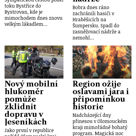
toku Bystřice do
Bobra dnes ráno
Bystrovan, kde je
zachránili hasiči v
mimochodem dnes znovu
Hraběšicích na
velkým lákadlem…
Šumpersku. Spadl do
zasněžovací nádrže a
nemohl…
Nový mobilní
Region ožije
hlukoměr
oslavami jara i
pomůže
připomínkou
zklidnit
historie
dopravu v
Nadcházející dny
Jeseníkách
přinesou v Olomouckém
kraji mimořádně bohatý
Jako první v republice
program. Magická noc