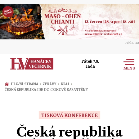
reklama
Pátek 7.8.
Lada
MENU
Zprávy
›
›
›
HLAVNÍ STRANA
ZPRÁVY
KRAJ
ČESKÁ REPUBLIKA JDE DO CELKOVÉ KARANTÉNY
Rozhovory
Olomouc
Kultura
Politika
Prostějov
TISKOVÁ KONFERENCE
Společnost
Hudba
Ekonomika
Česká republika
Přerov
Sport
Ženy