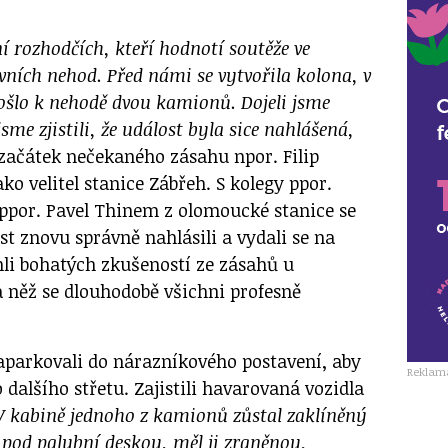
ní rozhodčích, kteří hodnotí soutěže ve
ních nehod. Před námi se vytvořila kolona, v
 došlo k nehodě dvou kamionů. Dojeli jsme
sme zjistili, že událost byla sice nahlášená,
začátek nečekaného zásahu npor. Filip
ako velitel stanice Zábřeh. S kolegy ppor.
por. Pavel Thinem z olomoucké stanice se
ost znovu správně nahlásili a vydali se na
li bohatých zkušeností ze zásahů u
 něž se dlouhodobě všichni profesně
aparkovali do nárazníkového postavení, aby
Reklam
 dalšího střetu. Zajistili havarovaná vozidla
V kabině jednoho z kamionů zůstal zaklíněný
 pod palubní deskou, měl ji zraněnou,