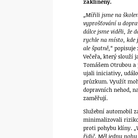
zaklíněný.
„Mířili jsme na škole
vyprošťování u doprav
dálce jsme viděli, že
rychle na místo, kde j
ale špatně,“
popisuje 
Večeřa, který slouží j
Tomášem Otrubou a p
ujali iniciativy, udál
průzkum. Využít moh
dopravních nehod, na
zaměřují.
Služební automobil z
minimalizovali riziko
proti pohybu klíny.
„
řidič. Měl jednu nohu