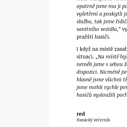
opatrně jsme mu ji po
vyšetření a poskytli
služba, tak jsme řidi
sanitního vozidla,“
vy
pražští hasiči.
I když na místě zasah
situaci.
„Na místě by
neměli jsme s sebou 
dispozici. Nicméně js
hlavně jsme všichni tř
jsme mohli rychle pom
hasičů vysloužili poc
red
Hanácký večerník