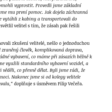
mohli vyprostit. Provedli jsme základní
 jsme mu první pomoc. Jak dojela záchranná
če vytáhli z kabiny a transportovali do
světlil velitel s tím, že zásah pak řešili
ovali zkušení velitelé, nešlo o jednoduchou
l zraněný člověk, komplikovaná doprava,
žádné vybavení, co máme při zásazích běžně k
me využili standardního vybavení vozidel, a
i věděli, co přesně dělat. Byli jsme rádi, že
oci. Nakonec jsme si od kolegy velitele
hvalu,“
doplňuje s úsměvem Filip Večeřa.