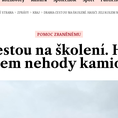
›
›
›
Í STRANA
ZPRÁVY
KRAJ
DRAMA CESTOU NA ŠKOLENÍ. HASIČI JELI KOLEM
POMOC ZRANĚNÉMU
tou na školení. H
lem nehody kami