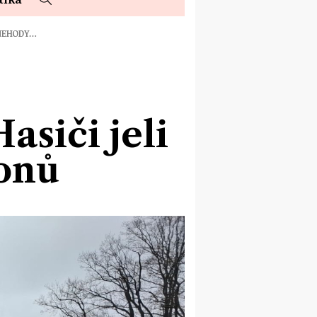
 NEHODY…
asiči jeli
onů