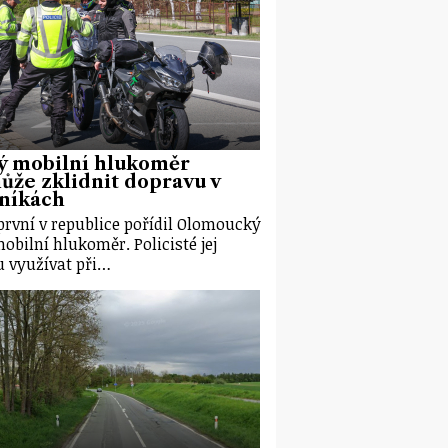
ý mobilní hlukoměr
že zklidnit dopravu v
eníkách
první v republice pořídil Olomoucký
mobilní hlukoměr. Policisté jej
 využívat při…