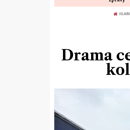
HLAVN
Drama ces
ko