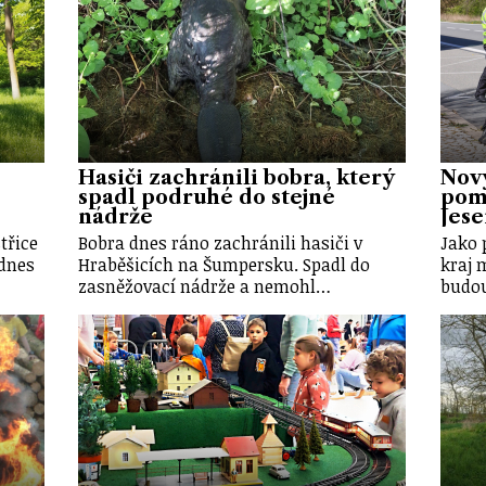
Hasiči zachránili bobra, který
Nov
spadl podruhé do stejné
pomů
nádrže
Jes
třice
Bobra dnes ráno zachránili hasiči v
Jako 
dnes
Hraběšicích na Šumpersku. Spadl do
kraj 
zasněžovací nádrže a nemohl…
budou