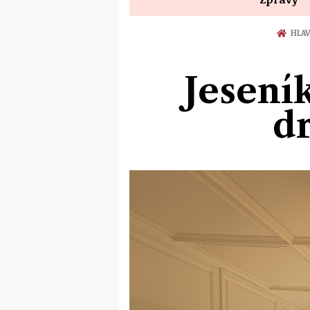
HLAV
Jesení
d