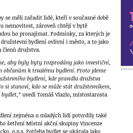
y se měli zařadit lidé, kteří v současné době
u nemovitost, zároveň chtějí v bytě
udou ho pronajímat. Podmínky, za kterých je
ružstevní bydlení ovlivní i město, a to jako
h členů družstva
.
, aby byly byty rozprodány jako investiční,
Reklam
im občanům k trvalému bydlení. Proto jdeme
žstevního bydlení, kde pravidla družstva
o si stanoví, kdo se může stát družstevníkem,
 bydlet,“
uvedl Tomáš Vlazlo, místostarosta
dlení zejména u mladých lidí potvrdily také
ho šetření Místní akční skupiny Vincenze
cko, o.p.s. Potřeba bydlet se ukázala jako