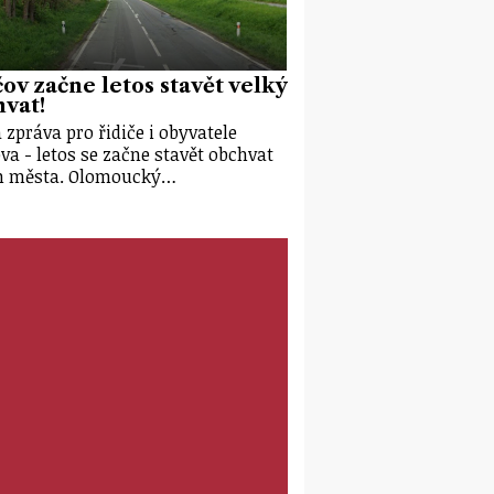
ov začne letos stavět velký
vat!
 zpráva pro řidiče i obyvatele
va - letos se začne stavět obchvat
m města. Olomoucký…