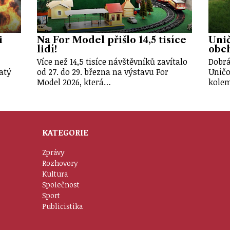
i
Na For Model přišlo 14,5 tisíce
Unič
lidí!
obch
Více než 14,5 tisíce návštěvníků zavítalo
Dobrá
atý
od 27. do 29. března na výstavu For
Uničo
Model 2026, která…
kole
KATEGORIE
Zprávy
Rozhovory
Kultura
Společnost
Sport
Publicistika