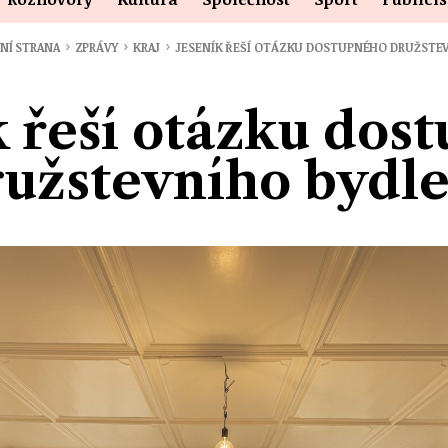
›
›
›
NÍ STRANA
ZPRÁVY
KRAJ
JESENÍK ŘEŠÍ OTÁZKU DOSTUPNÉHO DRUŽSTE
k řeší otázku dos
ružstevního bydle