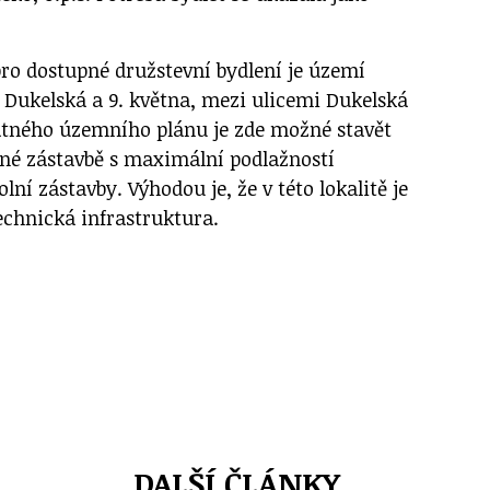
pro dostupné družstevní bydlení je území
ě Dukelská a 9. května, mezi ulicemi Dukelská
latného územního plánu je zde možné stavět
né zástavbě s maximální podlažností
lní zástavby. Výhodou je, že v této lokalitě je
echnická infrastruktura.
DALŠÍ ČLÁNKY