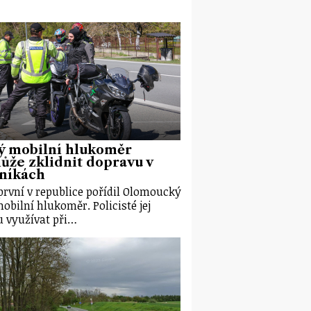
ý mobilní hlukoměr
že zklidnit dopravu v
eníkách
první v republice pořídil Olomoucký
mobilní hlukoměr. Policisté jej
 využívat při…