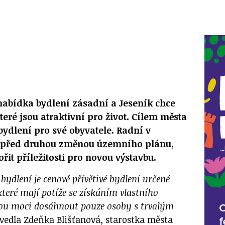
nabídka bydlení zásadní a Jeseník chce
teré jsou atraktivní pro život. Cílem města
 bydlení pro své obyvatele. Radní v
í před druhou změnou územního plánu,
řit příležitosti pro novou výstavbu.
bydlení je cenově přívětivé bydlení určené
teré mají potíže se získáním vlastního
ou moci dosáhnout pouze osoby s trvalým
vedla Zdeňka Blišťanová, starostka města