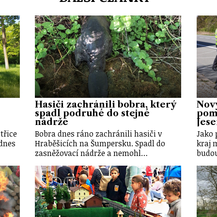
Hasiči zachránili bobra, který
Nov
spadl podruhé do stejné
pomů
nádrže
Jes
třice
Bobra dnes ráno zachránili hasiči v
Jako 
dnes
Hraběšicích na Šumpersku. Spadl do
kraj 
zasněžovací nádrže a nemohl…
budou