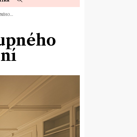
VNÍHO…
tupného
ní