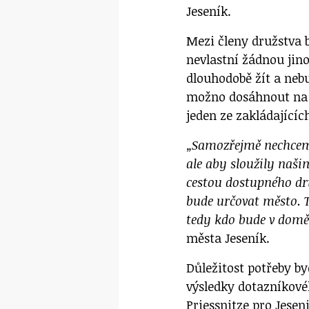
Jeseník.
Mezi členy družstva b
nevlastní žádnou jino
dlouhodobě žít a neb
možno dosáhnout na d
jeden ze zakládajícíc
„Samozřejmě nechceme
ale aby sloužily naš
cestou dostupného dru
bude určovat město. T
tedy kdo bude v domě
města Jeseník.
Důležitost potřeby by
výsledky dotazníkové
Priessnitze pro Jeseni