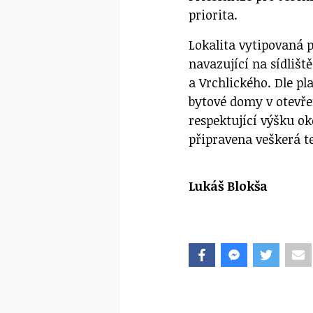
priorita.
Lokalita vytipovaná 
navazující na sídlišt
a Vrchlického. Dle p
bytové domy v otevře
respektující výšku oko
připravena veškerá t
Lukáš Blokša