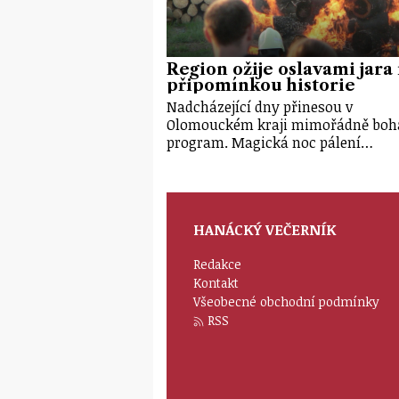
Region ožije oslavami jara 
připomínkou historie
Nadcházející dny přinesou v
Olomouckém kraji mimořádně boh
program. Magická noc pálení…
HANÁCKÝ VEČERNÍK
Redakce
Kontakt
Všeobecné obchodní podmínky
RSS