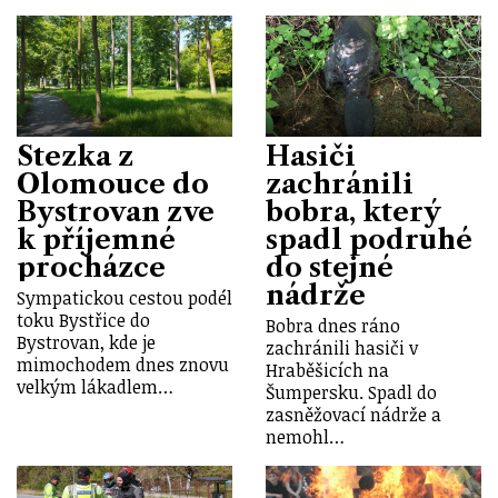
Stezka z
Hasiči
Olomouce do
zachránili
Bystrovan zve
bobra, který
k příjemné
spadl podruhé
procházce
do stejné
nádrže
Sympatickou cestou podél
toku Bystřice do
Bobra dnes ráno
Bystrovan, kde je
zachránili hasiči v
mimochodem dnes znovu
Hraběšicích na
velkým lákadlem…
Šumpersku. Spadl do
zasněžovací nádrže a
nemohl…