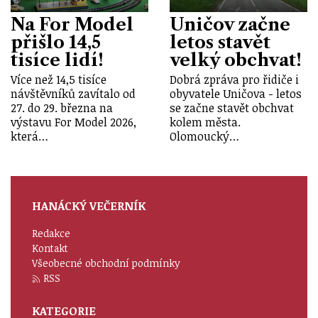
Na For Model
Uničov začne
přišlo 14,5
letos stavět
tisíce lidí!
velký obchvat!
Více než 14,5 tisíce
Dobrá zpráva pro řidiče i
návštěvníků zavítalo od
obyvatele Uničova - letos
27. do 29. března na
se začne stavět obchvat
výstavu For Model 2026,
kolem města.
která…
Olomoucký…
HANÁCKÝ VEČERNÍK
Redakce
Kontakt
Všeobecné obchodní podmínky
RSS
KATEGORIE