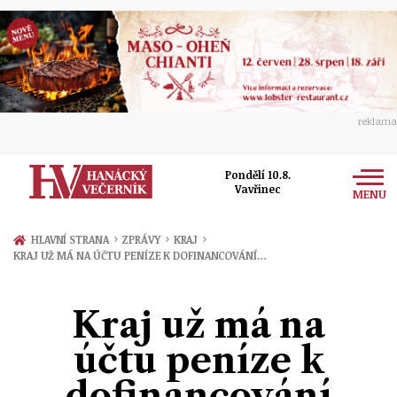
reklama
Pondělí 10.8.
Vavřinec
MENU
Zprávy
›
›
›
HLAVNÍ STRANA
ZPRÁVY
KRAJ
KRAJ UŽ MÁ NA ÚČTU PENÍZE K DOFINANCOVÁNÍ…
Rozhovory
Olomouc
Kultura
Kraj už má na
Politika
Prostějov
Společnost
účtu peníze k
Hudba
Ekonomika
Přerov
Sport
dofinancování
Ženy