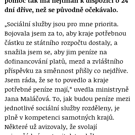
pomoc tak má hejtman k dispozici o 24
dní dříve, než se původně očekávalo.
„Sociální služby jsou pro mne priorita.
Bojovala jsem za to, aby kraje potřebnou
částku ze státního rozpočtu dostaly, a
snažila jsem se, aby jim peníze na
dofinancování platů, mezd a zvláštního
příspěvku za směnnost přišly co nejdříve.
Jsem ráda, že se to povedlo a kraje
potřebné peníze mají,“ uvedla ministryně
Jana Maláčová. To, jak budou peníze mezi
jednotlivé sociální služby rozděleny, je
plně v kompetenci samotných krajů.
Některé už avizovaly, že svolají