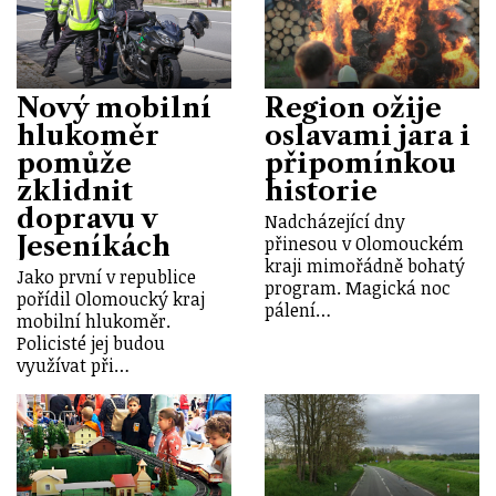
Nový mobilní
Region ožije
hlukoměr
oslavami jara i
pomůže
připomínkou
zklidnit
historie
dopravu v
Nadcházející dny
Jeseníkách
přinesou v Olomouckém
kraji mimořádně bohatý
Jako první v republice
program. Magická noc
pořídil Olomoucký kraj
pálení…
mobilní hlukoměr.
Policisté jej budou
využívat při…