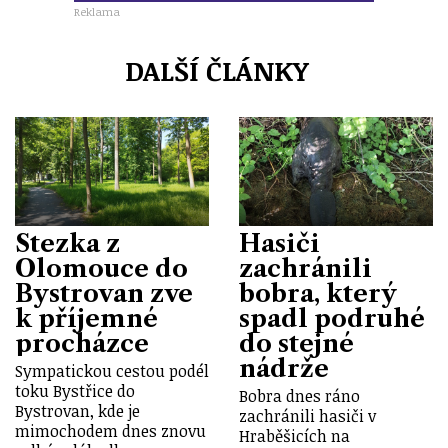
Reklama
DALŠÍ ČLÁNKY
Stezka z
Hasiči
Olomouce do
zachránili
Bystrovan zve
bobra, který
k příjemné
spadl podruhé
procházce
do stejné
nádrže
Sympatickou cestou podél
toku Bystřice do
Bobra dnes ráno
Bystrovan, kde je
zachránili hasiči v
mimochodem dnes znovu
Hraběšicích na