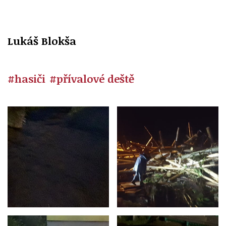
Lukáš Blokša
#hasiči
#přívalové deště