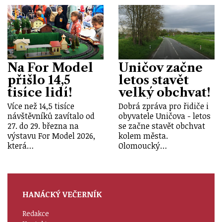
Na For Model
Uničov začne
přišlo 14,5
letos stavět
tisíce lidí!
velký obchvat!
Více než 14,5 tisíce
Dobrá zpráva pro řidiče i
návštěvníků zavítalo od
obyvatele Uničova - letos
27. do 29. března na
se začne stavět obchvat
výstavu For Model 2026,
kolem města.
která…
Olomoucký…
HANÁCKÝ VEČERNÍK
Redakce