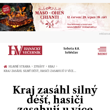
reklama
Sobota 8.8.
Soběslav
MENU
Zprávy
›
›
›
HLAVNÍ STRANA
ZPRÁVY
KRAJ
KRAJ ZASÁHL SILNÝ DÉŠŤ, HASIČI ZASAHUJÍ U VÍCE…
Rozhovory
Olomouc
Kultura
Kraj zasáhl silný
Politika
Prostějov
Společnost
déšť, hasiči
Hudba
Ekonomika
Přerov
Sport
zasahují u více
Ženy