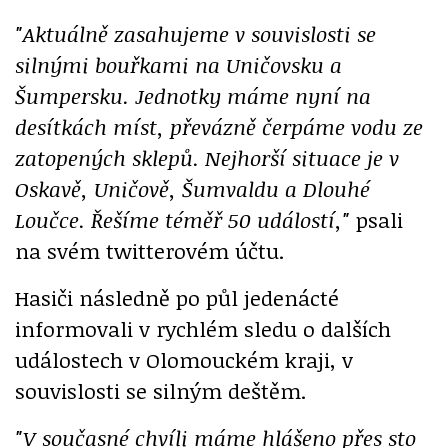
"Aktuálně zasahujeme v souvislosti se
silnými bouřkami na Uničovsku a
Šumpersku. Jednotky máme nyní na
desítkách míst, převázně čerpáme vodu ze
zatopených sklepů. Nejhorší situace je v
Oskavě, Uničově, Šumvaldu a Dlouhé
Loučce. Řešíme téměř 50 událostí,"
psali
na svém twitterovém účtu.
Hasiči následně po půl jedenácté
informovali v rychlém sledu o dalších
událostech v Olomouckém kraji, v
souvislosti se silným deštěm.
"V současné chvíli máme hlášeno přes sto