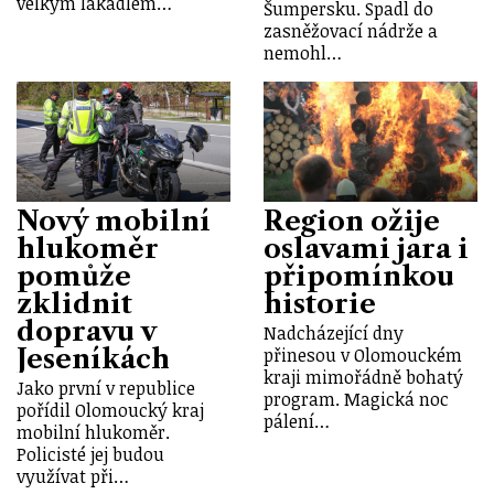
velkým lákadlem…
Šumpersku. Spadl do
zasněžovací nádrže a
nemohl…
Nový mobilní
Region ožije
hlukoměr
oslavami jara i
pomůže
připomínkou
zklidnit
historie
dopravu v
Nadcházející dny
Jeseníkách
přinesou v Olomouckém
kraji mimořádně bohatý
Jako první v republice
program. Magická noc
pořídil Olomoucký kraj
pálení…
mobilní hlukoměr.
Policisté jej budou
využívat při…