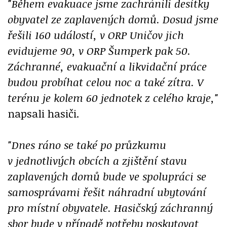
"Během evakuace jsme zachránili desítky
obyvatel ze zaplavených domů. Dosud jsme
řešili 160 událostí, v ORP Uničov jich
evidujeme 90, v ORP Šumperk pak 50.
Záchranné, evakuační a likvidační práce
budou probíhat celou noc a také zítra. V
terénu je kolem 60 jednotek z celého kraje,"
napsali hasiči.
"Dnes ráno se také po průzkumu
v jednotlivých obcích a zjištění stavu
zaplavených domů bude ve spolupráci se
samosprávami řešit náhradní ubytování
pro místní obyvatele. Hasičský záchranný
sbor bude v případě potřeby poskytovat