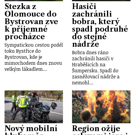
Stezka z
Hasiči
Olomouce do
zachránili
Bystrovan zve
bobra, který
k příjemné
spadl podruhé
procházce
do stejné
nádrže
Sympatickou cestou podél
toku Bystřice do
Bobra dnes ráno
Bystrovan, kde je
zachránili hasiči v
mimochodem dnes znovu
Hraběšicích na
velkým lákadlem…
Šumpersku. Spadl do
zasněžovací nádrže a
nemohl…
Nový mobilní
Region ožije