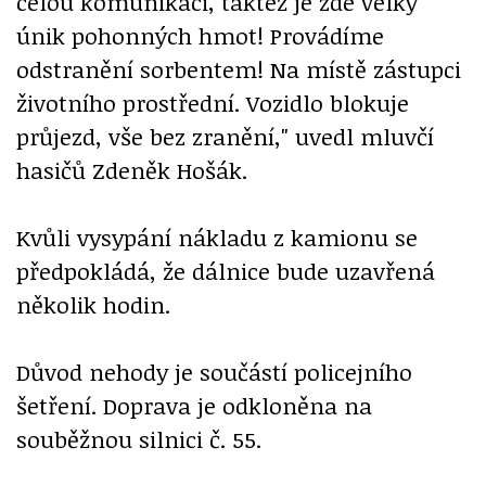
celou komunikaci, taktéž je zde velký
únik pohonných hmot! Provádíme
odstranění sorbentem! Na místě zástupci
životního prostřední. Vozidlo blokuje
průjezd, vše bez zranění," uvedl mluvčí
hasičů Zdeněk Hošák.
Kvůli vysypání nákladu z kamionu se
předpokládá, že dálnice bude uzavřená
několik hodin.
Důvod nehody je součástí policejního
šetření. Doprava je odkloněna na
souběžnou silnici č. 55.