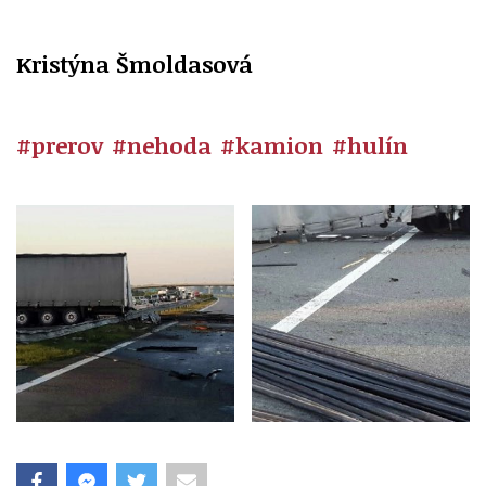
Kristýna Šmoldasová
#prerov
#nehoda
#kamion
#hulín