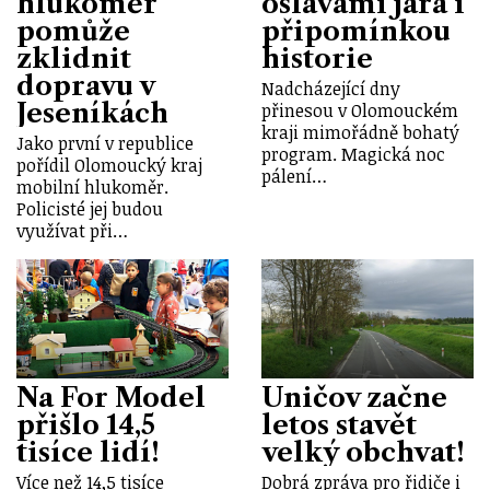
hlukoměr
oslavami jara i
pomůže
připomínkou
zklidnit
historie
dopravu v
Nadcházející dny
Jeseníkách
přinesou v Olomouckém
kraji mimořádně bohatý
Jako první v republice
program. Magická noc
pořídil Olomoucký kraj
pálení…
mobilní hlukoměr.
Policisté jej budou
využívat při…
Na For Model
Uničov začne
přišlo 14,5
letos stavět
tisíce lidí!
velký obchvat!
Více než 14,5 tisíce
Dobrá zpráva pro řidiče i