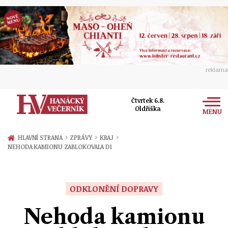
reklama
Čtvrtek 6.8.
Oldřiška
MENU
Zprávy
›
›
›
HLAVNÍ STRANA
ZPRÁVY
KRAJ
NEHODA KAMIONU ZABLOKOVALA D1
Rozhovory
Olomouc
Kultura
Politika
Prostějov
ODKLONĚNÍ DOPRAVY
Společnost
Hudba
Ekonomika
Nehoda kamionu
Přerov
Sport
Ženy