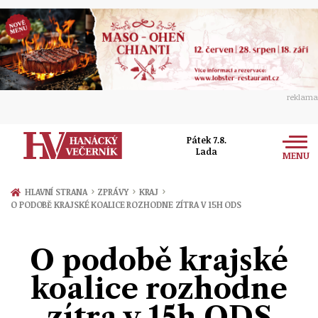
reklama
Pátek 7.8.
Lada
MENU
Zprávy
›
›
›
HLAVNÍ STRANA
ZPRÁVY
KRAJ
O PODOBĚ KRAJSKÉ KOALICE ROZHODNE ZÍTRA V 15H ODS
Rozhovory
Olomouc
Kultura
O podobě krajské
Politika
Prostějov
Společnost
koalice rozhodne
Hudba
Ekonomika
Přerov
Sport
zítra v 15h ODS
Ženy