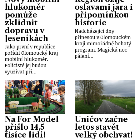
hlukoměr
oslavami jara i
pomůže
připomínkou
zklidnit
historie
dopravu v
Nadcházející dny
Jeseníkách
přinesou v Olomouckém
kraji mimořádně bohatý
Jako první v republice
program. Magická noc
pořídil Olomoucký kraj
pálení…
mobilní hlukoměr.
Policisté jej budou
využívat při…
Na For Model
Uničov začne
přišlo 14,5
letos stavět
tisíce lidí!
velký obchvat!