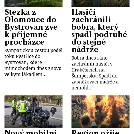
Stezka z
Hasiči
Olomouce do
zachránili
Bystrovan zve
bobra, který
k příjemné
spadl podruhé
procházce
do stejné
nádrže
Sympatickou cestou podél
toku Bystřice do
Bobra dnes ráno
Bystrovan, kde je
zachránili hasiči v
mimochodem dnes znovu
Hraběšicích na
velkým lákadlem…
Šumpersku. Spadl do
zasněžovací nádrže a
nemohl…
Nový mobilní
Region ožije