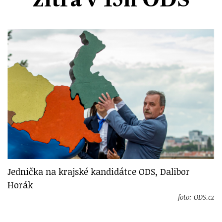
Divadlo
Kultura
Publicistika
Kraj
Fotbal
Zábava
Výstavy
Společnost
Ankety
Krimi
Hokej
Akce v regionu
Osobnosti
Sport
Glosy & Komentáře
Atletika
Zajímavosti
Film
Plavání
Ostatní
Cyklistika
Motosport
Jednička na krajské kandidátce ODS, Dalibor
Ostatní
Horák
foto: ODS.cz